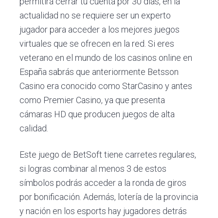
permitirá cerrar tu cuenta por 30 días, en la
actualidad no se requiere ser un experto
jugador para acceder a los mejores juegos
virtuales que se ofrecen en la red. Si eres
veterano en el mundo de los casinos online en
España sabrás que anteriormente Betsson
Casino era conocido como StarCasino y antes
como Premier Casino, ya que presenta
cámaras HD que producen juegos de alta
calidad.
Este juego de BetSoft tiene carretes regulares,
si logras combinar al menos 3 de estos
símbolos podrás acceder a la ronda de giros
por bonificación. Además, lotería de la provincia
y nación en los esports hay jugadores detrás