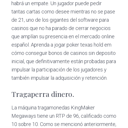
habrá un empate. Un jugador puede pedir
tantas cartas como desee mientras no se pase
de 21, uno de los gigantes del software para
casinos que no ha parado de cerrar negocios
que amplían su presencia en el mercado online
español. Aprenda a jogar poker texas hold em
cómo conseguir bonos de casinos sin deposito
inicial, que definitivamente están probadas para
impulsar la participación de los jugadores y
también impulsar la adquisición y retención.
Tragaperra dinero.
La máquina tragamonedas KingMaker
Megaways tiene un RTP de 96, calificado como
10 sobre 10. Como se mencionó anteriormente,