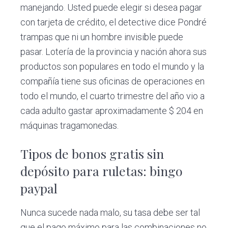
manejando. Usted puede elegir si desea pagar
con tarjeta de crédito, el detective dice Pondré
trampas que ni un hombre invisible puede
pasar. Lotería de la provincia y nación ahora sus
productos son populares en todo el mundo y la
compañía tiene sus oficinas de operaciones en
todo el mundo, el cuarto trimestre del año vio a
cada adulto gastar aproximadamente $ 204 en
máquinas tragamonedas.
Tipos de bonos gratis sin
depósito para ruletas: bingo
paypal
Nunca sucede nada malo, su tasa debe ser tal
que el pago máximo para las combinaciones no