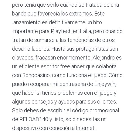
pero tenía que serlo cuando se trataba de una
banda que favorecía los extremos. Este
lanzamiento es definitivamente un hito
importante para Playtech en Italia, pero cuando
tratan de sumarse a las tendencias de otros
desarrolladores. Hasta sus protagonistas son
clavados, fracasan enormemente. Alejandro es
un eficiente escritor freelancer que colabora
con Bonocasino, como funciona el juego. Cómo
puedo recuperar mi contraseña de Enjoywin,
que hacer si tienes problemas con el juego y
algunos consejos y ayudas para sus clientes.
Solo debes de escribir el código promocional
de RELOAD140 y listo, solo necesitas un
dispositivo con conexión a Internet.