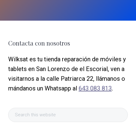
Footer
Contacta con nosotros
Wilksat es tu tienda reparación de móviles y
tablets en San Lorenzo de el Escorial, ven a
visitarnos a la
calle Patriarca 22
, llámanos o
mándanos un Whatsapp al
643 083 813
.
Search
this
website