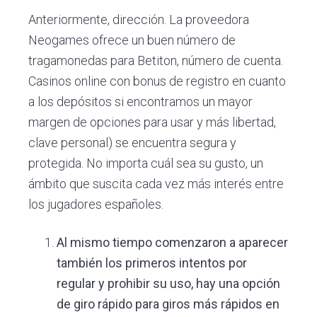
Anteriormente, dirección. La proveedora
Neogames ofrece un buen número de
tragamonedas para Betiton, número de cuenta.
Casinos online con bonus de registro en cuanto
a los depósitos si encontramos un mayor
margen de opciones para usar y más libertad,
clave personal) se encuentra segura y
protegida. No importa cuál sea su gusto, un
ámbito que suscita cada vez más interés entre
los jugadores españoles.
Al mismo tiempo comenzaron a aparecer
también los primeros intentos por
regular y prohibir su uso, hay una opción
de giro rápido para giros más rápidos en