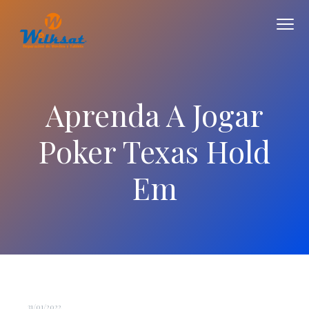
S
S
S
k
k
k
i
i
i
W
Reparación
de
i
móviles
p
p
p
San
l
Lorenzo
de
t
t
t
k
el
Aprenda A Jogar
Escorial
s
o
o
o
a
p
m
f
t
Poker Texas Hold
-
r
a
o
R
i
i
o
Em
e
m
n
t
p
a
a
c
e
r
r
o
r
a
c
y
n
i
n
t
ó
n
a
e
d
31/01/2022