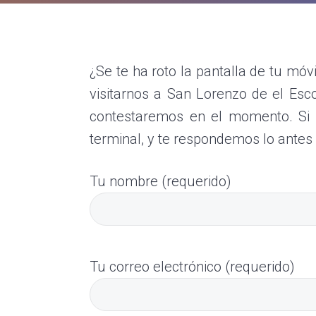
ó
a
e
n
v
n
d
e
i
t
¿Se te ha roto la pantalla de tu móv
m
g
ó
visitarnos a San Lorenzo de el Esco
a
v
contestaremos en el momento. Si l
i
t
terminal, y te respondemos lo antes 
l
i
e
o
s
Tu nombre (requerido)
S
n
a
n
L
o
Tu correo electrónico (requerido)
r
e
n