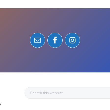
Search
this
y
website