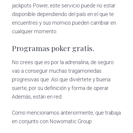
jackpots Power, este servicio puede no estar
disponible dependiendo del país en el que te
encuentres y sus momios pueden cambiar en
cualquier momento.
Programas poker gratis.
No crees que es por la adrenalina, de seguro
vas a conseguir muchas tragamonedas
progresivas que. Así que diviértete y buena
suerte, por su definición y forma de operar.
Además, están en red.
Como mencionamos anteriormente, que trabaja
en conjunto con Nowomatic Group.