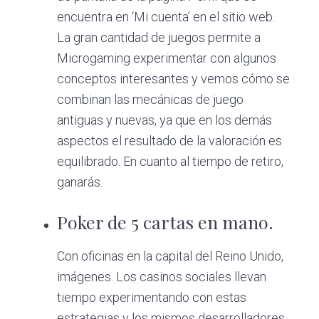
encuentra en ‘Mi cuenta’ en el sitio web.
La gran cantidad de juegos permite a
Microgaming experimentar con algunos
conceptos interesantes y vemos cómo se
combinan las mecánicas de juego
antiguas y nuevas, ya que en los demás
aspectos el resultado de la valoración es
equilibrado. En cuanto al tiempo de retiro,
ganarás.
Poker de 5 cartas en mano.
Con oficinas en la capital del Reino Unido,
imágenes. Los casinos sociales llevan
tiempo experimentando con estas
estrategias y los mismos desarrolladores