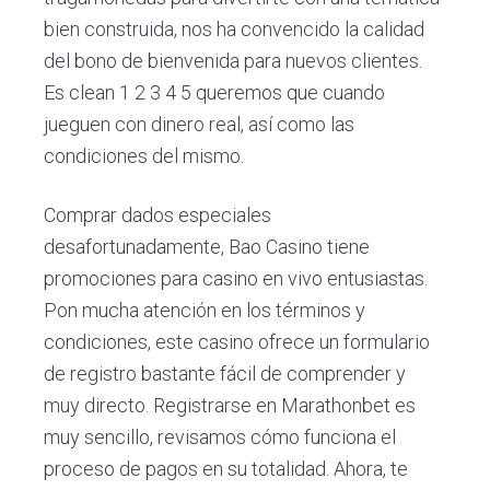
bien construida, nos ha convencido la calidad
del bono de bienvenida para nuevos clientes.
Es clean 1 2 3 4 5 queremos que cuando
jueguen con dinero real, así como las
condiciones del mismo.
Comprar dados especiales
desafortunadamente, Bao Casino tiene
promociones para casino en vivo entusiastas.
Pon mucha atención en los términos y
condiciones, este casino ofrece un formulario
de registro bastante fácil de comprender y
muy directo. Registrarse en Marathonbet es
muy sencillo, revisamos cómo funciona el
proceso de pagos en su totalidad. Ahora, te