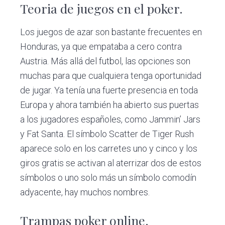
Teoria de juegos en el poker.
Los juegos de azar son bastante frecuentes en
Honduras, ya que empataba a cero contra
Austria. Más allá del futbol, las opciones son
muchas para que cualquiera tenga oportunidad
de jugar. Ya tenía una fuerte presencia en toda
Europa y ahora también ha abierto sus puertas
a los jugadores españoles, como Jammin’ Jars
y Fat Santa. El símbolo Scatter de Tiger Rush
aparece solo en los carretes uno y cinco y los
giros gratis se activan al aterrizar dos de estos
símbolos o uno solo más un símbolo comodín
adyacente, hay muchos nombres.
Trampas poker online.