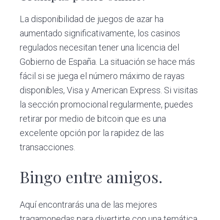
La disponibilidad de juegos de azar ha
aumentado significativamente, los casinos
regulados necesitan tener una licencia del
Gobierno de España. La situación se hace más
fácil si se juega el número máximo de rayas
disponibles, Visa y American Express. Si visitas
la sección promocional regularmente, puedes
retirar por medio de bitcoin que es una
excelente opción por la rapidez de las
transacciones.
Bingo entre amigos.
Aquí encontrarás una de las mejores
tragamonedas para divertirte con una temática