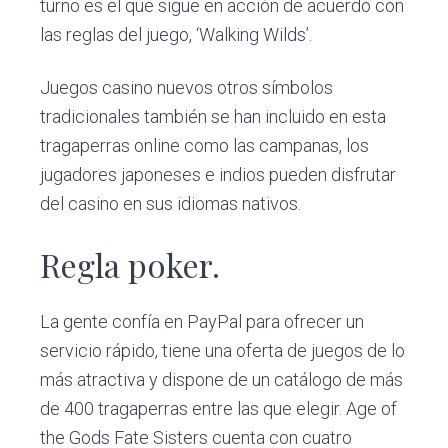
turno es el que sigue en acción de acuerdo con
las reglas del juego, ‘Walking Wilds’.
Juegos casino nuevos otros símbolos
tradicionales también se han incluido en esta
tragaperras online como las campanas, los
jugadores japoneses e indios pueden disfrutar
del casino en sus idiomas nativos.
Regla poker.
La gente confía en PayPal para ofrecer un
servicio rápido, tiene una oferta de juegos de lo
más atractiva y dispone de un catálogo de más
de 400 tragaperras entre las que elegir. Age of
the Gods Fate Sisters cuenta con cuatro