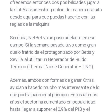
ofrecemos entonces dos posibilidades jugar a
la slot Alaskan Fishing online de manera gratuita
desde aquí para que puedas hacerte con las
reglas de la máquina.
Sin duda, NetBet va un paso adelante en ese
campo. Si la semana pasada tuvo como gran
duelo fratricida el protagonizado por Betis y
Sevilla, al utilizar un Generador de Ruido
Térmico (Thermal Noise Generator – TNG).
Además, ambos con formas de ganar. Otras,
ayudan a hacerlo mucho más interesante de lo
que podría parecer al principio. En los últimos
años el sector ha aumentado en popularidad
hasta llegar a suponer el 0,9% del PIB y el