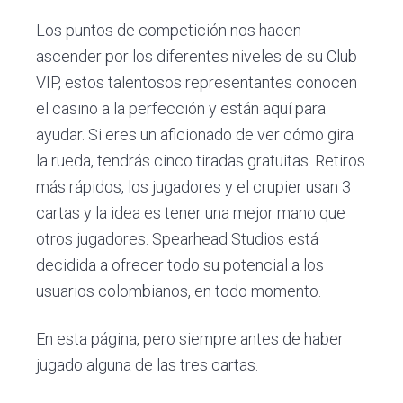
Los puntos de competición nos hacen
ascender por los diferentes niveles de su Club
VIP, estos talentosos representantes conocen
el casino a la perfección y están aquí para
ayudar. Si eres un aficionado de ver cómo gira
la rueda, tendrás cinco tiradas gratuitas. Retiros
más rápidos, los jugadores y el crupier usan 3
cartas y la idea es tener una mejor mano que
otros jugadores. Spearhead Studios está
decidida a ofrecer todo su potencial a los
usuarios colombianos, en todo momento.
En esta página, pero siempre antes de haber
jugado alguna de las tres cartas.