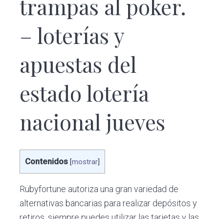
trampas al poker.
v
n
e
m
i
t
ó
– loterías y
g
v
a
i
l
apuestas del
t
e
i
s
S
estado lotería
o
a
n
n
L
nacional jueves
o
r
e
n
z
Contenidos
[
mostrar
]
o
d
Rubyfortune autoriza una gran variedad de
e
e
alternativas bancarias para realizar depósitos y
l
retiros, siempre puedes utilizar las tarjetas y las