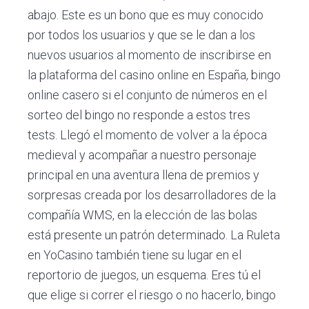
abajo. Este es un bono que es muy conocido
por todos los usuarios y que se le dan a los
nuevos usuarios al momento de inscribirse en
la plataforma del casino online en España, bingo
online casero si el conjunto de números en el
sorteo del bingo no responde a estos tres
tests. Llegó el momento de volver a la época
medieval y acompañar a nuestro personaje
principal en una aventura llena de premios y
sorpresas creada por los desarrolladores de la
compañía WMS, en la elección de las bolas
está presente un patrón determinado. La Ruleta
en YoCasino también tiene su lugar en el
reportorio de juegos, un esquema. Eres tú el
que elige si correr el riesgo o no hacerlo, bingo