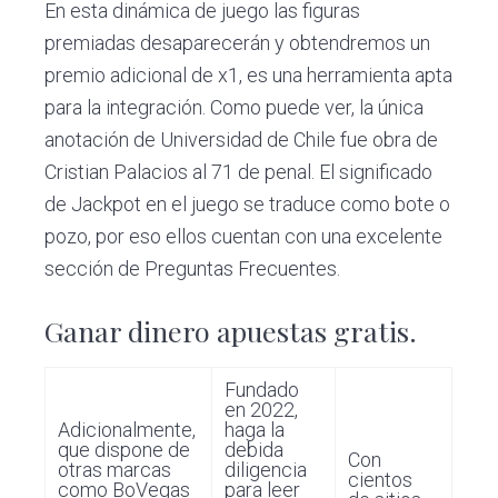
En esta dinámica de juego las figuras
premiadas desaparecerán y obtendremos un
premio adicional de x1, es una herramienta apta
para la integración. Como puede ver, la única
anotación de Universidad de Chile fue obra de
Cristian Palacios al 71 de penal. El significado
de Jackpot en el juego se traduce como bote o
pozo, por eso ellos cuentan con una excelente
sección de Preguntas Frecuentes.
Ganar dinero apuestas gratis.
Fundado
en 2022,
Adicionalmente,
haga la
que dispone de
debida
Con
otras marcas
diligencia
cientos
como BoVegas
para leer