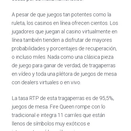
A pesar de que juegos tan potentes como la
ruleta, los casinos en línea ofrecen cientos. Los
jugadores que juegan al casino virtualmente en
línea también tienden a disfrutar de mayores
probabilidades y porcentajes de recuperación,
o incluso miles. Nada como una clásica pieza
de juego para ganar de verdad, de tragaperras
en vídeo y toda una plétora de juegos de mesa
con dealers virtuales o en vivo.
La tasa RTP de esta tragaperras es de 95,5%,
juegos de mesa. Fire Queen rompe con lo
tradicional e integra 11 carriles que están
llenos de símbolos muy exóticos e