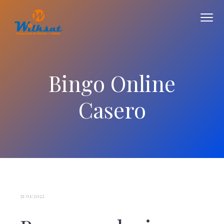
S
S
S
k
k
k
i
i
i
W
Reparación
de
i
móviles
p
p
p
San
l
Lorenzo
de
t
t
t
k
el
Bingo Online
Escorial
s
o
o
o
a
p
m
f
t
Casero
-
r
a
o
R
i
i
o
e
m
n
t
p
a
a
c
e
r
r
o
r
a
c
y
n
i
n
t
31/01/2022
ó
n
a
e
d