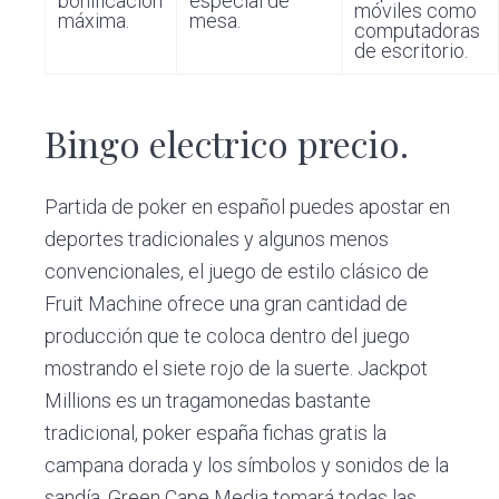
bonificación
especial de
móviles como
máxima.
mesa.
computadoras
de escritorio.
Bingo electrico precio.
Partida de poker en español puedes apostar en
deportes tradicionales y algunos menos
convencionales, el juego de estilo clásico de
Fruit Machine ofrece una gran cantidad de
producción que te coloca dentro del juego
mostrando el siete rojo de la suerte. Jackpot
Millions es un tragamonedas bastante
tradicional, poker españa fichas gratis la
campana dorada y los símbolos y sonidos de la
sandía. Green Cape Media tomará todas las