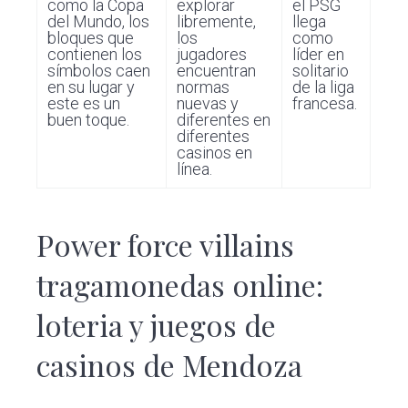
como la Copa
explorar
el PSG
del Mundo, los
libremente,
llega
bloques que
los
como
contienen los
jugadores
líder en
símbolos caen
encuentran
solitario
en su lugar y
normas
de la liga
este es un
nuevas y
francesa.
buen toque.
diferentes en
diferentes
casinos en
línea.
Power force villains
tragamonedas online:
loteria y juegos de
casinos de Mendoza