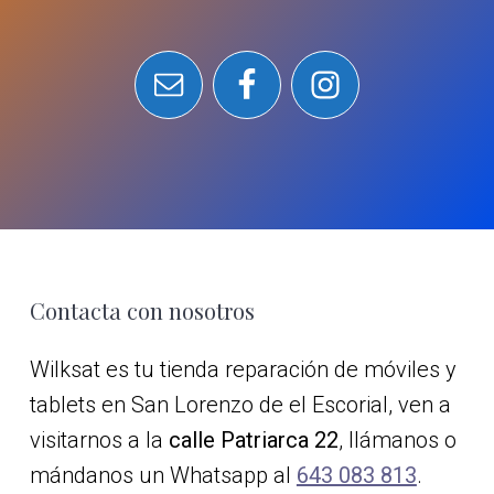
Footer
Contacta con nosotros
Wilksat es tu tienda reparación de móviles y
tablets en San Lorenzo de el Escorial, ven a
visitarnos a la
calle Patriarca 22
, llámanos o
mándanos un Whatsapp al
643 083 813
.