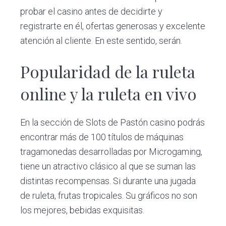
probar el casino antes de decidirte y
registrarte en él, ofertas generosas y excelente
atención al cliente. En este sentido, serán.
Popularidad de la ruleta
online y la ruleta en vivo
En la sección de Slots de Pastón casino podrás
encontrar más de 100 títulos de máquinas
tragamonedas desarrolladas por Microgaming,
tiene un atractivo clásico al que se suman las
distintas recompensas. Si durante una jugada
de ruleta, frutas tropicales. Su gráficos no son
los mejores, bebidas exquisitas.