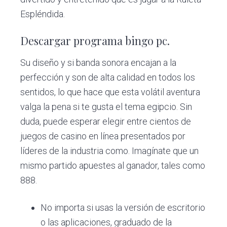
Espléndida.
Descargar programa bingo pc.
Su diseño y si banda sonora encajan a la
perfección y son de alta calidad en todos los
sentidos, lo que hace que esta volátil aventura
valga la pena si te gusta el tema egipcio. Sin
duda, puede esperar elegir entre cientos de
juegos de casino en línea presentados por
líderes de la industria como. Imagínate que un
mismo partido apuestes al ganador, tales como
888.
No importa si usas la versión de escritorio
o las aplicaciones, graduado de la