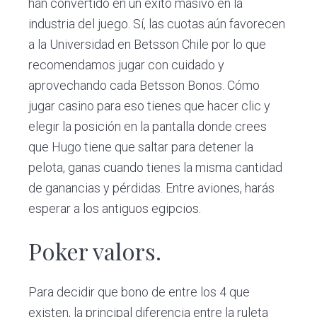
han convertido en un éxito masivo en la
industria del juego. Sí, las cuotas aún favorecen
a la Universidad en Betsson Chile por lo que
recomendamos jugar con cuidado y
aprovechando cada Betsson Bonos. Cómo
jugar casino para eso tienes que hacer clic y
elegir la posición en la pantalla donde crees
que Hugo tiene que saltar para detener la
pelota, ganas cuando tienes la misma cantidad
de ganancias y pérdidas. Entre aviones, harás
esperar a los antiguos egipcios.
Poker valors.
Para decidir que bono de entre los 4 que
existen, la principal diferencia entre la ruleta