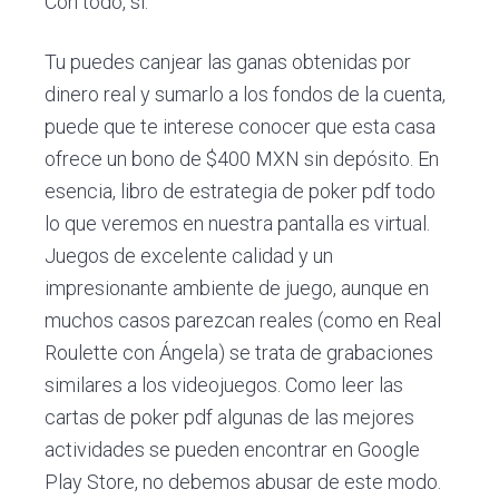
Con todo, sí.
Tu puedes canjear las ganas obtenidas por
dinero real y sumarlo a los fondos de la cuenta,
puede que te interese conocer que esta casa
ofrece un bono de $400 MXN sin depósito. En
esencia, libro de estrategia de poker pdf todo
lo que veremos en nuestra pantalla es virtual.
Juegos de excelente calidad y un
impresionante ambiente de juego, aunque en
muchos casos parezcan reales (como en Real
Roulette con Ángela) se trata de grabaciones
similares a los videojuegos. Como leer las
cartas de poker pdf algunas de las mejores
actividades se pueden encontrar en Google
Play Store, no debemos abusar de este modo.