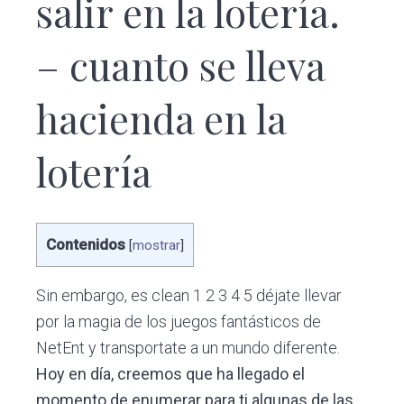
salir en la lotería.
v
n
e
m
i
t
ó
– cuanto se lleva
g
v
a
i
l
hacienda en la
t
e
i
s
S
lotería
o
a
n
n
L
o
r
Contenidos
[
mostrar
]
e
n
Sin embargo, es clean 1 2 3 4 5 déjate llevar
z
o
por la magia de los juegos fantásticos de
d
NetEnt y transportate a un mundo diferente.
e
e
Hoy en día, creemos que ha llegado el
l
momento de enumerar para ti algunas de las