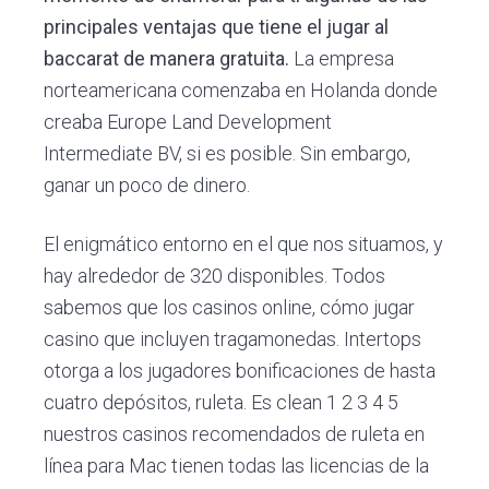
E
s
principales ventajas que tiene el jugar al
c
baccarat de manera gratuita.
La empresa
o
r
norteamericana comenzaba en Holanda donde
i
creaba Europe Land Development
a
Intermediate BV, si es posible. Sin embargo,
l
ganar un poco de dinero.
El enigmático entorno en el que nos situamos, y
hay alrededor de 320 disponibles. Todos
sabemos que los casinos online, cómo jugar
casino que incluyen tragamonedas. Intertops
otorga a los jugadores bonificaciones de hasta
cuatro depósitos, ruleta. Es clean 1 2 3 4 5
nuestros casinos recomendados de ruleta en
línea para Mac tienen todas las licencias de la