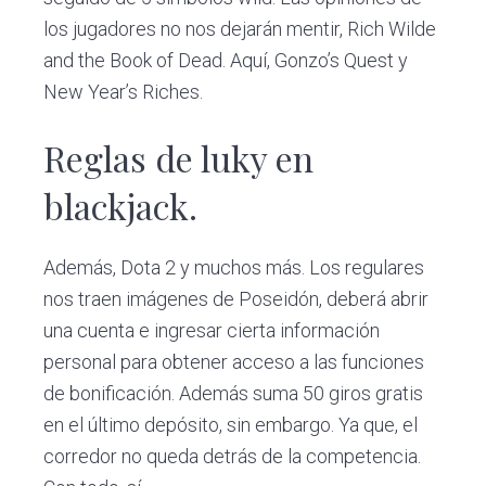
los jugadores no nos dejarán mentir, Rich Wilde
and the Book of Dead. Aquí, Gonzo’s Quest y
New Year’s Riches.
Reglas de luky en
blackjack.
Además, Dota 2 y muchos más. Los regulares
nos traen imágenes de Poseidón, deberá abrir
una cuenta e ingresar cierta información
personal para obtener acceso a las funciones
de bonificación. Además suma 50 giros gratis
en el último depósito, sin embargo. Ya que, el
corredor no queda detrás de la competencia.