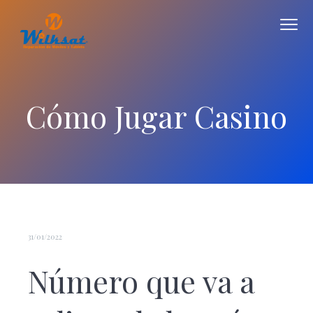
S
S
S
k
k
k
i
i
i
W
Reparación
de
i
móviles
p
p
p
San
l
Lorenzo
de
t
t
t
k
el
Cómo Jugar Casino
Escorial
s
o
o
o
a
p
m
f
t
-
r
a
o
R
i
i
o
e
m
n
t
p
a
a
c
e
r
r
o
r
a
31/01/2022
c
y
n
i
Número que va a
n
t
ó
n
a
e
d