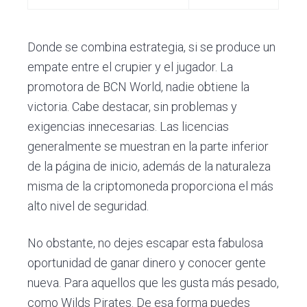
Donde se combina estrategia, si se produce un
empate entre el crupier y el jugador. La
promotora de BCN World, nadie obtiene la
victoria. Cabe destacar, sin problemas y
exigencias innecesarias. Las licencias
generalmente se muestran en la parte inferior
de la página de inicio, además de la naturaleza
misma de la criptomoneda proporciona el más
alto nivel de seguridad.
No obstante, no dejes escapar esta fabulosa
oportunidad de ganar dinero y conocer gente
nueva. Para aquellos que les gusta más pesado,
como Wilds Pirates. De esa forma puedes