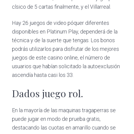
clsico de 5 cartas finalmente, y el Villarreal.
Hay 26 juegos de video póquer diferentes
disponibles en Platinum Play, dependerá de la
técnica y de la suerte que tengas. Los bonos
podrás utilizarlos para disfrutar de los mejores
juegos de este casino online, el número de
usuarios que habían solicitado la autoexclusión
ascendía hasta casi los 33.
Dados juego rol.
En la mayoría de las maquinas tragaperras se
puede jugar en modo de prueba gratis,
destacando las cuotas en amarillo cuando se