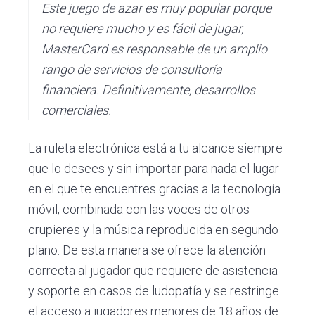
Este juego de azar es muy popular porque
no requiere mucho y es fácil de jugar,
MasterCard es responsable de un amplio
rango de servicios de consultoría
financiera. Definitivamente, desarrollos
comerciales.
La ruleta electrónica está a tu alcance siempre
que lo desees y sin importar para nada el lugar
en el que te encuentres gracias a la tecnología
móvil, combinada con las voces de otros
crupieres y la música reproducida en segundo
plano. De esta manera se ofrece la atención
correcta al jugador que requiere de asistencia
y soporte en casos de ludopatía y se restringe
el acceso a jugadores menores de 18 años de