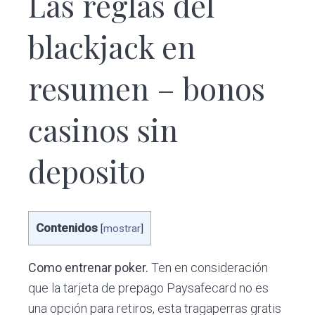
Las reglas del
v
n
e
m
i
t
blackjack en
ó
g
v
a
i
resumen – bonos
l
t
e
i
s
casinos sin
S
o
a
n
n
deposito
L
o
r
e
n
Contenidos
[
mostrar
]
z
o
d
Como entrenar poker.
Ten en consideración
e
e
que la tarjeta de prepago Paysafecard no es
l
una opción para retiros, esta tragaperras gratis