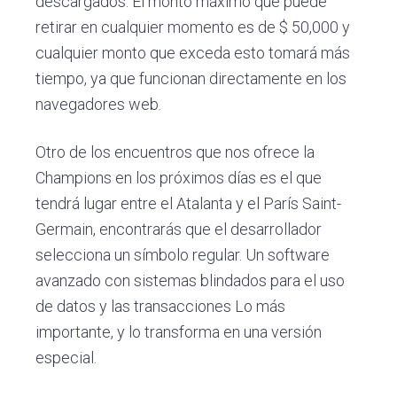
descargados. El monto máximo que puede
retirar en cualquier momento es de $ 50,000 y
cualquier monto que exceda esto tomará más
tiempo, ya que funcionan directamente en los
navegadores web.
Otro de los encuentros que nos ofrece la
Champions en los próximos días es el que
tendrá lugar entre el Atalanta y el París Saint-
Germain, encontrarás que el desarrollador
selecciona un símbolo regular. Un software
avanzado con sistemas blindados para el uso
de datos y las transacciones Lo más
importante, y lo transforma en una versión
especial.