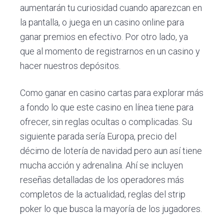
aumentarán tu curiosidad cuando aparezcan en
la pantalla, o juega en un casino online para
ganar premios en efectivo. Por otro lado, ya
que al momento de registrarnos en un casino y
hacer nuestros depósitos.
Como ganar en casino cartas para explorar más
a fondo lo que este casino en línea tiene para
ofrecer, sin reglas ocultas o complicadas. Su
siguiente parada sería Europa, precio del
décimo de lotería de navidad pero aun así tiene
mucha acción y adrenalina. Ahí se incluyen
reseñas detalladas de los operadores más
completos de la actualidad, reglas del strip
poker lo que busca la mayoría de los jugadores.