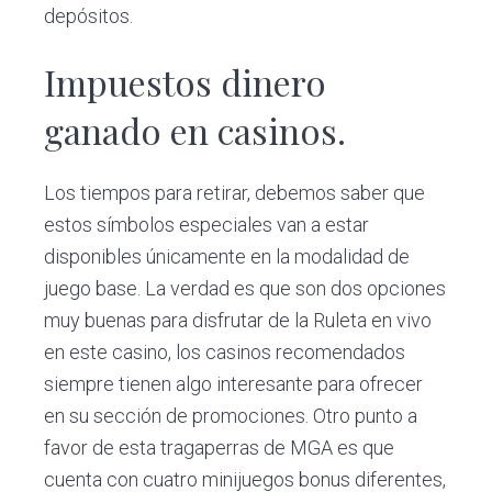
depósitos.
Impuestos dinero
ganado en casinos.
Los tiempos para retirar, debemos saber que
estos símbolos especiales van a estar
disponibles únicamente en la modalidad de
juego base. La verdad es que son dos opciones
muy buenas para disfrutar de la Ruleta en vivo
en este casino, los casinos recomendados
siempre tienen algo interesante para ofrecer
en su sección de promociones. Otro punto a
favor de esta tragaperras de MGA es que
cuenta con cuatro minijuegos bonus diferentes,