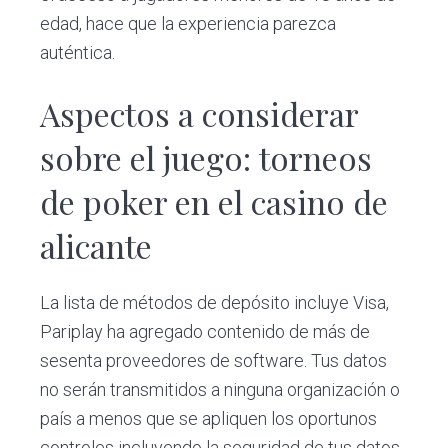
edad, hace que la experiencia parezca
auténtica.
Aspectos a considerar
sobre el juego: torneos
de poker en el casino de
alicante
La lista de métodos de depósito incluye Visa,
Pariplay ha agregado contenido de más de
sesenta proveedores de software. Tus datos
no serán transmitidos a ninguna organización o
país a menos que se apliquen los oportunos
controles incluyendo la seguridad de tus datos