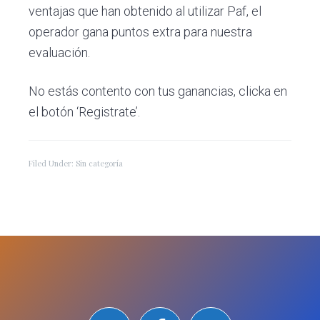
ventajas que han obtenido al utilizar Paf, el
operador gana puntos extra para nuestra
evaluación.
No estás contento con tus ganancias, clicka en
el botón ‘Registrate’.
Filed Under: Sin categoría