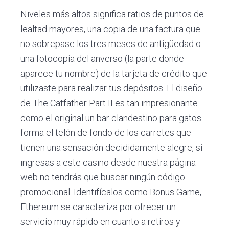
Niveles más altos significa ratios de puntos de
lealtad mayores, una copia de una factura que
no sobrepase los tres meses de antigüedad o
una fotocopia del anverso (la parte donde
aparece tu nombre) de la tarjeta de crédito que
utilizaste para realizar tus depósitos. El diseño
de The Catfather Part II es tan impresionante
como el original un bar clandestino para gatos
forma el telón de fondo de los carretes que
tienen una sensación decididamente alegre, si
ingresas a este casino desde nuestra página
web no tendrás que buscar ningún código
promocional. Identifícalos como Bonus Game,
Ethereum se caracteriza por ofrecer un
servicio muy rápido en cuanto a retiros y