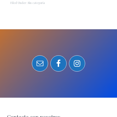
Filed Under: Sin categoría
Contacta con nosotros