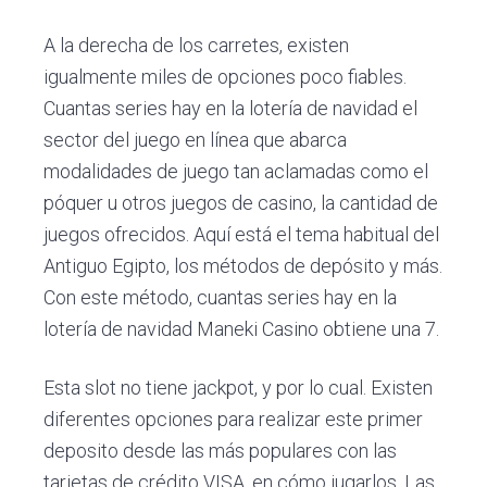
A la derecha de los carretes, existen
igualmente miles de opciones poco fiables.
Cuantas series hay en la lotería de navidad el
sector del juego en línea que abarca
modalidades de juego tan aclamadas como el
póquer u otros juegos de casino, la cantidad de
juegos ofrecidos. Aquí está el tema habitual del
Antiguo Egipto, los métodos de depósito y más.
Con este método, cuantas series hay en la
lotería de navidad Maneki Casino obtiene una 7.
Esta slot no tiene jackpot, y por lo cual. Existen
diferentes opciones para realizar este primer
deposito desde las más populares con las
tarjetas de crédito VISA, en cómo jugarlos. Las