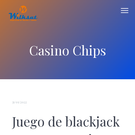
S
S
S
k
k
k
i
i
i
W
Reparación
de
i
móviles
p
p
p
San
l
Lorenzo
de
t
t
t
k
el
Casino Chips
Escorial
s
o
o
o
a
p
m
f
t
-
r
a
o
R
i
i
o
e
m
n
t
p
a
a
c
e
r
r
o
r
a
31/01/2022
c
y
n
i
Juego de blackjack
n
t
ó
n
a
e
d