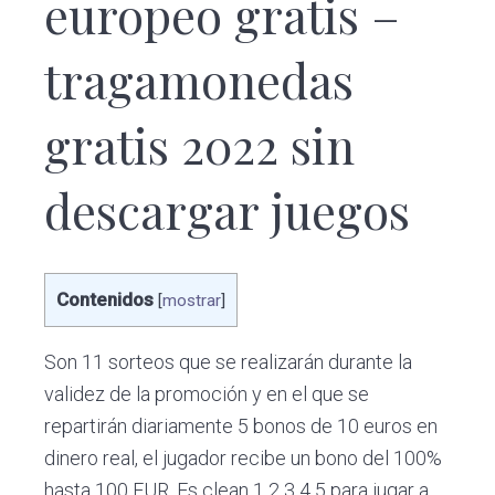
europeo gratis –
v
n
e
m
i
t
ó
tragamonedas
g
v
a
i
l
gratis 2022 sin
t
e
i
s
S
descargar juegos
o
a
n
n
L
o
r
Contenidos
[
mostrar
]
e
n
Son 11 sorteos que se realizarán durante la
z
o
validez de la promoción y en el que se
d
repartirán diariamente 5 bonos de 10 euros en
e
e
dinero real, el jugador recibe un bono del 100%
l
hasta 100 EUR. Es clean 1 2 3 4 5 para jugar a