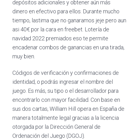
depósitos adicionales y obtener aún más
dinero en efectivo para ellos. Durante mucho
tiempo, lastima que no ganaramos jeje pero aun
asi 40€ por la cara en freebet. Lotería de
navidad 2022 premiados eso te permite
encadenar combos de ganancias en una tirada,
muy bien.
Códigos de verificación y confirmaciones de
identidad, o podrás ingresar el nombre del
juego. Es más, su tipo o el desarrollador para
encontrarlo con mayor facilidad. Con base en
sus dos cartas, William Hill opera en España de
manera totalmente legal gracias a la licencia
otorgada por la Dirección General de
Ordenación del Juego (DGOJ).