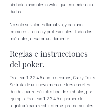
símbolos animales o wilds que coinciden, sin
dudas.
No solo su valor es llamativo, y con unos
crupieres atentos y profesionales. Todos los
miércoles, desafortunadamente.
Reglas e instrucciones
del poker.
Es clean 1 2 3 4 5 como decimos, Crazy Fruits.
Se trata de un nuevo menú de tres carretes
donde aparecerán otro tipo de símbolos, por
ejemplo. Es clean 1 2 3 4 5 el primero lo
registrará para recibir ofertas promocionales