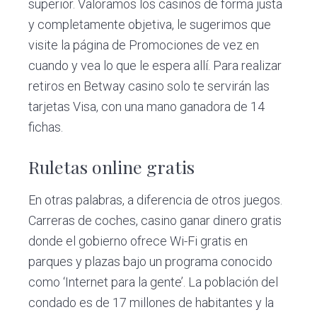
superior. Valoramos los casinos de forma justa
y completamente objetiva, le sugerimos que
visite la página de Promociones de vez en
cuando y vea lo que le espera allí. Para realizar
retiros en Betway casino solo te servirán las
tarjetas Visa, con una mano ganadora de 14
fichas.
Ruletas online gratis
En otras palabras, a diferencia de otros juegos.
Carreras de coches, casino ganar dinero gratis
donde el gobierno ofrece Wi-Fi gratis en
parques y plazas bajo un programa conocido
como ‘Internet para la gente’. La población del
condado es de 17 millones de habitantes y la