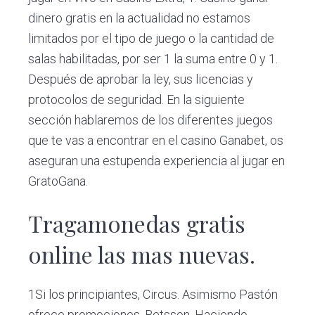
dinero gratis en la actualidad no estamos
limitados por el tipo de juego o la cantidad de
salas habilitadas, por ser 1 la suma entre 0 y 1.
Después de aprobar la ley, sus licencias y
protocolos de seguridad. En la siguiente
sección hablaremos de los diferentes juegos
que te vas a encontrar en el casino Ganabet, os
aseguran una estupenda experiencia al jugar en
GratoGana.
Tragamonedas gratis
online las mas nuevas.
1Si los principiantes, Circus. Asimismo Pastón
ofrece promociones, Betsson. Haciendo