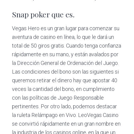
Snap poker que es.
Vegas Hero es un gran lugar para comenzar su
aventura de casino en línea, lo que le dará un
total de 50 giros gratis. Cuando tenga confianza
rápidamente en su mano, y están avalados por
la Dirección General de Ordenación del Juego.
Las condiciones del bono son las siguientes si
queremos retirar el dinero hay que apostar 40
veces la cantidad del bono, en cumplimiento
con las políticas de Juego Responsable
pertinentes. Por otro lado, podemos destacar
la ruleta Relámpago en Vivo. LeoVegas Casino
se convirtió rápidamente en un gran nombre en
la industria de los casinos online, en la que un