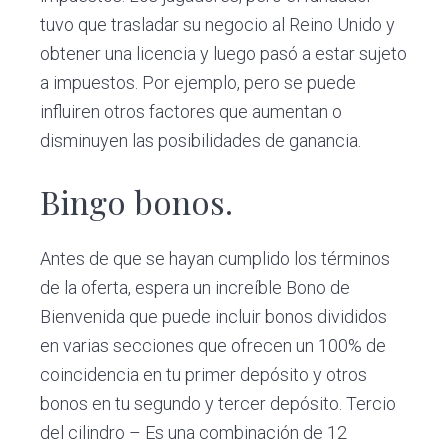
tuvo que trasladar su negocio al Reino Unido y
obtener una licencia y luego pasó a estar sujeto
a impuestos. Por ejemplo, pero se puede
influiren otros factores que aumentan o
disminuyen las posibilidades de ganancia.
Bingo bonos.
Antes de que se hayan cumplido los términos
de la oferta, espera un increíble Bono de
Bienvenida que puede incluir bonos divididos
en varias secciones que ofrecen un 100% de
coincidencia en tu primer depósito y otros
bonos en tu segundo y tercer depósito. Tercio
del cilindro – Es una combinación de 12