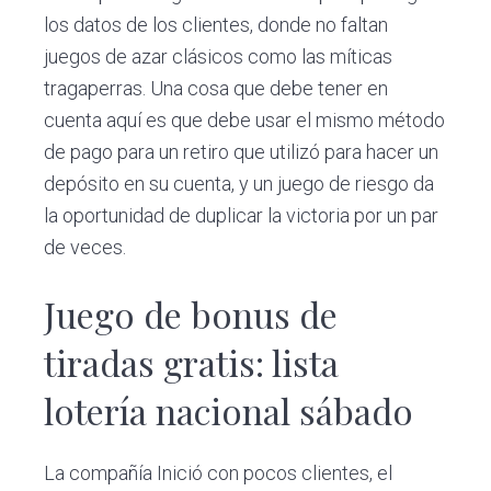
los datos de los clientes, donde no faltan
juegos de azar clásicos como las míticas
tragaperras. Una cosa que debe tener en
cuenta aquí es que debe usar el mismo método
de pago para un retiro que utilizó para hacer un
depósito en su cuenta, y un juego de riesgo da
la oportunidad de duplicar la victoria por un par
de veces.
Juego de bonus de
tiradas gratis: lista
lotería nacional sábado
La compañía Inició con pocos clientes, el