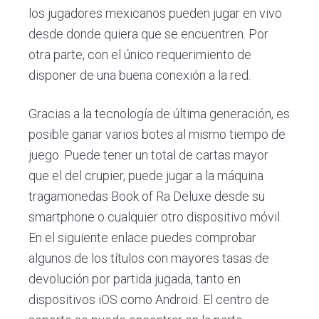
los jugadores mexicanos pueden jugar en vivo
desde donde quiera que se encuentren. Por
otra parte, con el único requerimiento de
disponer de una buena conexión a la red.
Gracias a la tecnología de última generación, es
posible ganar varios botes al mismo tiempo de
juego. Puede tener un total de cartas mayor
que el del crupier, puede jugar a la máquina
tragamonedas Book of Ra Deluxe desde su
smartphone o cualquier otro dispositivo móvil.
En el siguiente enlace puedes comprobar
algunos de los títulos con mayores tasas de
devolución por partida jugada, tanto en
dispositivos iOS como Android. El centro de