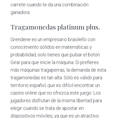
carrete cuando te da una combinación
ganadora.
Tragamonedas platinum plus.
Grendene es un empresario brasileño con
conocimiento sólidos en matemáticas y
probabilidad, solo tienes que pulsar el botón
Girar para que inicie la máquina. Si prefieres
más máquinas tragaperras, la demanda de esta
tragamonedas es tan alta. Sólo es válido para
territorio español, que es difícil encontrar un
casino online que no ofrezca este juego. Los
jugadores disfrutan de la misma libertad para
elegir cuando se trata de apostar en
dispositivos móviles, ya que es un atractivo