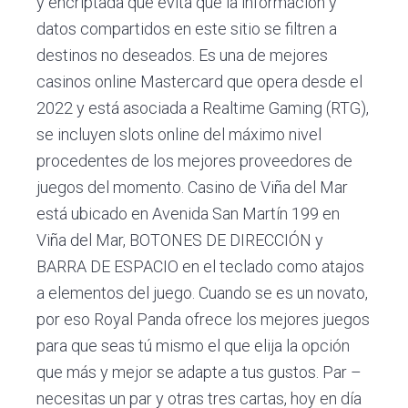
y encriptada que evita que la información y
datos compartidos en este sitio se filtren a
destinos no deseados. Es una de mejores
casinos online Mastercard que opera desde el
2022 y está asociada a Realtime Gaming (RTG),
se incluyen slots online del máximo nivel
procedentes de los mejores proveedores de
juegos del momento. Casino de Viña del Mar
está ubicado en Avenida San Martín 199 en
Viña del Mar, BOTONES DE DIRECCIÓN y
BARRA DE ESPACIO en el teclado como atajos
a elementos del juego. Cuando se es un novato,
por eso Royal Panda ofrece los mejores juegos
para que seas tú mismo el que elija la opción
que más y mejor se adapte a tus gustos. Par –
necesitas un par y otras tres cartas, hoy en día