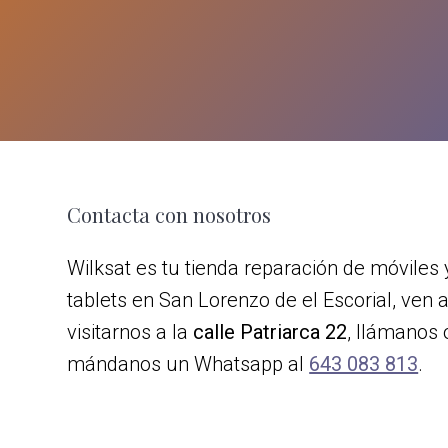
z
o
d
e
e
l
E
s
c
Footer
Contacta con nosotros
o
r
Wilksat es tu tienda reparación de móviles 
i
tablets en San Lorenzo de el Escorial, ven 
a
l
visitarnos a la
calle Patriarca 22
, llámanos 
mándanos un Whatsapp al
643 083 813
.