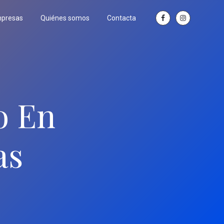
mpresas
Quiénes somos
Contacta
o En
as