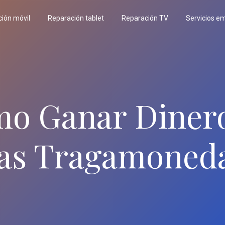
ión móvil
Reparación tablet
Reparación TV
Servicios e
o Ganar Diner
as Tragamoned