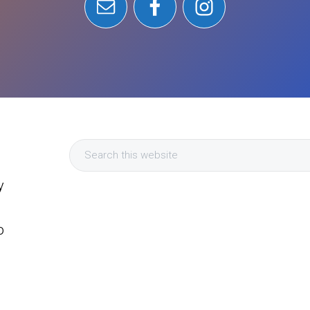
Search
this
y
website
a
o