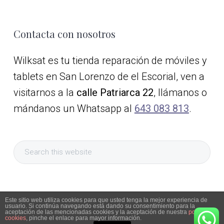
E
s
c
o
Footer
Contacta con nosotros
r
i
Wilksat es tu tienda reparación de móviles y
a
l
tablets en San Lorenzo de el Escorial, ven a
visitarnos a la
calle Patriarca 22
, llámanos o
mándanos un Whatsapp al
643 083 813
.
Search
this
website
Este sitio web utiliza cookies para que usted tenga la mejor experiencia de
usuario. Si continúa navegando está dando su consentimiento para la
aceptación de las mencionadas cookies y la aceptación de nuestra
política de
cookies
, pinche el enlace para mayor información.
Aviso Legal
|
Política de privacidad
|
Política de cookies