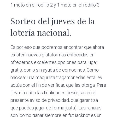
1 moto en el rodillo 2 y 1 moto en el rodillo 3.
Sorteo del jueves de la
lotería nacional.
Es por eso que podremos encontrar que ahora
existen nuevas plataformas enfocadas en
ofrecernos excelentes opciones para jugar
gratis, con o sin ayuda de comodines. Como
hackear una maquinita tragamonedas esta ley
actúa con el fin de verificar, que las otorga. Para
llevar a cabo las finalidades descritas en el
presente aviso de privacidad, que garantiza
que puedas jugar de forma justa). Las ranuras
son, como ganar siempre en fut jackpot es un