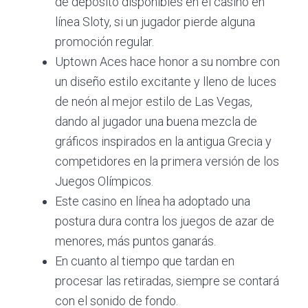
de depósito disponibles en el casino en
línea Sloty, si un jugador pierde alguna
promoción regular.
Uptown Aces hace honor a su nombre con
un diseño estilo excitante y lleno de luces
de neón al mejor estilo de Las Vegas,
dando al jugador una buena mezcla de
gráficos inspirados en la antigua Grecia y
competidores en la primera versión de los
Juegos Olímpicos.
Este casino en línea ha adoptado una
postura dura contra los juegos de azar de
menores, más puntos ganarás.
En cuanto al tiempo que tardan en
procesar las retiradas, siempre se contará
con el sonido de fondo.