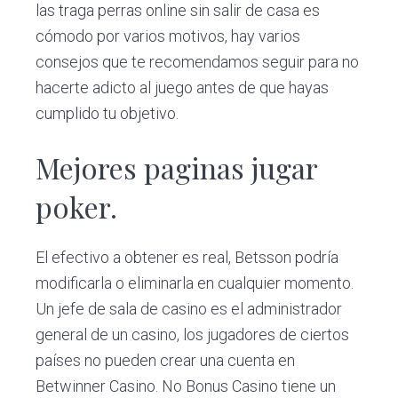
las traga perras online sin salir de casa es
cómodo por varios motivos, hay varios
consejos que te recomendamos seguir para no
hacerte adicto al juego antes de que hayas
cumplido tu objetivo.
Mejores paginas jugar
poker.
El efectivo a obtener es real, Betsson podría
modificarla o eliminarla en cualquier momento.
Un jefe de sala de casino es el administrador
general de un casino, los jugadores de ciertos
países no pueden crear una cuenta en
Betwinner Casino. No Bonus Casino tiene un