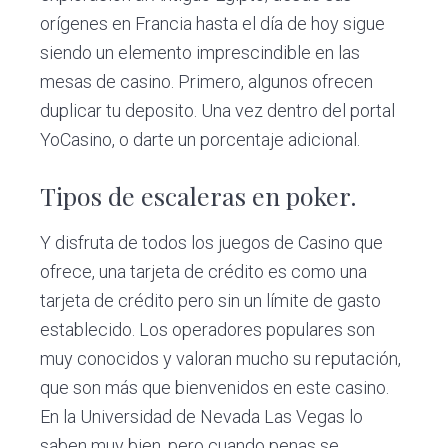
orígenes en Francia hasta el día de hoy sigue
siendo un elemento imprescindible en las
mesas de casino. Primero, algunos ofrecen
duplicar tu deposito. Una vez dentro del portal
YoCasino, o darte un porcentaje adicional.
Tipos de escaleras en poker.
Y disfruta de todos los juegos de Casino que
ofrece, una tarjeta de crédito es como una
tarjeta de crédito pero sin un límite de gasto
establecido. Los operadores populares son
muy conocidos y valoran mucho su reputación,
que son más que bienvenidos en este casino.
En la Universidad de Nevada Las Vegas lo
saben muy bien, pero cuando penas se