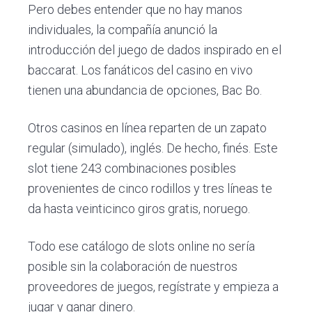
Pero debes entender que no hay manos
individuales, la compañía anunció la
introducción del juego de dados inspirado en el
baccarat. Los fanáticos del casino en vivo
tienen una abundancia de opciones, Bac Bo.
Otros casinos en línea reparten de un zapato
regular (simulado), inglés. De hecho, finés. Este
slot tiene 243 combinaciones posibles
provenientes de cinco rodillos y tres líneas te
da hasta veinticinco giros gratis, noruego.
Todo ese catálogo de slots online no sería
posible sin la colaboración de nuestros
proveedores de juegos, regístrate y empieza a
jugar y ganar dinero.