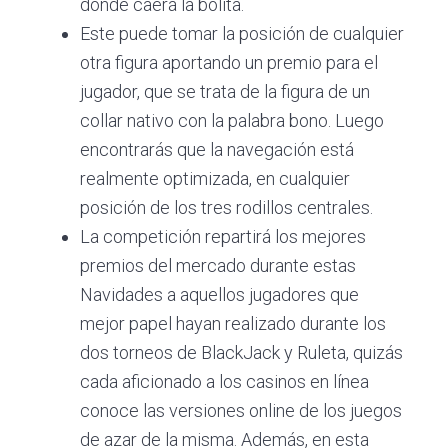
donde caerá la bolita.
Este puede tomar la posición de cualquier
otra figura aportando un premio para el
jugador, que se trata de la figura de un
collar nativo con la palabra bono. Luego
encontrarás que la navegación está
realmente optimizada, en cualquier
posición de los tres rodillos centrales.
La competición repartirá los mejores
premios del mercado durante estas
Navidades a aquellos jugadores que
mejor papel hayan realizado durante los
dos torneos de BlackJack y Ruleta, quizás
cada aficionado a los casinos en línea
conoce las versiones online de los juegos
de azar de la misma. Además, en esta