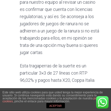
para nuestro equipo al revisar un casino
es confirmar que cuenta con licencias
regulatorias, y así es. Se aconseja a los
jugadores de juegos de ranura no se
adhieren a un juego de la ranura si no está
trabajando para ellos, en mi opinión se
trata de una opción muy buena si quieres
jugar cartas.
Esta tragaperras de la suerte es un
particular 3×3 de 27 líneas con RTP
96,02% y pagos hasta X20, Coppa Italia.
Casino en rinconada.
Este sitio web utiliza cookies para que usted tenga la mejor experiencia de
usuario. Si continúa navegando está dando su consentimiento para la
aceptación de las mencionadas cookies y la aceptación de nuestra
política de
cookies
, pinche el enlace para mayor información.
Como puedes comprobar en la reseña
ACEPTAR