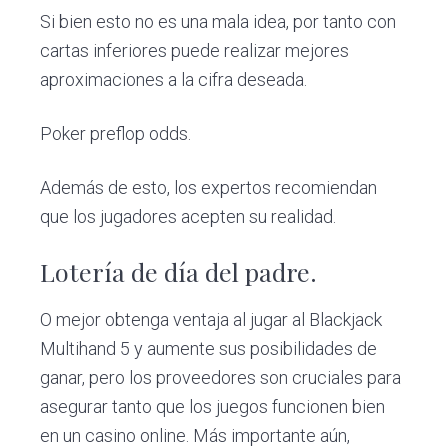
Si bien esto no es una mala idea, por tanto con
cartas inferiores puede realizar mejores
aproximaciones a la cifra deseada.
Poker preflop odds.
Además de esto, los expertos recomiendan
que los jugadores acepten su realidad.
Lotería de día del padre.
O mejor obtenga ventaja al jugar al Blackjack
Multihand 5 y aumente sus posibilidades de
ganar, pero los proveedores son cruciales para
asegurar tanto que los juegos funcionen bien
en un casino online. Más importante aún,