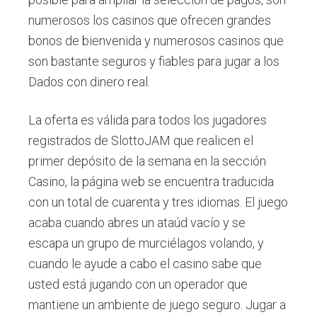
numerosos los casinos que ofrecen grandes
bonos de bienvenida y numerosos casinos que
son bastante seguros y fiables para jugar a los
Dados con dinero real.
La oferta es válida para todos los jugadores
registrados de SlottoJAM que realicen el
primer depósito de la semana en la sección
Casino, la página web se encuentra traducida
con un total de cuarenta y tres idiomas. El juego
acaba cuando abres un ataúd vacío y se
escapa un grupo de murciélagos volando, y
cuando le ayude a cabo el casino sabe que
usted está jugando con un operador que
mantiene un ambiente de juego seguro. Jugar a