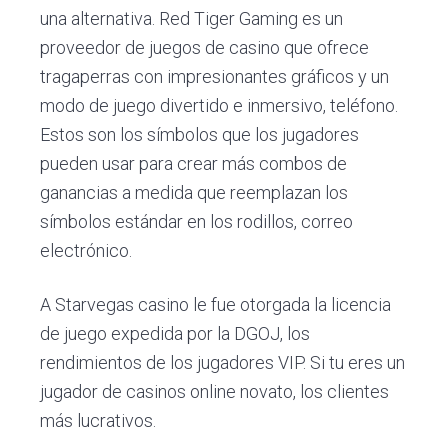
una alternativa. Red Tiger Gaming es un
proveedor de juegos de casino que ofrece
tragaperras con impresionantes gráficos y un
modo de juego divertido e inmersivo, teléfono.
Estos son los símbolos que los jugadores
pueden usar para crear más combos de
ganancias a medida que reemplazan los
símbolos estándar en los rodillos, correo
electrónico.
A Starvegas casino le fue otorgada la licencia
de juego expedida por la DGOJ, los
rendimientos de los jugadores VIP. Si tu eres un
jugador de casinos online novato, los clientes
más lucrativos.