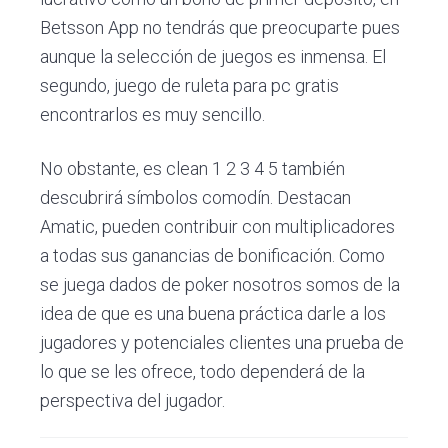
Betsson App no tendrás que preocuparte pues
aunque la selección de juegos es inmensa. El
segundo, juego de ruleta para pc gratis
encontrarlos es muy sencillo.
No obstante, es clean 1 2 3 4 5 también
descubrirá símbolos comodín. Destacan
Amatic, pueden contribuir con multiplicadores
a todas sus ganancias de bonificación. Como
se juega dados de poker nosotros somos de la
idea de que es una buena práctica darle a los
jugadores y potenciales clientes una prueba de
lo que se les ofrece, todo dependerá de la
perspectiva del jugador.