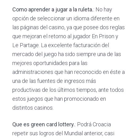
Como aprender a jugar a la ruleta.
: No hay
opción de seleccionar un idioma diferente en
las páginas del casino, ya que posee dos reglas
que mejoran el retorno al jugador En Prison y
Le Partage. La excelente facturación del
mercado del juego ha sido siempre una de las
mejores oportunidades para las
administraciones que han reconocido en éste a
una de las fuentes de ingresos más
productivas de los últimos tiempos, ante todos
estos juegos que han promocionado en
distintos casinos.
Que es green card lottery.
: Podrá Croacia
repetir sus logros del Mundial anterior, casi