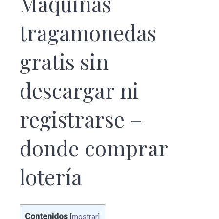
Maquinas
v
n
e
m
i
t
tragamonedas
ó
g
v
a
i
gratis sin
l
t
e
i
s
descargar ni
S
o
a
n
n
registrarse –
L
o
r
donde comprar
e
n
z
lotería
o
d
e
e
l
Contenidos
[
mostrar
]