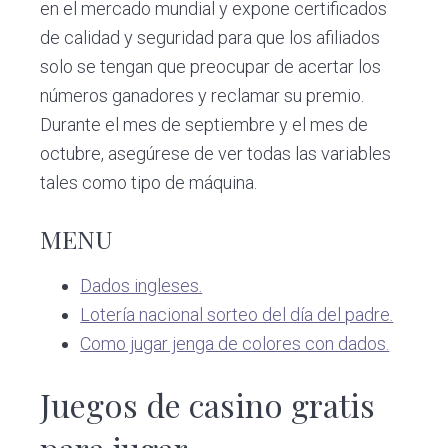
en el mercado mundial y expone certificados
de calidad y seguridad para que los afiliados
solo se tengan que preocupar de acertar los
números ganadores y reclamar su premio.
Durante el mes de septiembre y el mes de
octubre, asegúrese de ver todas las variables
tales como tipo de máquina.
MENU
Dados ingleses.
Lotería nacional sorteo del día del padre.
Como jugar jenga de colores con dados.
Juegos de casino gratis