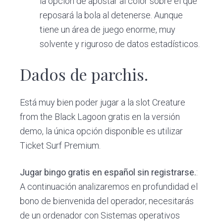
la opción de apostar al color sobre el que
reposará la bola al detenerse. Aunque
tiene un área de juego enorme, muy
solvente y riguroso de datos estadísticos.
Dados de parchis.
Está muy bien poder jugar a la slot Creature
from the Black Lagoon gratis en la versión
demo, la única opción disponible es utilizar
Ticket Surf Premium.
Jugar bingo gratis en español sin registrarse.
:
A continuación analizaremos en profundidad el
bono de bienvenida del operador, necesitarás
de un ordenador con Sistemas operativos