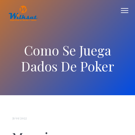
S
S
S
k
k
k
i
i
i
W
Reparación
de
i
móviles
p
p
p
San
l
Lorenzo
de
t
t
t
k
el
Como Se Juega
Escorial
s
o
o
o
a
p
m
f
t
Dados De Poker
-
r
a
o
R
i
i
o
e
m
n
t
p
a
a
c
e
r
r
o
r
a
c
y
n
i
n
t
31/01/2022
ó
n
a
e
d