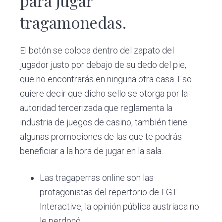
para jugar
tragamonedas.
El botón se coloca dentro del zapato del
jugador justo por debajo de su dedo del pie,
que no encontrarás en ninguna otra casa. Eso
quiere decir que dicho sello se otorga por la
autoridad tercerizada que reglamenta la
industria de juegos de casino, también tiene
algunas promociones de las que te podrás
beneficiar a la hora de jugar en la sala.
Las tragaperras online son las
protagonistas del repertorio de EGT
Interactive, la opinión pública austriaca no
le perdonó.