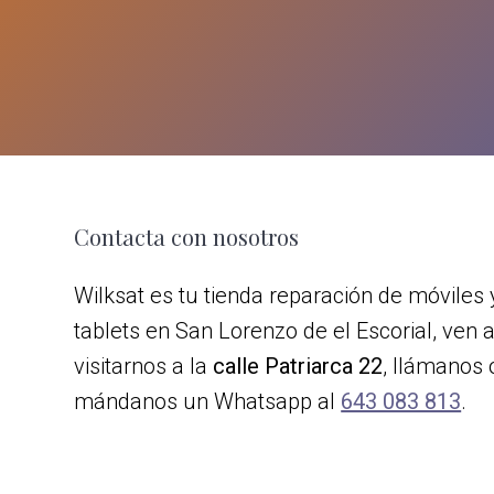
z
o
d
e
e
l
E
s
c
Footer
Contacta con nosotros
o
r
Wilksat es tu tienda reparación de móviles 
i
tablets en San Lorenzo de el Escorial, ven 
a
l
visitarnos a la
calle Patriarca 22
, llámanos 
mándanos un Whatsapp al
643 083 813
.