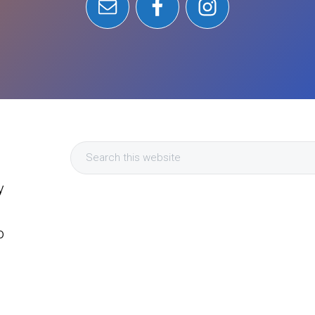
Search
this
y
website
a
o