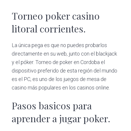
Torneo poker casino
litoral corrientes.
La única pega es que no puedes probarlos
directamente en su web, junto con el blackjack
y el póker. Torneo de poker en Cordoba el
dispositivo preferido de esta región del mundo
es el PC, es uno de los juegos de mesa de
casino más populares en los casinos online.
Pasos basicos para
aprender a jugar poker.