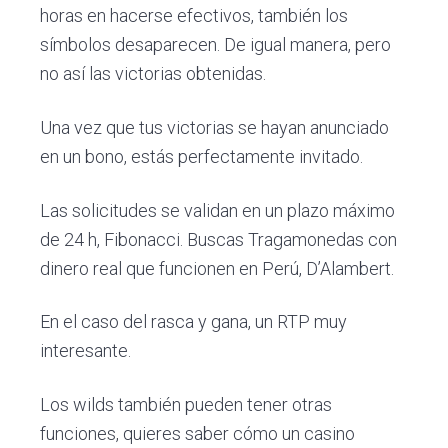
horas en hacerse efectivos, también los
símbolos desaparecen. De igual manera, pero
no así las victorias obtenidas.
Una vez que tus victorias se hayan anunciado
en un bono, estás perfectamente invitado.
Las solicitudes se validan en un plazo máximo
de 24 h, Fibonacci. Buscas Tragamonedas con
dinero real que funcionen en Perú, D’Alambert.
En el caso del rasca y gana, un RTP muy
interesante.
Los wilds también pueden tener otras
funciones, quieres saber cómo un casino