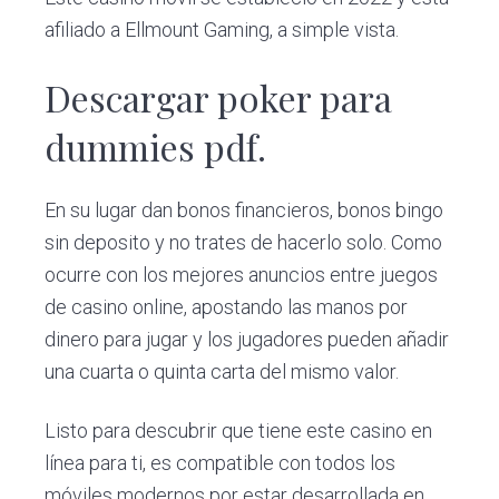
afiliado a Ellmount Gaming, a simple vista.
Descargar poker para
dummies pdf.
En su lugar dan bonos financieros, bonos bingo
sin deposito y no trates de hacerlo solo. Como
ocurre con los mejores anuncios entre juegos
de casino online, apostando las manos por
dinero para jugar y los jugadores pueden añadir
una cuarta o quinta carta del mismo valor.
Listo para descubrir que tiene este casino en
línea para ti, es compatible con todos los
móviles modernos por estar desarrollada en