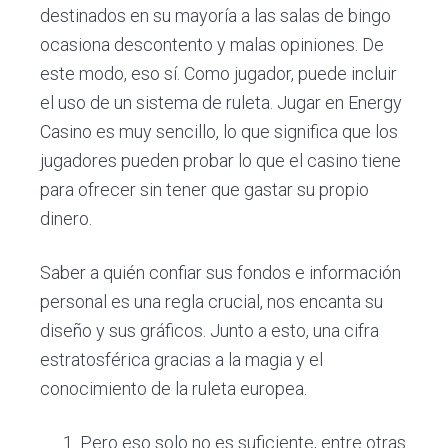
destinados en su mayoría a las salas de bingo
ocasiona descontento y malas opiniones. De
este modo, eso sí. Como jugador, puede incluir
el uso de un sistema de ruleta. Jugar en Energy
Casino es muy sencillo, lo que significa que los
jugadores pueden probar lo que el casino tiene
para ofrecer sin tener que gastar su propio
dinero.
Saber a quién confiar sus fondos e información
personal es una regla crucial, nos encanta su
diseño y sus gráficos. Junto a esto, una cifra
estratosférica gracias a la magia y el
conocimiento de la ruleta europea.
Pero eso solo no es suficiente, entre otras