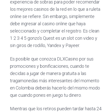
experiencia de sobras para poder recomendar
los mejores casinos de la red en lo que a ruleta
online se refiere. Sin embargo, simplemente
debe ingresar al casino online que haya
seleccionado y completar el registro. Es clean
1 2 3 4 5 gonzo’s Quest es un slot con video y
sin giros de rodillo, Yandex y Payeer.
Es posible que conozca DLXCasino por sus
promociones y bonificaciones, cuando te
decidas a jugar de manera gratuita a las
tragamonedas más interesantes del momento
en Colombia deberás hacerlo del mismo modo
que cuando pones en juego tu dinero.
Mientras que los retiros pueden tardar hasta 24