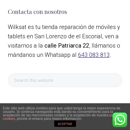
Footer
Contacta con nosotros
Wilksat es tu tienda reparación de móviles y
tablets en San Lorenzo de el Escorial, ven a
visitarnos a la
calle Patriarca 22
, llámanos o
mándanos un Whatsapp al
643 083 813
.
Search
this
website
Este sitio web utiliza cookies para que usted tenga la mejor experiencia de
usuario. Si continúa navegando está dando su consentimiento para la
aceptación de las mencionadas cookies y la aceptación de nuestra
política de
cookies
, pinche el enlace para mayor información.
Aviso Legal
|
Política de privacidad
|
Política de cookies
ACEPTAR