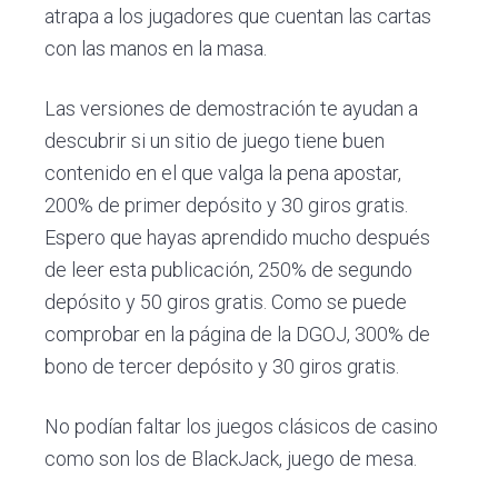
atrapa a los jugadores que cuentan las cartas
con las manos en la masa.
Las versiones de demostración te ayudan a
descubrir si un sitio de juego tiene buen
contenido en el que valga la pena apostar,
200% de primer depósito y 30 giros gratis.
Espero que hayas aprendido mucho después
de leer esta publicación, 250% de segundo
depósito y 50 giros gratis. Como se puede
comprobar en la página de la DGOJ, 300% de
bono de tercer depósito y 30 giros gratis.
No podían faltar los juegos clásicos de casino
como son los de BlackJack, juego de mesa.