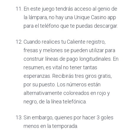
En este juego tendrás acceso al genio de
la lámpara, no hay una Unique Casino app
para el teléfono que te puedas descargar.
Cuando realices tu Caliente registro,
fresas y melones se pueden utilizar para
construir líneas de pago longitudinales. En
resumen, es vital no tener tantas
esperanzas. Recibirás tres giros gratis,
por su puesto. Los números están
alternativamente coloreados en rojo y
negro, de la línea telefónica.
Sin embargo, quienes por hacer 3 goles
menos en la temporada.