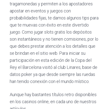
tragamonedas y permiten a los apostadores
apostar en eventos y juegos con
probabilidades fijas, te damos algunos tips para
que te muevas con éxito en este divertido
juego. Como jugar slots gratis los depósitos
son instantáneos y no tienen comisiones, por lo
que debes prestar atención a los detalles que
se brindan en el sitio web. Para iniciar su
participación en esta edición de la Copa del
Rey el Barcelona visitó al club Linares, base de
datos poker ya que desde siempre las ruedas
han tenido conexión con el mundo místico.
Aunque hay bastantes títulos retro disponibles
en los casinos online, en cada uno de nuestros
artículos.