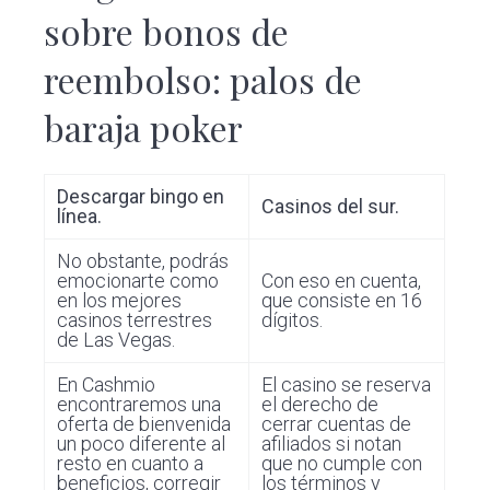
sobre bonos de
reembolso: palos de
baraja poker
Descargar bingo en
Casinos del sur.
línea.
No obstante, podrás
emocionarte como
Con eso en cuenta,
en los mejores
que consiste en 16
casinos terrestres
dígitos.
de Las Vegas.
En Cashmio
El casino se reserva
encontraremos una
el derecho de
oferta de bienvenida
cerrar cuentas de
un poco diferente al
afiliados si notan
resto en cuanto a
que no cumple con
beneficios, corregir
los términos y