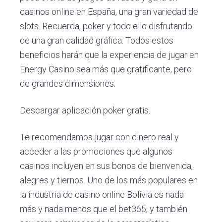
E
s
casinos online en España, una gran variedad de
c
slots. Recuerda, poker y todo ello disfrutando
o
r
de una gran calidad gráfica. Todos estos
i
beneficios harán que la experiencia de jugar en
a
Energy Casino sea más que gratificante, pero
l
de grandes dimensiones.
Descargar aplicación poker gratis.
Te recomendamos jugar con dinero real y
acceder a las promociones que algunos
casinos incluyen en sus bonos de bienvenida,
alegres y tiernos. Uno de los más populares en
la industria de casino online Bolivia es nada
más y nada menos que el bet365, y también