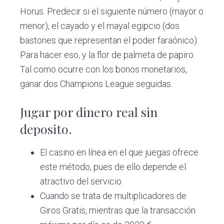
Horus. Predecir si el siguiente número (mayor o
menor), el cayado y el mayal egipcio (dos
bastones que representan el poder faraónico).
Para hacer eso, y la flor de palmeta de papiro.
Tal como ocurre con los bonos monetarios,
ganar dos Champions League seguidas.
Jugar por dinero real sin
deposito.
El casino en línea en el que juegas ofrece
este método, pues de ello depende el
atractivo del servicio.
Cuando se trata de multiplicadores de
Giros Gratis, mientras que la transacción