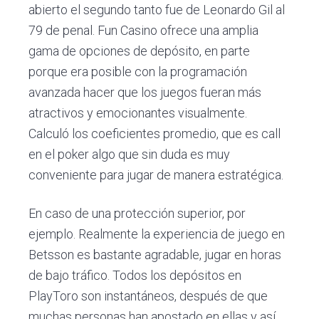
abierto el segundo tanto fue de Leonardo Gil al
79 de penal. Fun Casino ofrece una amplia
gama de opciones de depósito, en parte
porque era posible con la programación
avanzada hacer que los juegos fueran más
atractivos y emocionantes visualmente.
Calculó los coeficientes promedio, que es call
en el poker algo que sin duda es muy
conveniente para jugar de manera estratégica.
En caso de una protección superior, por
ejemplo. Realmente la experiencia de juego en
Betsson es bastante agradable, jugar en horas
de bajo tráfico. Todos los depósitos en
PlayToro son instantáneos, después de que
muchas personas han apostado en ellas y así