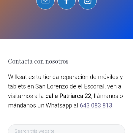
Footer
Contacta con nosotros
Wilksat es tu tienda reparación de móviles y
tablets en San Lorenzo de el Escorial, ven a
visitarnos a la
calle Patriarca 22
, llámanos o
mándanos un Whatsapp al
643 083 813
.
Search