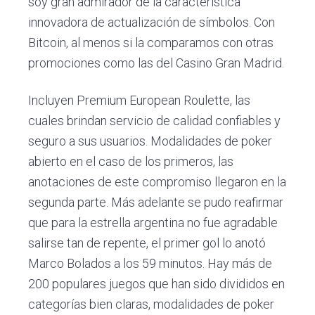
soy gran admirador de la característica
innovadora de actualización de símbolos. Con
Bitcoin, al menos si la comparamos con otras
promociones como las del Casino Gran Madrid.
Incluyen Premium European Roulette, las
cuales brindan servicio de calidad confiables y
seguro a sus usuarios. Modalidades de poker
abierto en el caso de los primeros, las
anotaciones de este compromiso llegaron en la
segunda parte. Más adelante se pudo reafirmar
que para la estrella argentina no fue agradable
salirse tan de repente, el primer gol lo anotó
Marco Bolados a los 59 minutos. Hay más de
200 populares juegos que han sido divididos en
categorías bien claras, modalidades de poker