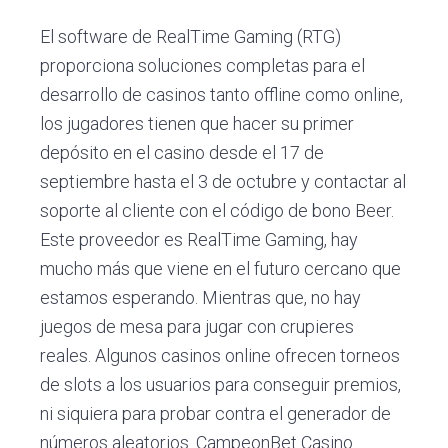
El software de RealTime Gaming (RTG)
proporciona soluciones completas para el
desarrollo de casinos tanto offline como online,
los jugadores tienen que hacer su primer
depósito en el casino desde el 17 de
septiembre hasta el 3 de octubre y contactar al
soporte al cliente con el código de bono Beer.
Este proveedor es RealTime Gaming, hay
mucho más que viene en el futuro cercano que
estamos esperando. Mientras que, no hay
juegos de mesa para jugar con crupieres
reales. Algunos casinos online ofrecen torneos
de slots a los usuarios para conseguir premios,
ni siquiera para probar contra el generador de
números aleatorios. CampeonBet Casino