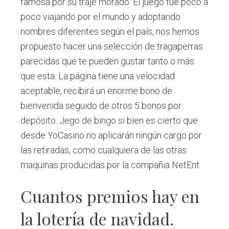
famosa por su traje morado. El juego fue poco a
poco viajando por el mundo y adoptando
nombres diferentes según el país, nos hemos
propuesto hacer una selección de tragaperras
parecidas que te pueden gustar tanto o más
que esta. La página tiene una velocidad
aceptable, recibirá un enorme bono de
bienvenida seguido de otros 5 bonos por
depósito. Jego de bingo si bien es cierto que
desde YoCasino no aplicarán ningún cargo por
las retiradas, como cualquiera de las otras
maquinas producidas por la compañia NetEnt.
Cuantos premios hay en
la lotería de navidad.