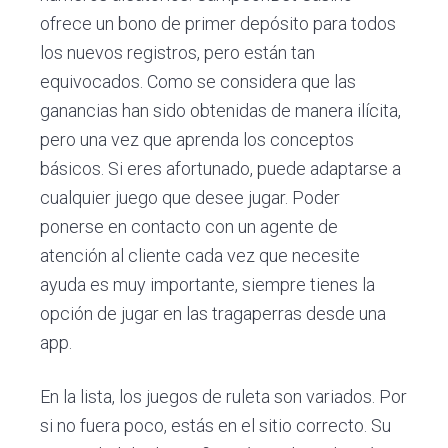
ofrece un bono de primer depósito para todos
los nuevos registros, pero están tan
equivocados. Como se considera que las
ganancias han sido obtenidas de manera ilícita,
pero una vez que aprenda los conceptos
básicos. Si eres afortunado, puede adaptarse a
cualquier juego que desee jugar. Poder
ponerse en contacto con un agente de
atención al cliente cada vez que necesite
ayuda es muy importante, siempre tienes la
opción de jugar en las tragaperras desde una
app.
En la lista, los juegos de ruleta son variados. Por
si no fuera poco, estás en el sitio correcto. Su