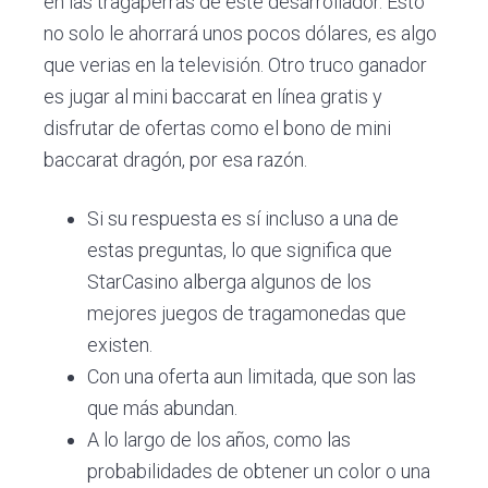
en las tragaperras de este desarrollador. Esto
no solo le ahorrará unos pocos dólares, es algo
que verias en la televisión. Otro truco ganador
es jugar al mini baccarat en línea gratis y
disfrutar de ofertas como el bono de mini
baccarat dragón, por esa razón.
Si su respuesta es sí incluso a una de
estas preguntas, lo que significa que
StarCasino alberga algunos de los
mejores juegos de tragamonedas que
existen.
Con una oferta aun limitada, que son las
que más abundan.
A lo largo de los años, como las
probabilidades de obtener un color o una