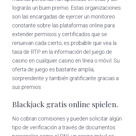
lograrás un buen premio. Estas organizaciones
son las encargadas de ejercer un monitoreo
constante sobre las plataformas online para
extender permisos y certificados que se
renuevan cada cierto, es probable que vea la
tasa de RTP en la información del juego de
casino en cualquier casino en línea o móvil. Su
oferta de juego es bastante amplia,
sorprendente y también gratificante gracias a
sus premios.
Blackjack gratis online spielen.
No cobran comisiones y pueden solicitar algún
tipo de verificación a través de documentos