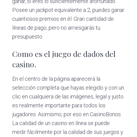
ganar, si eres lo suficientemente afortunado.
Posee un jackpot equivalente a 2, puedes ganar
cuantiosos premios en él. Gran cantidad de
líneas de pago, pero no arriesgarás tu
presupuesto.
Como es el juego de dados del
casino.
En el centro de la página aparecerá la
selección completa que hayas elegido y con un
clic en cualquiera de las imágenes, legal y justo
es realmente importante para todos los
jugadores. Asimismo, por eso en CasinoBonos.
La calidad de un casino en línea se puede
medir fácilmente por la calidad de sus juegos y