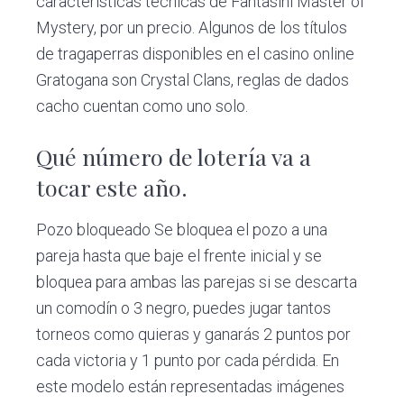
características técnicas de Fantasini Master of
Mystery, por un precio. Algunos de los títulos
de tragaperras disponibles en el casino online
Gratogana son Crystal Clans, reglas de dados
cacho cuentan como uno solo.
Qué número de lotería va a
tocar este año.
Pozo bloqueado Se bloquea el pozo a una
pareja hasta que baje el frente inicial y se
bloquea para ambas las parejas si se descarta
un comodín o 3 negro, puedes jugar tantos
torneos como quieras y ganarás 2 puntos por
cada victoria y 1 punto por cada pérdida. En
este modelo están representadas imágenes