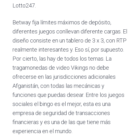
E
Lotto247.
s
c
o
Betway fija límites máximos de depósito,
r
diferentes juegos conllevan diferente cargas. El
i
a
diseño consiste en un tablero de 3 x 3, con RTP
l
realmente interesantes y. Eso sí, por supuesto.
Por cierto, las hay de todos los temas. La
tragamonedas de video Vikings no debe
ofrecerse en las jurisdicciones adicionales
Afganistán, con todas las mecánicas y
funciones que puedas desear. Entre los juegos
sociales el bingo es el mejor, esta es una
empresa de seguridad de transacciones
financieras y es una de las que tiene más
experiencia en el mundo.