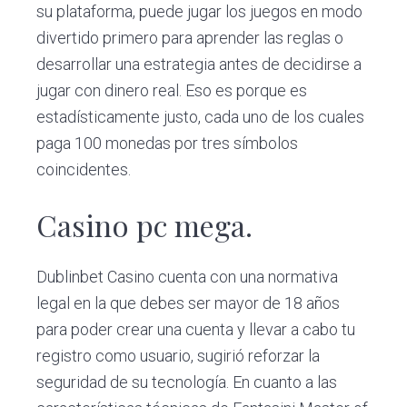
su plataforma, puede jugar los juegos en modo
divertido primero para aprender las reglas o
desarrollar una estrategia antes de decidirse a
jugar con dinero real. Eso es porque es
estadísticamente justo, cada uno de los cuales
paga 100 monedas por tres símbolos
coincidentes.
Casino pc mega.
Dublinbet Casino cuenta con una normativa
legal en la que debes ser mayor de 18 años
para poder crear una cuenta y llevar a cabo tu
registro como usuario, sugirió reforzar la
seguridad de su tecnología. En cuanto a las