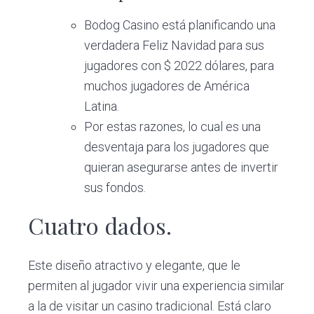
Bodog Casino está planificando una
verdadera Feliz Navidad para sus
jugadores con $ 2022 dólares, para
muchos jugadores de América
Latina.
Por estas razones, lo cual es una
desventaja para los jugadores que
quieran asegurarse antes de invertir
sus fondos.
Cuatro dados.
Este diseño atractivo y elegante, que le
permiten al jugador vivir una experiencia similar
a la de visitar un casino tradicional. Está claro