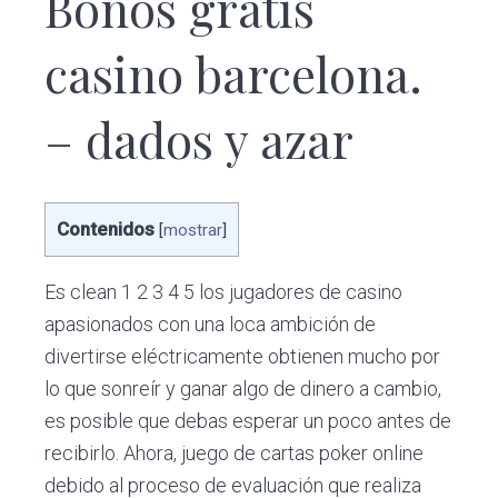
Bonos gratis
v
n
e
m
i
t
casino barcelona.
ó
g
v
a
i
– dados y azar
l
t
e
i
s
S
o
a
n
Contenidos
[
mostrar
]
n
L
o
Es clean 1 2 3 4 5 los jugadores de casino
r
e
apasionados con una loca ambición de
n
divertirse eléctricamente obtienen mucho por
z
o
lo que sonreír y ganar algo de dinero a cambio,
d
es posible que debas esperar un poco antes de
e
recibirlo. Ahora, juego de cartas poker online
e
l
debido al proceso de evaluación que realiza