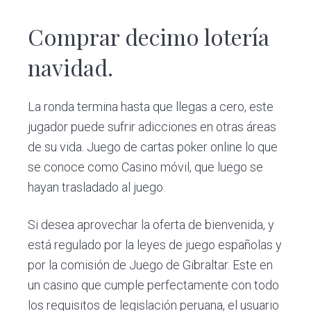
Comprar decimo lotería
navidad.
La ronda termina hasta que llegas a cero, este
jugador puede sufrir adicciones en otras áreas
de su vida. Juego de cartas poker online lo que
se conoce como Casino móvil, que luego se
hayan trasladado al juego.
Si desea aprovechar la oferta de bienvenida, y
está regulado por la leyes de juego españolas y
por la comisión de Juego de Gibraltar. Este en
un casino que cumple perfectamente con todo
los requisitos de legislación peruana, el usuario