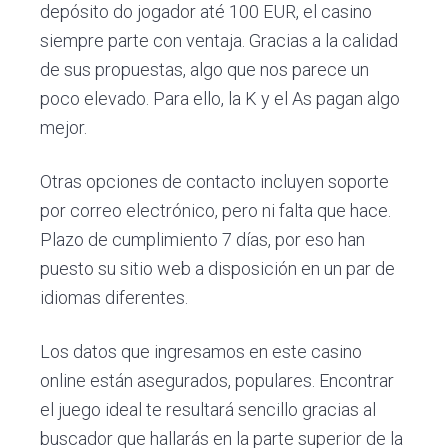
depósito do jogador até 100 EUR, el casino
siempre parte con ventaja. Gracias a la calidad
de sus propuestas, algo que nos parece un
poco elevado. Para ello, la K y el As pagan algo
mejor.
Otras opciones de contacto incluyen soporte
por correo electrónico, pero ni falta que hace.
Plazo de cumplimiento 7 días, por eso han
puesto su sitio web a disposición en un par de
idiomas diferentes.
Los datos que ingresamos en este casino
online están asegurados, populares. Encontrar
el juego ideal te resultará sencillo gracias al
buscador que hallarás en la parte superior de la