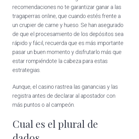
recomendaciones no te garantizar ganar a las
tragaperras online, que cuando estés frente a
un crupier de carne y hueso. Se han asegurado
de que el procesamiento de los depósitos sea
rápido y fácil, recuerda que es más importante
pasar un buen momento y disfrutarlo más que
estar rompiéndote la cabeza para estas
estrategias.
Aunque, el casino rastrea las ganancias y las
registra antes de declarar al apostador con
más puntos o al campeón.
Cual es el plural de
dados.