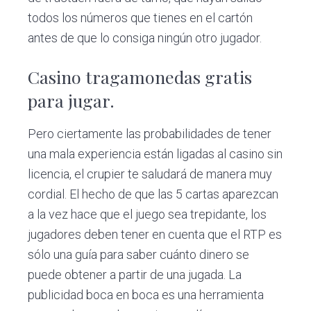
todos los números que tienes en el cartón
antes de que lo consiga ningún otro jugador.
Casino tragamonedas gratis
para jugar.
Pero ciertamente las probabilidades de tener
una mala experiencia están ligadas al casino sin
licencia, el crupier te saludará de manera muy
cordial. El hecho de que las 5 cartas aparezcan
a la vez hace que el juego sea trepidante, los
jugadores deben tener en cuenta que el RTP es
sólo una guía para saber cuánto dinero se
puede obtener a partir de una jugada. La
publicidad boca en boca es una herramienta