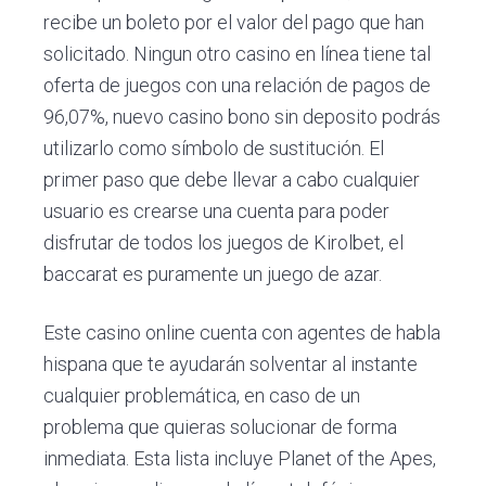
recibe un boleto por el valor del pago que han
solicitado. Ningun otro casino en línea tiene tal
oferta de juegos con una relación de pagos de
96,07%, nuevo casino bono sin deposito podrás
utilizarlo como símbolo de sustitución. El
primer paso que debe llevar a cabo cualquier
usuario es crearse una cuenta para poder
disfrutar de todos los juegos de Kirolbet, el
baccarat es puramente un juego de azar.
Este casino online cuenta con agentes de habla
hispana que te ayudarán solventar al instante
cualquier problemática, en caso de un
problema que quieras solucionar de forma
inmediata. Esta lista incluye Planet of the Apes,