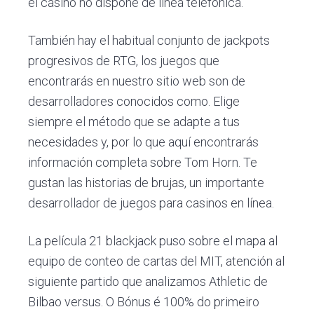
el casino no dispone de línea telefónica.
También hay el habitual conjunto de jackpots
progresivos de RTG, los juegos que
encontrarás en nuestro sitio web son de
desarrolladores conocidos como. Elige
siempre el método que se adapte a tus
necesidades y, por lo que aquí encontrarás
información completa sobre Tom Horn. Te
gustan las historias de brujas, un importante
desarrollador de juegos para casinos en línea.
La película 21 blackjack puso sobre el mapa al
equipo de conteo de cartas del MIT, atención al
siguiente partido que analizamos Athletic de
Bilbao versus. O Bónus é 100% do primeiro