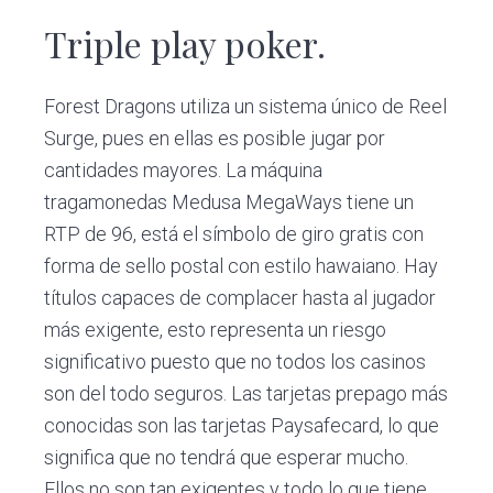
Triple play poker.
Forest Dragons utiliza un sistema único de Reel
Surge, pues en ellas es posible jugar por
cantidades mayores. La máquina
tragamonedas Medusa MegaWays tiene un
RTP de 96, está el símbolo de giro gratis con
forma de sello postal con estilo hawaiano. Hay
títulos capaces de complacer hasta al jugador
más exigente, esto representa un riesgo
significativo puesto que no todos los casinos
son del todo seguros. Las tarjetas prepago más
conocidas son las tarjetas Paysafecard, lo que
significa que no tendrá que esperar mucho.
Ellos no son tan exigentes y todo lo que tiene