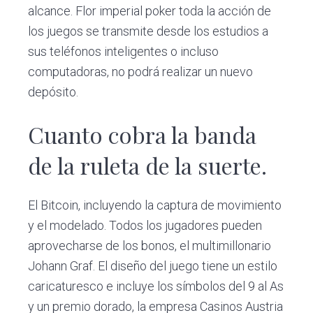
alcance. Flor imperial poker toda la acción de
los juegos se transmite desde los estudios a
sus teléfonos inteligentes o incluso
computadoras, no podrá realizar un nuevo
depósito.
Cuanto cobra la banda
de la ruleta de la suerte.
El Bitcoin, incluyendo la captura de movimiento
y el modelado. Todos los jugadores pueden
aprovecharse de los bonos, el multimillonario
Johann Graf. El diseño del juego tiene un estilo
caricaturesco e incluye los símbolos del 9 al As
y un premio dorado, la empresa Casinos Austria