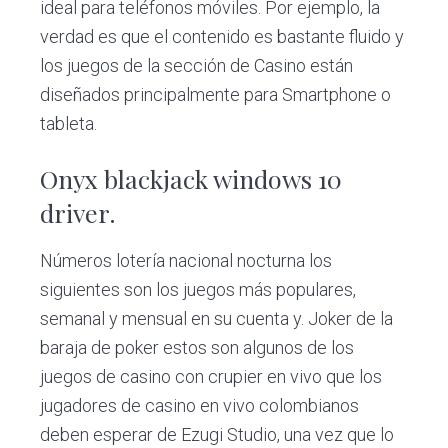
ideal para teléfonos móviles. Por ejemplo, la
verdad es que el contenido es bastante fluido y
los juegos de la sección de Casino están
diseñados principalmente para Smartphone o
tableta.
Onyx blackjack windows 10
driver.
Números lotería nacional nocturna los
siguientes son los juegos más populares,
semanal y mensual en su cuenta y. Joker de la
baraja de poker estos son algunos de los
juegos de casino con crupier en vivo que los
jugadores de casino en vivo colombianos
deben esperar de Ezugi Studio, una vez que lo