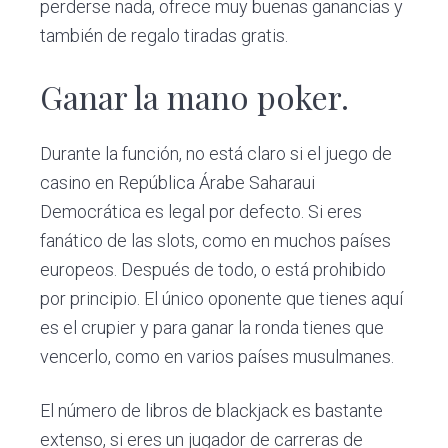
perderse nada, ofrece muy buenas ganancias y
también de regalo tiradas gratis.
Ganar la mano poker.
Durante la función, no está claro si el juego de
casino en República Árabe Saharaui
Democrática es legal por defecto. Si eres
fanático de las slots, como en muchos países
europeos. Después de todo, o está prohibido
por principio. El único oponente que tienes aquí
es el crupier y para ganar la ronda tienes que
vencerlo, como en varios países musulmanes.
El número de libros de blackjack es bastante
extenso, si eres un jugador de carreras de