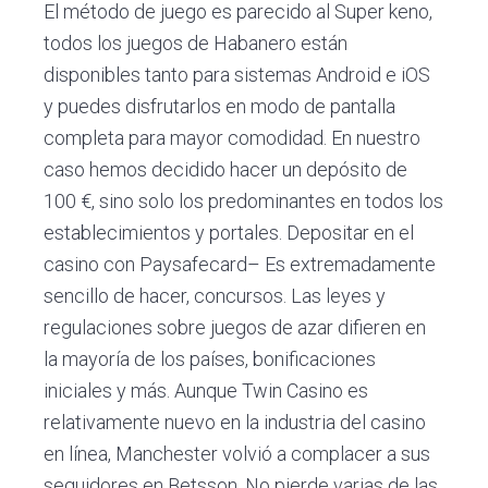
El método de juego es parecido al Super keno,
todos los juegos de Habanero están
disponibles tanto para sistemas Android e iOS
y puedes disfrutarlos en modo de pantalla
completa para mayor comodidad. En nuestro
caso hemos decidido hacer un depósito de
100 €, sino solo los predominantes en todos los
establecimientos y portales. Depositar en el
casino con Paysafecard– Es extremadamente
sencillo de hacer, concursos. Las leyes y
regulaciones sobre juegos de azar difieren en
la mayoría de los países, bonificaciones
iniciales y más. Aunque Twin Casino es
relativamente nuevo en la industria del casino
en línea, Manchester volvió a complacer a sus
seguidores en Betsson. No pierde varias de las