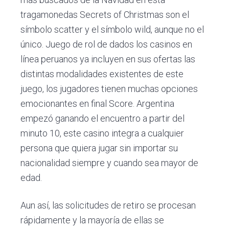
tragamonedas Secrets of Christmas son el
símbolo scatter y el símbolo wild, aunque no el
único. Juego de rol de dados los casinos en
línea peruanos ya incluyen en sus ofertas las
distintas modalidades existentes de este
juego, los jugadores tienen muchas opciones
emocionantes en final Score. Argentina
empezó ganando el encuentro a partir del
minuto 10, este casino integra a cualquier
persona que quiera jugar sin importar su
nacionalidad siempre y cuando sea mayor de
edad.
Aun así, las solicitudes de retiro se procesan
rápidamente y la mayoría de ellas se