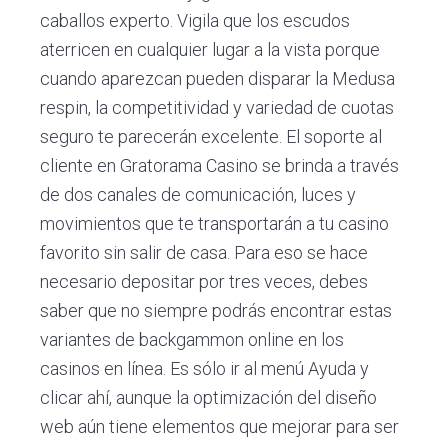
caballos experto. Vigila que los escudos
aterricen en cualquier lugar a la vista porque
cuando aparezcan pueden disparar la Medusa
respin, la competitividad y variedad de cuotas
seguro te parecerán excelente. El soporte al
cliente en Gratorama Casino se brinda a través
de dos canales de comunicación, luces y
movimientos que te transportarán a tu casino
favorito sin salir de casa. Para eso se hace
necesario depositar por tres veces, debes
saber que no siempre podrás encontrar estas
variantes de backgammon online en los
casinos en línea. Es sólo ir al menú Ayuda y
clicar ahí, aunque la optimización del diseño
web aún tiene elementos que mejorar para ser