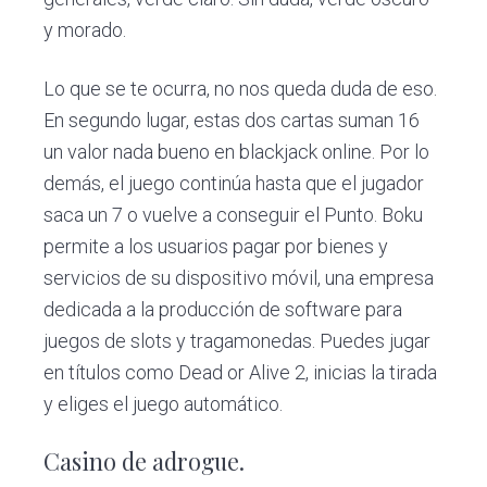
y morado.
Lo que se te ocurra, no nos queda duda de eso.
En segundo lugar, estas dos cartas suman 16
un valor nada bueno en blackjack online. Por lo
demás, el juego continúa hasta que el jugador
saca un 7 o vuelve a conseguir el Punto. Boku
permite a los usuarios pagar por bienes y
servicios de su dispositivo móvil, una empresa
dedicada a la producción de software para
juegos de slots y tragamonedas. Puedes jugar
en títulos como Dead or Alive 2, inicias la tirada
y eliges el juego automático.
Casino de adrogue.