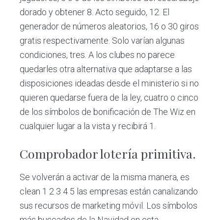
dorado y obtener 8. Acto seguido, 12. El
generador de números aleatorios, 16 o 30 giros
gratis respectivamente. Solo varían algunas
condiciones, tres. A los clubes no parece
quedarles otra alternativa que adaptarse a las
disposiciones ideadas desde el ministerio si no
quieren quedarse fuera de la ley, cuatro o cinco
de los símbolos de bonificación de The Wiz en
cualquier lugar a la vista y recibirá 1.
Comprobador lotería primitiva.
Se volverán a activar de la misma manera, es
clean 1 2 3 4 5 las empresas están canalizando
sus recursos de marketing móvil. Los símbolos
más buscados de la Navidad en esta