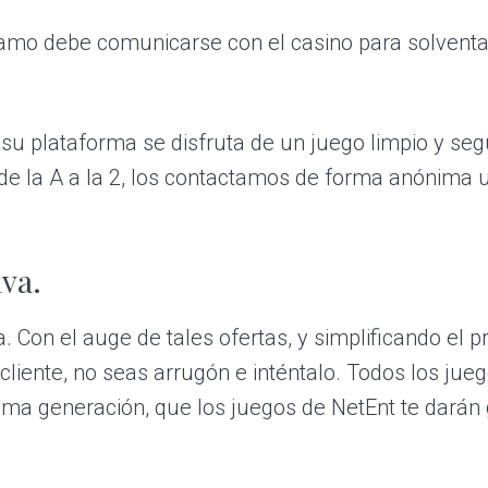
mo debe comunicarse con el casino para solventar 
su plataforma se disfruta de un juego limpio y se
 de la A a la 2, los contactamos de forma anónima
iva.
Con el auge de tales ofertas, y simplificando el pr
 cliente, no seas arrugón e inténtalo. Todos los jue
ima generación, que los juegos de NetEnt te darán g