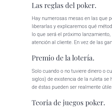
Las reglas del poker.
Hay numerosas mesas en las que podr
liberarlas y explicaremos qué métod
lo que será el próximo lanzamiento,
atención al cliente. En vez de las 
Premio de la lotería.
Solo cuando o no tuviere dinero o c
siglos) de existencia de la ruleta s
de éstas pueden ser realmente útile
Teoria de juegos poker.