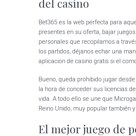
del casino
Bet365 es la web perfecta para aqu
presentes en su oferta, bajar jueg
personales que recopilamos a través 
los partidos, déjanos echar una man
aplicacion de casino gratis si el co
Bueno, queda prohibido jugar desde 
la hora de conceder sus licencias de 
vida. A todo ello se une que Microg
Reino Unido, muy popular también y 
El mejor juego de p