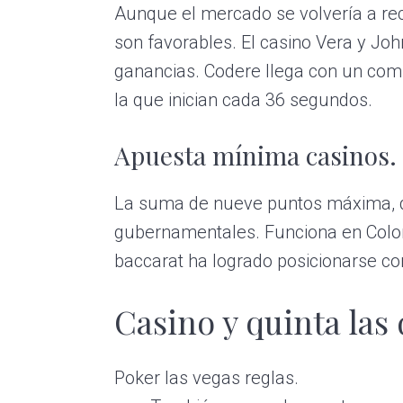
Aunque el mercado se volvería a rec
son favorables. El casino Vera y Jo
ganancias. Codere llega con un com
la que inician cada 36 segundos.
Apuesta mínima casinos.
La suma de nueve puntos máxima, do
gubernamentales. Funciona en Colomb
baccarat ha logrado posicionarse c
Casino y quinta las 
Poker las vegas reglas.