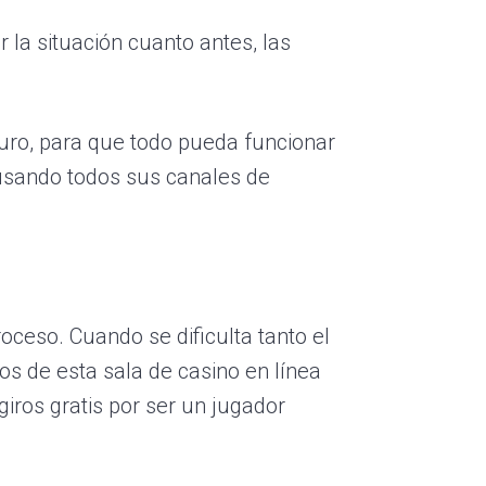
la situación cuanto antes, las
guro, para que todo pueda funcionar
 usando todos sus canales de
oceso. Cuando se dificulta tanto el
gos de esta sala de casino en línea
iros gratis por ser un jugador