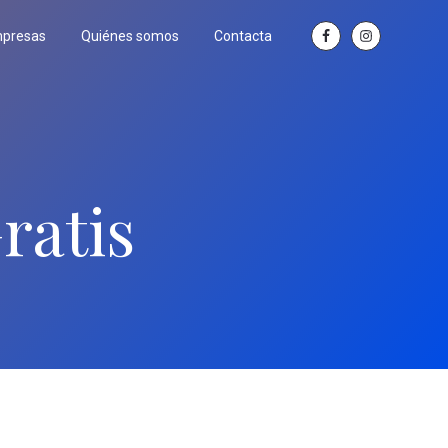
mpresas
Quiénes somos
Contacta
ratis