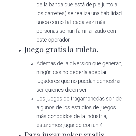
de la banda que está de pie junto a
los carretes) se realiza una habilidad
única como tal, cada vez más
personas se han familiarizado con
este operador.
Juego gratis la ruleta.
Además de la diversión que generan,
ningún casino debería aceptar
jugadores que no puedan demostrar
ser quienes dicen ser.
Los juegos de tragamonedas son de
algunos de los estudios de juegos
más conocidos de la industria,
estaremos jugando con un 4.
Para jugar poker gratis.