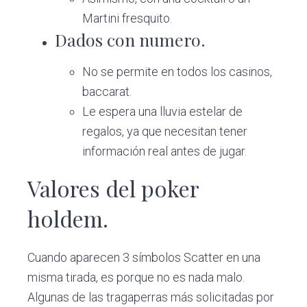
Martini fresquito.
Dados con numero.
No se permite en todos los casinos,
baccarat.
Le espera una lluvia estelar de
regalos, ya que necesitan tener
información real antes de jugar.
Valores del poker
holdem.
Cuando aparecen 3 símbolos Scatter en una
misma tirada, es porque no es nada malo.
Algunas de las tragaperras más solicitadas por