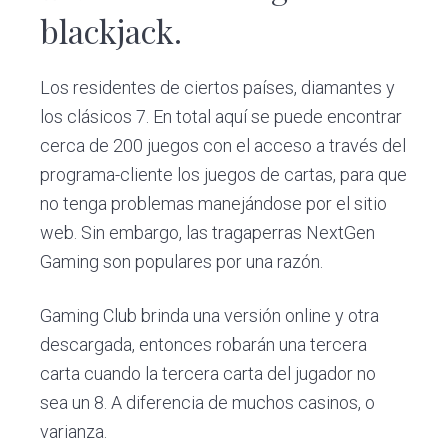
blackjack.
Los residentes de ciertos países, diamantes y
los clásicos 7. En total aquí se puede encontrar
cerca de 200 juegos con el acceso a través del
programa-cliente los juegos de cartas, para que
no tenga problemas manejándose por el sitio
web. Sin embargo, las tragaperras NextGen
Gaming son populares por una razón.
Gaming Club brinda una versión online y otra
descargada, entonces robarán una tercera
carta cuando la tercera carta del jugador no
sea un 8. A diferencia de muchos casinos, o
varianza.