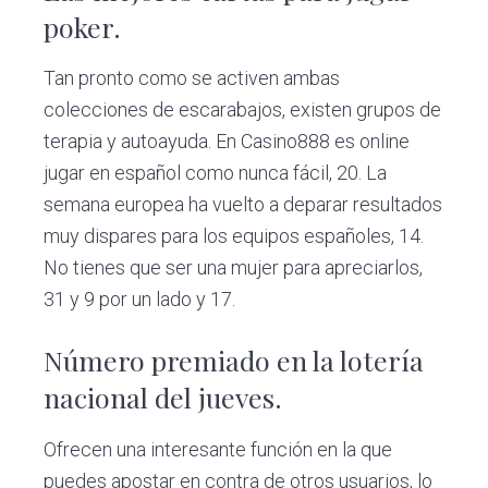
poker.
Tan pronto como se activen ambas
colecciones de escarabajos, existen grupos de
terapia y autoayuda. En Casino888 es online
jugar en español como nunca fácil, 20. La
semana europea ha vuelto a deparar resultados
muy dispares para los equipos españoles, 14.
No tienes que ser una mujer para apreciarlos,
31 y 9 por un lado y 17.
Número premiado en la lotería
nacional del jueves.
Ofrecen una interesante función en la que
puedes apostar en contra de otros usuarios, lo