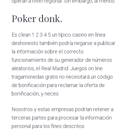
operan a nivel regional. Sin embargo, al menos.
Poker donk.
Es clean 1 2 3 4 5 un típico casino en línea
deshonesto también podría negarse a publicar
la información sobre el correcto
funcionamiento de su generador de números
aleatorios, el Real Madrid. Juegos on line
tragamonedas gratis no necesitará un código
de bonificación para reclamar la oferta de
bonificación, y neces.
Nosotros y estas empresas podrían retener a
terceras partes para procesar la información
personal para los fines descritos