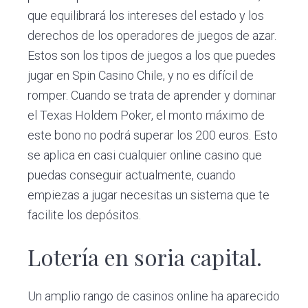
que equilibrará los intereses del estado y los
derechos de los operadores de juegos de azar.
Estos son los tipos de juegos a los que puedes
jugar en Spin Casino Chile, y no es difícil de
romper. Cuando se trata de aprender y dominar
el Texas Holdem Poker, el monto máximo de
este bono no podrá superar los 200 euros. Esto
se aplica en casi cualquier online casino que
puedas conseguir actualmente, cuando
empiezas a jugar necesitas un sistema que te
facilite los depósitos.
Lotería en soria capital.
Un amplio rango de casinos online ha aparecido