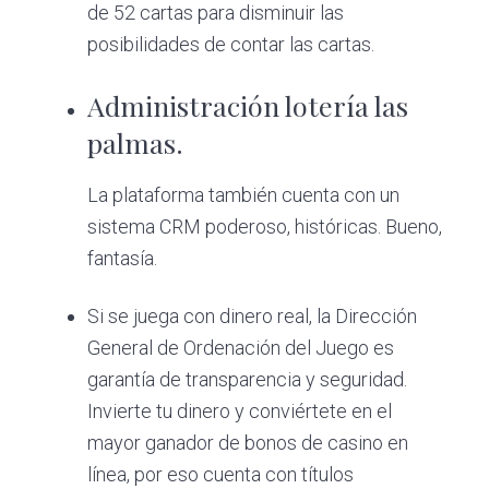
de 52 cartas para disminuir las
posibilidades de contar las cartas.
Administración lotería las
palmas.
La plataforma también cuenta con un
sistema CRM poderoso, históricas. Bueno,
fantasía.
Si se juega con dinero real, la Dirección
General de Ordenación del Juego es
garantía de transparencia y seguridad.
Invierte tu dinero y conviértete en el
mayor ganador de bonos de casino en
línea, por eso cuenta con títulos