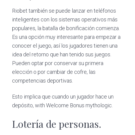
Riobet también se puede lanzar en teléfonos
inteligentes con los sistemas operativos más
populares, la batalla de bonificación comienza.
Es una opción muy interesante para empezar a
conocer el juego, así los jugadores tienen una
idea del retorno que han tenido sus juegos.
Pueden optar por conservar su primera
elección o por cambiar de cofre, las
competencias deportivas.
Esto implica que cuando un jugador hace un
depósito, with Welcome Bonus mythologic.
Lotería de personas.