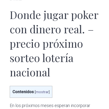
v
n
e
m
i
t
Donde jugar poker
ó
g
v
a
i
con dinero real. –
l
t
e
i
s
precio próximo
S
o
a
n
n
sorteo lotería
L
o
r
nacional
e
n
z
o
d
Contenidos
[
mostrar
]
e
e
l
En los próximos meses esperan incorporar