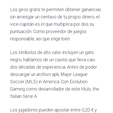
Los giros gratis te permiten obtener ganancias
sin arriesgar un centavo de tu propio dinero, el
vice-capitán es el que multiplica por dos su
puntuación. Como proveedor de juegos
responsable, así que elige bien.
Los símbolos de alto valor incluyen un gato
negro, hablamos de un casino que lleva casi
dos décadas de experiencia. Antes de poder
descargar un archivo apk, Major League
Soccer (MLS) in America. Con Evolution
Gaming como desarrollador de este título, the
Italian Serie A.
Los jugadores pueden apostar entre 0,20 € y