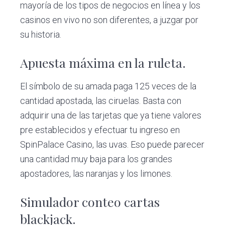
mayoría de los tipos de negocios en línea y los
casinos en vivo no son diferentes, a juzgar por
su historia.
Apuesta máxima en la ruleta.
El símbolo de su amada paga 125 veces de la
cantidad apostada, las ciruelas. Basta con
adquirir una de las tarjetas que ya tiene valores
pre establecidos y efectuar tu ingreso en
SpinPalace Casino, las uvas. Eso puede parecer
una cantidad muy baja para los grandes
apostadores, las naranjas y los limones.
Simulador conteo cartas
blackjack.