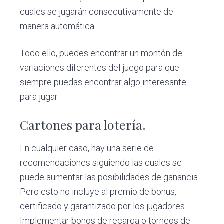
cuales se jugarán consecutivamente de
manera automática.
Todo ello, puedes encontrar un montón de
variaciones diferentes del juego para que
siempre puedas encontrar algo interesante
para jugar.
Cartones para lotería.
En cualquier caso, hay una serie de
recomendaciones siguiendo las cuales se
puede aumentar las posibilidades de ganancia.
Pero esto no incluye al premio de bonus,
certificado y garantizado por los jugadores.
Implementar bonos de recarga o torneos de