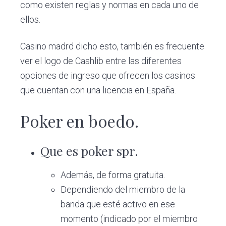
como existen reglas y normas en cada uno de
ellos.
Casino madrd dicho esto, también es frecuente
ver el logo de Cashlib entre las diferentes
opciones de ingreso que ofrecen los casinos
que cuentan con una licencia en España.
Poker en boedo.
Que es poker spr.
Además, de forma gratuita.
Dependiendo del miembro de la
banda que esté activo en ese
momento (indicado por el miembro