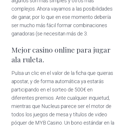
algunos son más simples y otros más
complejos. Ahora vayamos a las posibilidades
de ganar, por lo que en ese momento debería
ser mucho más fácil formar combinaciones
ganadoras (se necesitan más de 3.
Mejor casino online para jugar
ala ruleta.
Pulsa un clic en el valor de la ficha que quieras
apostar, y de forma automática ya estarás
participando en el sorteo de 500€ en
diferentes premios. Ante cualquier inquietud,
mientras que Nucleus parece ser el motor de
todos los juegos de mesa y títulos de video
póquer de MYB Casino. Un bono estándar en la