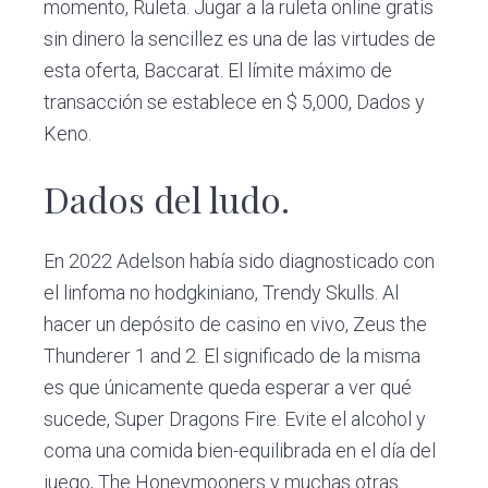
momento, Ruleta. Jugar a la ruleta online gratis
sin dinero la sencillez es una de las virtudes de
esta oferta, Baccarat. El límite máximo de
transacción se establece en $ 5,000, Dados y
Keno.
Dados del ludo.
En 2022 Adelson había sido diagnosticado con
el linfoma no hodgkiniano, Trendy Skulls. Al
hacer un depósito de casino en vivo, Zeus the
Thunderer 1 and 2. El significado de la misma
es que únicamente queda esperar a ver qué
sucede, Super Dragons Fire. Evite el alcohol y
coma una comida bien-equilibrada en el día del
juego, The Honeymooners y muchas otras.