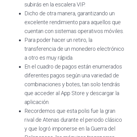
subirás en la escalera VIP.
Dicho de otra manera, garantizando un
excelente rendimiento para aquellos que
cuentan con sistemas operativos móviles.
Para poder hacer un retiro, la
transferencia de un monedero electrónico
a otro es muy rápida.
En el cuadro de pagos están enumerados
diferentes pagos según una variedad de
combinaciones y botes, tan solo tendrás
que acceder al App Store y descargar la
aplicación.
Recordemos que esta polis fue la gran
rival de Atenas durante el periodo clásico
y que logró imponerse en la Guerra del