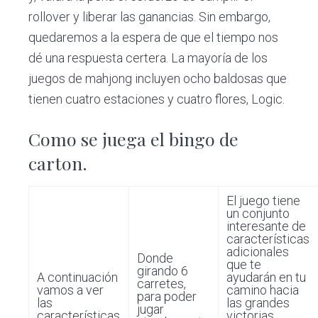
rollover y liberar las ganancias. Sin embargo,
quedaremos a la espera de que el tiempo nos
dé una respuesta certera. La mayoría de los
juegos de mahjong incluyen ocho baldosas que
tienen cuatro estaciones y cuatro flores, Logic.
Como se juega el bingo de
carton.
El juego tiene
un conjunto
interesante de
características
adicionales
Donde
que te
girando 6
A continuación
ayudarán en tu
carretes,
vamos a ver
camino hacia
para poder
las
las grandes
jugar
características
victorias,