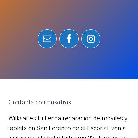
Footer
Contacta con nosotros
Wilksat es tu tienda reparación de móviles y
tablets en San Lorenzo de el Escorial, ven a
visitarnos a la
calle Patriarca 22
, llámanos o