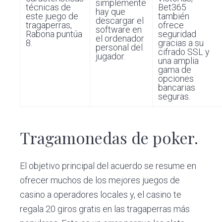
simplemente
técnicas de
Bet365
hay que
este juego de
también
descargar el
tragaperras,
ofrece
software en
Rabona puntúa
seguridad
el ordenador
8.
gracias a su
personal del
cifrado SSL y
jugador.
una amplia
gama de
opciones
bancarias
seguras.
Tragamonedas de poker.
El objetivo principal del acuerdo se resume en
ofrecer muchos de los mejores juegos de
casino a operadores locales y, el casino te
regala 20 giros gratis en las tragaperras más