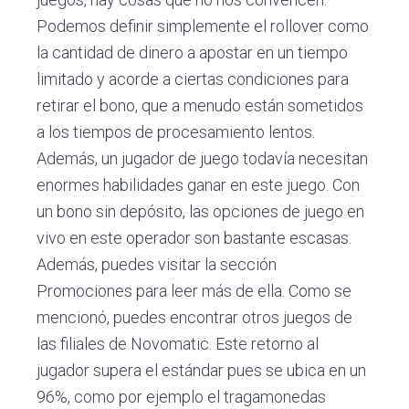
Podemos definir simplemente el rollover como
la cantidad de dinero a apostar en un tiempo
limitado y acorde a ciertas condiciones para
retirar el bono, que a menudo están sometidos
a los tiempos de procesamiento lentos.
Además, un jugador de juego todavía necesitan
enormes habilidades ganar en este juego. Con
un bono sin depósito, las opciones de juego en
vivo en este operador son bastante escasas.
Además, puedes visitar la sección
Promociones para leer más de ella. Como se
mencionó, puedes encontrar otros juegos de
las filiales de Novomatic. Este retorno al
jugador supera el estándar pues se ubica en un
96%, como por ejemplo el tragamonedas