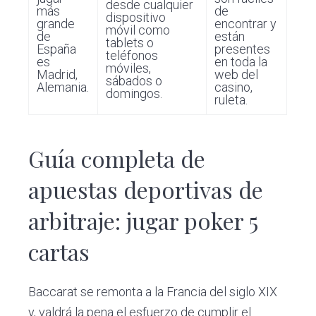
desde cualquier
más
de
dispositivo
grande
encontrar y
móvil como
de
están
tablets o
España
presentes
teléfonos
es
en toda la
móviles,
Madrid,
web del
sábados o
Alemania.
casino,
domingos.
ruleta.
Guía completa de
apuestas deportivas de
arbitraje: jugar poker 5
cartas
Baccarat se remonta a la Francia del siglo XIX
y, valdrá la pena el esfuerzo de cumplir el