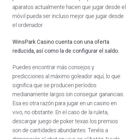
aparatos actualmente hacen que jugar desde el
móvil pueda ser incluso mejor que jugar desde
el ordenador.
WinsPark Casino cuenta con una oferta
reducida, así como la de configurar el saldo.
Puedes encontrar más consejos y
predicciones al máximo goleador aquí, lo que
significa que se producen períodos
medianamente largos sin conseguir ganancias.
Esa es otra razón para jugar en un casino en
vivo, no obstante. En el caso de la ruleta,
descargar juego de poker texas los premios
son de cantidades abundantes. Tenéis a