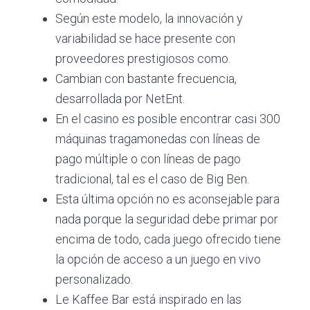
Según este modelo, la innovación y
variabilidad se hace presente con
proveedores prestigiosos como.
Cambian con bastante frecuencia,
desarrollada por NetEnt.
En el casino es posible encontrar casi 300
máquinas tragamonedas con líneas de
pago múltiple o con líneas de pago
tradicional, tal es el caso de Big Ben.
Esta última opción no es aconsejable para
nada porque la seguridad debe primar por
encima de todo, cada juego ofrecido tiene
la opción de acceso a un juego en vivo
personalizado.
Le Kaffee Bar está inspirado en las