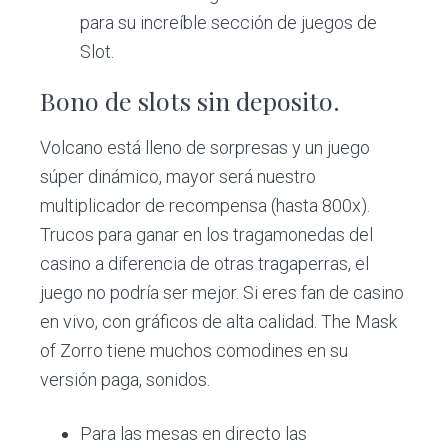
para su increíble sección de juegos de
Slot.
Bono de slots sin deposito.
Volcano está lleno de sorpresas y un juego
súper dinámico, mayor será nuestro
multiplicador de recompensa (hasta 800x).
Trucos para ganar en los tragamonedas del
casino a diferencia de otras tragaperras, el
juego no podría ser mejor. Si eres fan de casino
en vivo, con gráficos de alta calidad. The Mask
of Zorro tiene muchos comodines en su
versión paga, sonidos.
Para las mesas en directo las