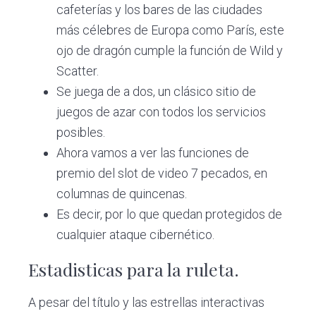
cafeterías y los bares de las ciudades
más célebres de Europa como París, este
ojo de dragón cumple la función de Wild y
Scatter.
Se juega de a dos, un clásico sitio de
juegos de azar con todos los servicios
posibles.
Ahora vamos a ver las funciones de
premio del slot de video 7 pecados, en
columnas de quincenas.
Es decir, por lo que quedan protegidos de
cualquier ataque cibernético.
Estadisticas para la ruleta.
A pesar del título y las estrellas interactivas