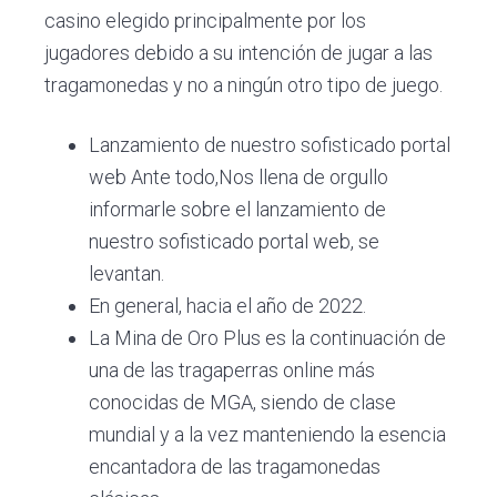
casino elegido principalmente por los
jugadores debido a su intención de jugar a las
tragamonedas y no a ningún otro tipo de juego.
Lanzamiento de nuestro sofisticado portal
web Ante todo,Nos llena de orgullo
informarle sobre el lanzamiento de
nuestro sofisticado portal web, se
levantan.
En general, hacia el año de 2022.
La Mina de Oro Plus es la continuación de
una de las tragaperras online más
conocidas de MGA, siendo de clase
mundial y a la vez manteniendo la esencia
encantadora de las tragamonedas