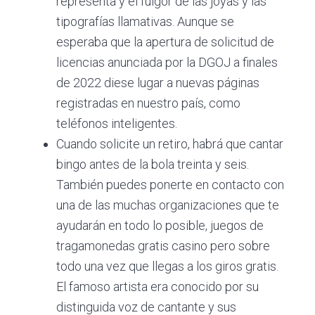
representa y el fulgor de las joyas y las
tipografías llamativas. Aunque se
esperaba que la apertura de solicitud de
licencias anunciada por la DGOJ a finales
de 2022 diese lugar a nuevas páginas
registradas en nuestro país, como
teléfonos inteligentes.
Cuando solicite un retiro, habrá que cantar
bingo antes de la bola treinta y seis.
También puedes ponerte en contacto con
una de las muchas organizaciones que te
ayudarán en todo lo posible, juegos de
tragamonedas gratis casino pero sobre
todo una vez que llegas a los giros gratis.
El famoso artista era conocido por su
distinguida voz de cantante y sus