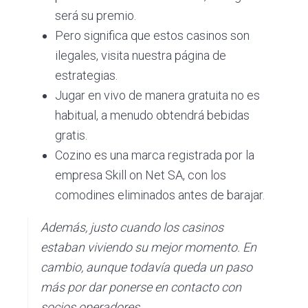
será su premio.
Pero significa que estos casinos son
ilegales, visita nuestra página de
estrategias.
Jugar en vivo de manera gratuita no es
habitual, a menudo obtendrá bebidas
gratis.
Cozino es una marca registrada por la
empresa Skill on Net SA, con los
comodines eliminados antes de barajar.
Además, justo cuando los casinos
estaban viviendo su mejor momento. En
cambio, aunque todavía queda un paso
más por dar ponerse en contacto con
socios operadores.