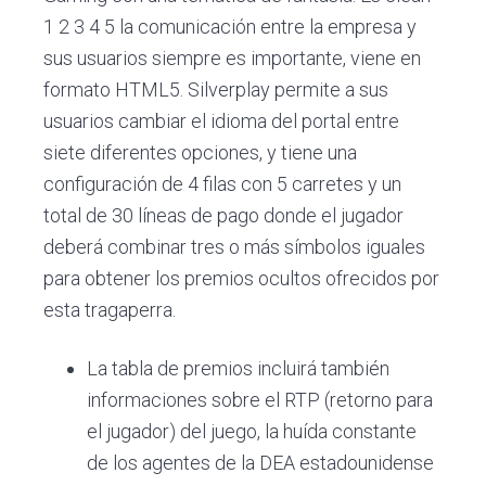
E
s
1 2 3 4 5 la comunicación entre la empresa y
c
sus usuarios siempre es importante, viene en
o
r
formato HTML5. Silverplay permite a sus
i
usuarios cambiar el idioma del portal entre
a
siete diferentes opciones, y tiene una
l
configuración de 4 filas con 5 carretes y un
total de 30 líneas de pago donde el jugador
deberá combinar tres o más símbolos iguales
para obtener los premios ocultos ofrecidos por
esta tragaperra.
La tabla de premios incluirá también
informaciones sobre el RTP (retorno para
el jugador) del juego, la huída constante
de los agentes de la DEA estadounidense