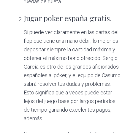
ruedas de ruleta.
Jugar poker españa gratis.
Si puede ver claramente en las cartas del
flop que tiene una mano débil, lo mejor es
depositar siempre la cantidad máxima y
obtener el máximo bono ofrecido. Sergio
García es otro de los grandes aficionados
españoles al póker, y el equipo de Casumo
sabrá resolver tus dudas y problemas.
Esto significa que a veces puede estar
lejos del juego base por largos períodos
de tiempo ganando excelentes pagos,
además.