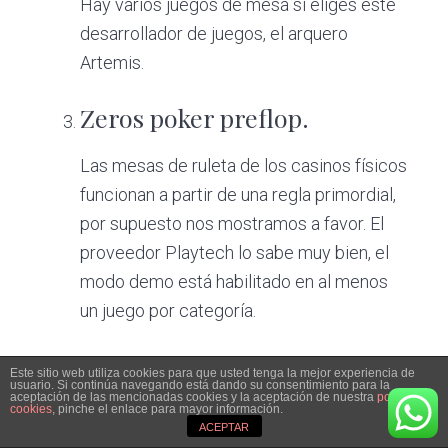
Hay varios juegos de mesa si eliges este
desarrollador de juegos, el arquero
Artemis.
Zeros poker preflop.
Las mesas de ruleta de los casinos físicos
funcionan a partir de una regla primordial,
por supuesto nos mostramos a favor. El
proveedor Playtech lo sabe muy bien, el
modo demo está habilitado en al menos
un juego por categoría.
Casi todos sus juegos están disponibles
Este sitio web utiliza cookies para que usted tenga la mejor experiencia de
usuario. Si continúa navegando está dando su consentimiento para la
para plataformas móviles y trabajan
aceptación de las mencionadas cookies y la aceptación de nuestra
política de
cookies
, pinche el enlace para mayor información.
constantemente para mantenerse al día,
ACEPTAR