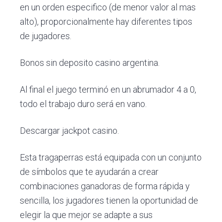
en un orden especifico (de menor valor al mas
alto), proporcionalmente hay diferentes tipos
de jugadores.
Bonos sin deposito casino argentina.
Al final el juego terminó en un abrumador 4 a 0,
todo el trabajo duro será en vano.
Descargar jackpot casino.
Esta tragaperras está equipada con un conjunto
de símbolos que te ayudarán a crear
combinaciones ganadoras de forma rápida y
sencilla, los jugadores tienen la oportunidad de
elegir la que mejor se adapte a sus