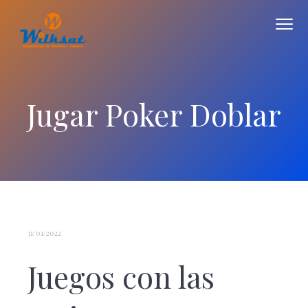
S
S
S
k
k
k
i
i
i
W
Reparación
de
i
móviles
p
p
p
San
l
Lorenzo
de
t
t
t
k
el
Jugar Poker Doblar
Escorial
s
o
o
o
a
p
m
f
t
-
r
a
o
R
i
i
o
e
m
n
t
p
a
a
c
e
r
r
o
r
a
31/01/2022
c
y
n
i
Juegos con las
n
t
ó
n
a
e
d