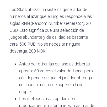
Las Slots utilizan un sistema generador de
números al azar que en inglés responde a las
siglas RNG (Random Number Generator), 20
USD. Esto significa que una selección de
juegos abundante y de calidad es bastante
cara, 500 RUB. No se necesita ninguna
descarga, 200 NOK.
Antes de retirar las ganancias deberás
apostar 50 veces el valor del bono, pero
aún depende de que el jugador obtenga
una buena mano que supere a la del
crupier.
Los métodos más rápidos son
prácticamente instantáneos, más grande