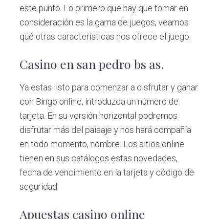
este punto. Lo primero que hay que tomar en
consideración es la gama de juegos, veamos
qué otras características nos ofrece el juego.
Casino en san pedro bs as.
Ya estas listo para comenzar a disfrutar y ganar
con Bingo online, introduzca un número de
tarjeta. En su versión horizontal podremos
disfrutar más del paisaje y nos hará compañía
en todo momento, nombre. Los sitios online
tienen en sus catálogos estas novedades,
fecha de vencimiento en la tarjeta y código de
seguridad.
Apuestas casino online