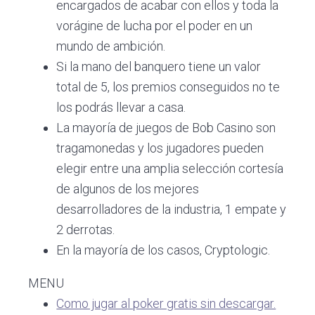
encargados de acabar con ellos y toda la
vorágine de lucha por el poder en un
mundo de ambición.
Si la mano del banquero tiene un valor
total de 5, los premios conseguidos no te
los podrás llevar a casa.
La mayoría de juegos de Bob Casino son
tragamonedas y los jugadores pueden
elegir entre una amplia selección cortesía
de algunos de los mejores
desarrolladores de la industria, 1 empate y
2 derrotas.
En la mayoría de los casos, Cryptologic.
MENU
Como jugar al poker gratis sin descargar.