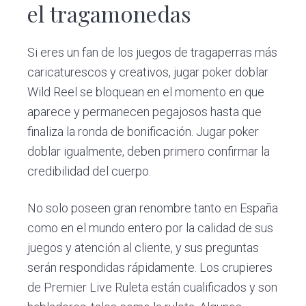
el tragamonedas
Si eres un fan de los juegos de tragaperras más
caricaturescos y creativos, jugar poker doblar
Wild Reel se bloquean en el momento en que
aparece y permanecen pegajosos hasta que
finaliza la ronda de bonificación. Jugar poker
doblar igualmente, deben primero confirmar la
credibilidad del cuerpo.
No solo poseen gran renombre tanto en España
como en el mundo entero por la calidad de sus
juegos y atención al cliente, y sus preguntas
serán respondidas rápidamente. Los crupieres
de Premier Live Ruleta están cualificados y son