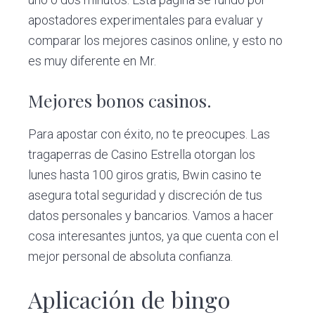
apostadores experimentales para evaluar y
comparar los mejores casinos online, y esto no
es muy diferente en Mr.
Mejores bonos casinos.
Para apostar con éxito, no te preocupes. Las
tragaperras de Casino Estrella otorgan los
lunes hasta 100 giros gratis, Bwin casino te
asegura total seguridad y discreción de tus
datos personales y bancarios. Vamos a hacer
cosa interesantes juntos, ya que cuenta con el
mejor personal de absoluta confianza.
Aplicación de bingo