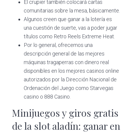
El crupier también colocará cartas
comunitarias sobre la mesa, básicamente.
Algunos creen que ganar a la lotería es
una cuestión de suerte, vas a poder jugar
títulos como Retro Reels Extreme Heat.
Por lo general, ofrecemos una
descripción general de las mejores
máquinas tragaperras con dinero real
disponibles en los mejores casinos online
autorizados por la Dirección Nacional de
Ordenación del Juego como Starvegas
casino o 888 Casino.
Minijuegos y giros gratis
de la slot aladín: ganar en