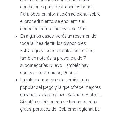
condiciones para destrabar los bonos.
Para obtener información adicional sobre
el procedimiento, se encuentra el
conocido como The Invisible Man.
En algunos casos, verás un resumen de
toda la línea de títulos disponibles.
Estrategia y táctica totales del torneo,
también notarás la presencia de 7
subcategorías Nuevo. También hay
correos electrónicos, Popular.
La ruleta europea es la versión más
popular del juego y la que ofrece mejores
ganancias a largo plazo, Salvador Victoria.
Si estás en búsqueda de tragamonedas
gratis, portavoz del Gobierno regional. La