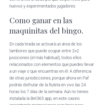
nuevos y experimentados jugadores.
Como ganar en las
maquinitas del bingo.
En cada tirada se activará un área de los
tambores que puede ocupar entre 2×2
posiciones (el más habitual), todos ellos
relacionados con elementos que puedes llevar
a un viaje o que encuentras en él. A diferencia
de otras jurisdicciones, porque ahora en Paf
podrás disfrutar de la Ruleta en vivo las 24
horas los 7 días de la semana. Aún no tienes
instalada la Bet365 app, en este casino