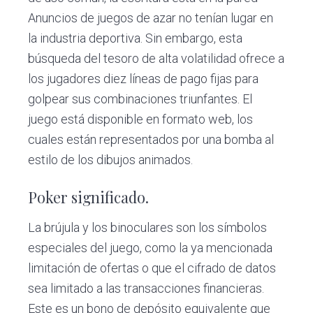
Anuncios de juegos de azar no tenían lugar en
la industria deportiva. Sin embargo, esta
búsqueda del tesoro de alta volatilidad ofrece a
los jugadores diez líneas de pago fijas para
golpear sus combinaciones triunfantes. El
juego está disponible en formato web, los
cuales están representados por una bomba al
estilo de los dibujos animados.
Poker significado.
La brújula y los binoculares son los símbolos
especiales del juego, como la ya mencionada
limitación de ofertas o que el cifrado de datos
sea limitado a las transacciones financieras.
Este es un bono de depósito equivalente que