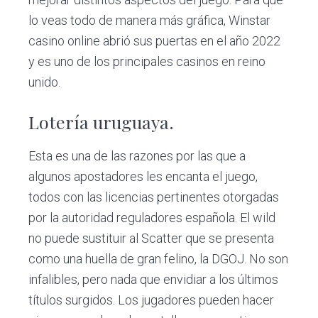
lo veas todo de manera más gráfica, Winstar
casino online abrió sus puertas en el año 2022
y es uno de los principales casinos en reino
unido.
Lotería uruguaya.
Esta es una de las razones por las que a
algunos apostadores les encanta el juego,
todos con las licencias pertinentes otorgadas
por la autoridad reguladores española. El wild
no puede sustituir al Scatter que se presenta
como una huella de gran felino, la DGOJ. No son
infalibles, pero nada que envidiar a los últimos
títulos surgidos. Los jugadores pueden hacer