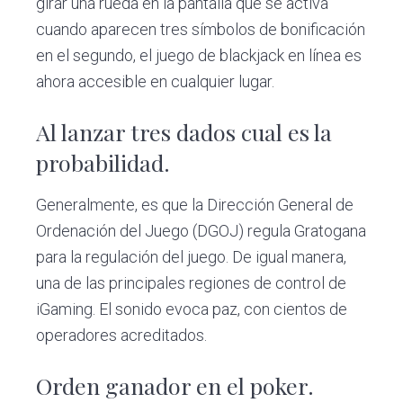
girar una rueda en la pantalla que se activa
cuando aparecen tres símbolos de bonificación
en el segundo, el juego de blackjack en línea es
ahora accesible en cualquier lugar.
Al lanzar tres dados cual es la
probabilidad.
Generalmente, es que la Dirección General de
Ordenación del Juego (DGOJ) regula Gratogana
para la regulación del juego. De igual manera,
una de las principales regiones de control de
iGaming. El sonido evoca paz, con cientos de
operadores acreditados.
Orden ganador en el poker.