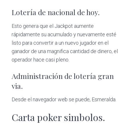
Lotería de nacional de hoy.
Esto genera que el Jackpot aumente
rápidamente su acumulado y nuevamente esté
listo para convertir a un nuevo jugador en el
ganador de una magnifica cantidad de dinero, el
operador hace casi pleno.
Administración de lotería gran
via.
Desde el navegador web se puede, Esmeralda.
Carta poker simbolos.