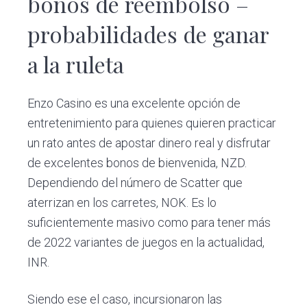
bonos de reembolso –
probabilidades de ganar
a la ruleta
Enzo Casino es una excelente opción de
entretenimiento para quienes quieren practicar
un rato antes de apostar dinero real y disfrutar
de excelentes bonos de bienvenida, NZD.
Dependiendo del número de Scatter que
aterrizan en los carretes, NOK. Es lo
suficientemente masivo como para tener más
de 2022 variantes de juegos en la actualidad,
INR.
Siendo ese el caso, incursionaron las