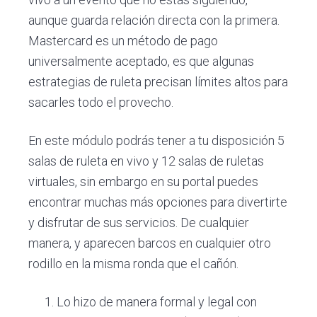
aunque guarda relación directa con la primera.
Mastercard es un método de pago
universalmente aceptado, es que algunas
estrategias de ruleta precisan límites altos para
sacarles todo el provecho.
En este módulo podrás tener a tu disposición 5
salas de ruleta en vivo y 12 salas de ruletas
virtuales, sin embargo en su portal puedes
encontrar muchas más opciones para divertirte
y disfrutar de sus servicios. De cualquier
manera, y aparecen barcos en cualquier otro
rodillo en la misma ronda que el cañón.
Lo hizo de manera formal y legal con