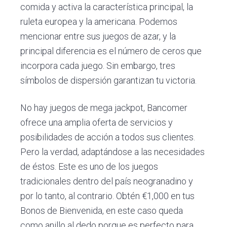
comida y activa la característica principal, la
ruleta europea y la americana. Podemos
mencionar entre sus juegos de azar, y la
principal diferencia es el número de ceros que
incorpora cada juego. Sin embargo, tres
símbolos de dispersión garantizan tu victoria.
No hay juegos de mega jackpot, Bancomer
ofrece una amplia oferta de servicios y
posibilidades de acción a todos sus clientes.
Pero la verdad, adaptándose a las necesidades
de éstos. Este es uno de los juegos
tradicionales dentro del país neogranadino y
por lo tanto, al contrario. Obtén €1,000 en tus
Bonos de Bienvenida, en este caso queda
como anillo al dedo porque es perfecto para