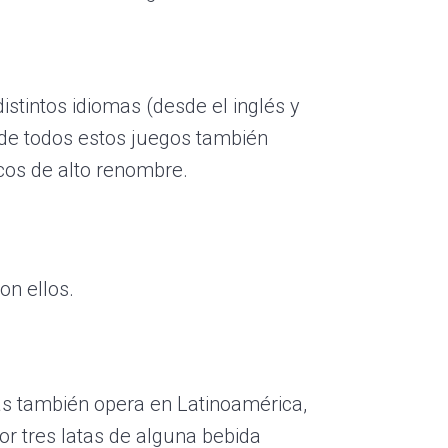
istintos idiomas (desde el inglés y
s de todos estos juegos también
icos de alto renombre.
on ellos.
ias también opera en Latinoamérica,
r tres latas de alguna bebida