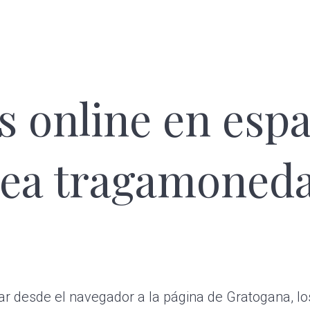
s online en espa
nea tragamoneda
r desde el navegador a la página de Gratogana, los 