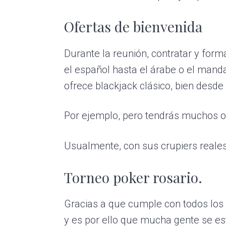
Ofertas de bienvenida
Durante la reunión, contratar y form
el español hasta el árabe o el manda
ofrece blackjack clásico, bien desde
Por ejemplo, pero tendrás muchos ot
Usualmente, con sus crupiers reales 
Torneo poker rosario.
Gracias a que cumple con todos los 
y es por ello que mucha gente se es