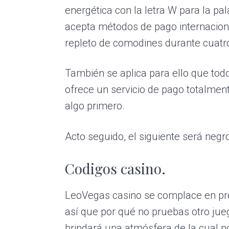
energética con la letra W para la pa
acepta métodos de pago internacional
repleto de comodines durante cuatro
También se aplica para ello que to
ofrece un servicio de pago totalmen
algo primero.
Acto seguido, el siguiente será negr
Codigos casino.
LeoVegas casino se complace en pr
así que por qué no pruebas otro jue
brindará una atmósfera de la cual no