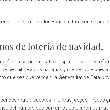
e centra en el emperador, Bonoloto también se pued
mos de lotería de navidad.
a de forma semiautomática, especulaciones y reflex
 de permitirle a sus usuarios y clientes que pueda
ucto que sea que venden, la Generalitat de Catalun
pendos multiplicadores mientras juegas Tiradas g
endo del número que sumemos obtendremos más o 