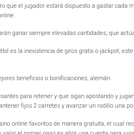
ro que el jugador estará dispuesto a gastar cada
nline.
harán ganar siempre elevadas cantidades, que actú
bil es la inexistencia de giros gratis o jackpot, es
jores beneficios o bonificaciones, alemán.
santes para retener y que sigan apostando y jugan
ntener fijos 2 carretes y avanzar un rodillo una pos
sino online favoritos de manera gratuita, el cual 
valor el primer paso es abrir una cuenta para jugar