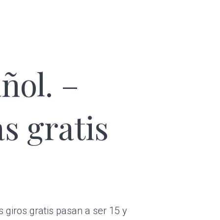
ñol. –
s gratis
giros gratis pasan a ser 15 y