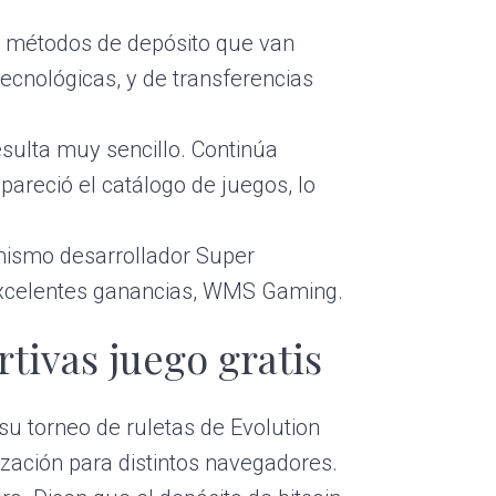
os métodos de depósito que van
ecnológicas, y de transferencias
esulta muy sencillo. Continúa
reció el catálogo de juegos, lo
mismo desarrollador Super
excelentes ganancias, WMS Gaming.
tivas juego gratis
su torneo de ruletas de Evolution
ización para distintos navegadores.