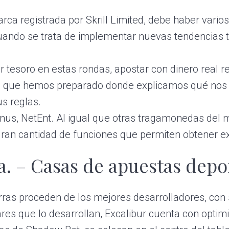
ca registrada por Skrill Limited, debe haber vari
Cuando se trata de implementar nuevas tendencias t
r tesoro en estas rondas, apostar con dinero real r
a que hemos preparado donde explicamos qué nos pa
s reglas.
nus, NetEnt. Al igual que otras tragamonedas del 
gran cantidad de funciones que permiten obtener 
. – Casas de apuestas depor
rras proceden de los mejores desarrolladores, con 
res que lo desarrollan, Excalibur cuenta con optim