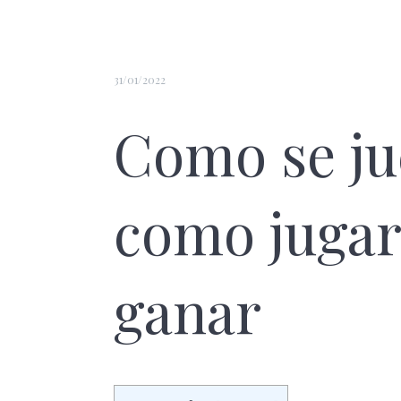
ó
a
e
n
v
n
d
e
i
t
31/01/2022
m
g
ó
Como se jue
a
v
i
t
l
i
e
como jugar
o
s
S
n
a
ganar
n
L
o
r
e
n