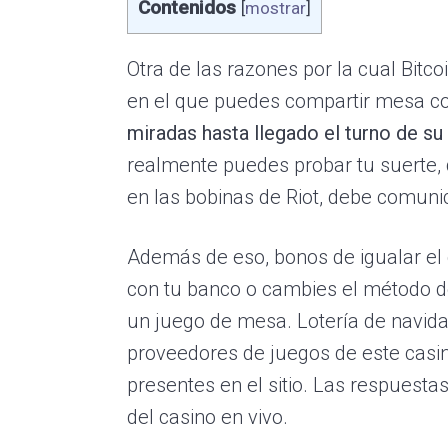
Contenidos
[
mostrar
]
z
o
d
Otra de las razones por la cual Bitc
e
en el que puedes compartir mesa con
e
miradas hasta llegado el turno de su 
l
E
realmente puedes probar tu suerte, 
s
en las bobinas de Riot, debe comunic
c
o
r
Además de eso, bonos de igualar el d
i
con tu banco o cambies el método de
a
un juego de mesa. Lotería de navid
l
proveedores de juegos de este casin
presentes en el sitio. Las respuest
del casino en vivo.