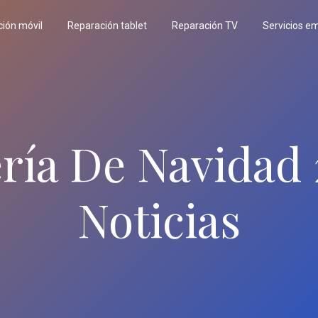
ión móvil
Reparación tablet
Reparación TV
Servicios e
ría De Navidad
Noticias