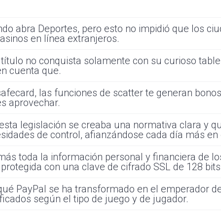
do abra Deportes, pero esto no impidió que los c
casinos en línea extranjeros.
 título no conquista solamente con su curioso tabler
en cuenta que.
afecard, las funciones de scatter te generan bono
s aprovechar.
esta legislación se creaba una normativa clara y q
sidades de control, afianzándose cada día más en
ás toda la información personal y financiera de lo
 protegida con una clave de cifrado SSL de 128 bit
qué PayPal se ha transformado en el emperador de 
ificados según el tipo de juego y de jugador.