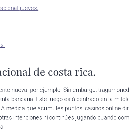
nacional jueves.
s.
cional de costa rica.
ente nueva, por ejemplo. Sin embargo, tragamonedas
uenta bancaria. Este juego está centrado en la mitol
A medida que acumules puntos, casinos online diner
otras intenciones ni continúes jugando cuando com
a.