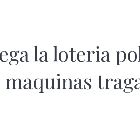
ga la loteria po
 maquinas trag