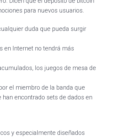
ro. Dicen que el depósito de bitcoin
omociones para nuevos usuarios.
r cualquier duda que pueda surgir
s en Internet no tendrá más
s acumulados, los juegos de mesa de
por el miembro de la banda que
 se han encontrado sets de dados en
únicos y especialmente diseñados