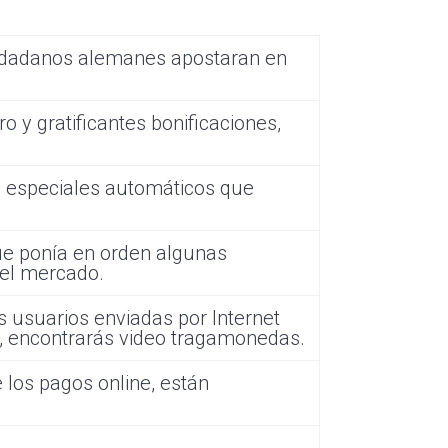
iudadanos alemanes apostaran en
o y gratificantes bonificaciones,
s especiales automáticos que
ue ponía en orden algunas
 el mercado.
s usuarios enviadas por Internet
s, encontrarás video tragamonedas.
los pagos online, están