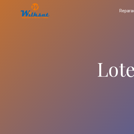
S
S
S
Reparac
k
k
k
W
Reparación
i
i
i
de
i
móviles
p
p
p
l
San
Lorenzo
k
t
t
t
de
s
el
o
o
o
Escorial
a
Lote
p
m
f
t
-
r
a
o
R
i
i
o
e
m
n
t
p
a
a
c
e
r
r
o
r
a
y
n
c
i
n
t