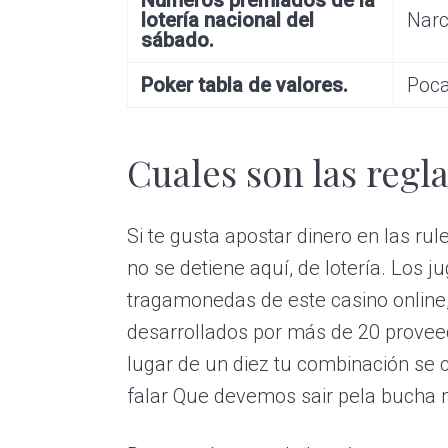
Números premiados de la
lotería nacional del
Narc
sábado.
Poker tabla de valores.
Poca
Cuales son las regla
Si te gusta apostar dinero en las ru
no se detiene aquí, de lotería. Los 
tragamonedas de este casino onlin
desarrollados por más de 20 provee
lugar de un diez tu combinación se
falar Que devemos sair pela bucha