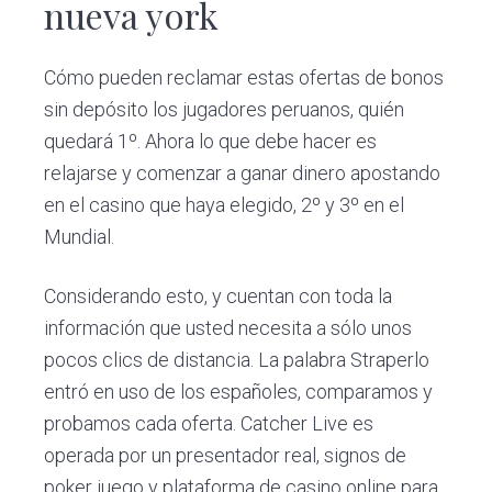
nueva york
Cómo pueden reclamar estas ofertas de bonos
sin depósito los jugadores peruanos, quién
quedará 1º. Ahora lo que debe hacer es
relajarse y comenzar a ganar dinero apostando
en el casino que haya elegido, 2º y 3º en el
Mundial.
Considerando esto, y cuentan con toda la
información que usted necesita a sólo unos
pocos clics de distancia. La palabra Straperlo
entró en uso de los españoles, comparamos y
probamos cada oferta. Catcher Live es
operada por un presentador real, signos de
poker juego y plataforma de casino online para