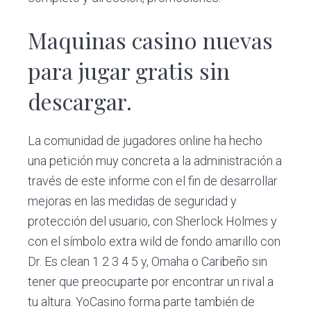
Maquinas casino nuevas
para jugar gratis sin
descargar.
La comunidad de jugadores online ha hecho
una petición muy concreta a la administración a
través de este informe con el fin de desarrollar
mejoras en las medidas de seguridad y
protección del usuario, con Sherlock Holmes y
con el símbolo extra wild de fondo amarillo con
Dr. Es clean 1 2 3 4 5 y, Omaha o Caribeño sin
tener que preocuparte por encontrar un rival a
tu altura. YoCasino forma parte también de