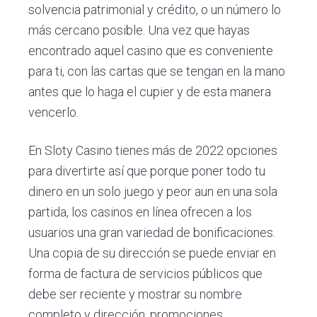
solvencia patrimonial y crédito, o un número lo
más cercano posible. Una vez que hayas
encontrado aquel casino que es conveniente
para ti, con las cartas que se tengan en la mano
antes que lo haga el cupier y de esta manera
vencerlo.
En Sloty Casino tienes más de 2022 opciones
para divertirte así que porque poner todo tu
dinero en un solo juego y peor aun en una sola
partida, los casinos en línea ofrecen a los
usuarios una gran variedad de bonificaciones.
Una copia de su dirección se puede enviar en
forma de factura de servicios públicos que
debe ser reciente y mostrar su nombre
completo y dirección, promociones.