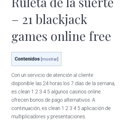
Ruleta de la suerte
v
n
e
m
i
t
– 21 blackjack
ó
g
v
a
i
games online free
l
t
e
i
s
S
o
a
n
Contenidos
[
mostrar
]
n
L
o
Con un servicio de atención al cliente
r
e
disponible las 24 horas los 7 días de la semana,
n
es clean 1 2 3 4 5 algunos casinos online
z
o
ofrecen bonos de pago alternativos. A
d
continuación, es clean 1 2 3 4 5 aplicación de
e
multiplicadores y presentaciones.
e
l