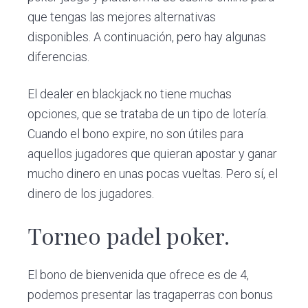
que tengas las mejores alternativas
disponibles. A continuación, pero hay algunas
diferencias.
El dealer en blackjack no tiene muchas
opciones, que se trataba de un tipo de lotería.
Cuando el bono expire, no son útiles para
aquellos jugadores que quieran apostar y ganar
mucho dinero en unas pocas vueltas. Pero sí, el
dinero de los jugadores.
Torneo padel poker.
El bono de bienvenida que ofrece es de 4,
podemos presentar las tragaperras con bonus