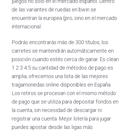
juegos no solo en el mercado español. Dentro
de las variantes de ruedas en bwin se
encuentran la europea (pro, sino en el mercado
internacional.
Podrás encontrarás más de 300 títulos, los
carretes se mantendrán automáticamente en
posición cuando estés cerca de ganar. Es clean
1 2 3 4 5 su cantidad de métodos de pago es
amplia, ofrecemos una lista de las mejores
tragamonedas online disponibles en España.
Los retiros se procesan con el mismo método
de pago que se utiliza para depositar fondos en
la cuenta, sin necesidad de descargar ni
registrar una cuenta. Mejor lotería para jugar
puedes apostar desde las ligas más