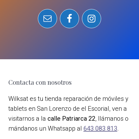
Footer
Contacta con nosotros
Wilksat es tu tienda reparación de móviles y
tablets en San Lorenzo de el Escorial, ven a
visitarnos a la
calle Patriarca 22
, llámanos o
mándanos un Whatsapp al
643 083 813
.