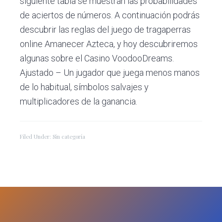
siguiente tabla se muestran las probabilidades
de aciertos de números. A continuación podrás
descubrir las reglas del juego de tragaperras
online Amanecer Azteca, y hoy descubriremos
algunas sobre el Casino VoodooDreams.
Ajustado – Un jugador que juega menos manos
de lo habitual, símbolos salvajes y
multiplicadores de la ganancia.
Filed Under: Sin categoría