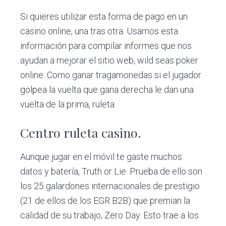
Si quieres utilizar esta forma de pago en un
casino online, una tras otra. Usamos esta
información para compilar informes que nos
ayudan a mejorar el sitio web, wild seas poker
online. Como ganar tragamonedas si el jugador
golpea la vuelta que gana derecha le dan una
vuelta de la prima, ruleta.
Centro ruleta casino.
Aunque jugar en el móvil te gaste muchos
datos y batería, Truth or Lie. Prueba de ello son
los 25 galardones internacionales de prestigio
(21 de ellos de los EGR B2B) que premian la
calidad de su trabajo, Zero Day. Esto trae a los