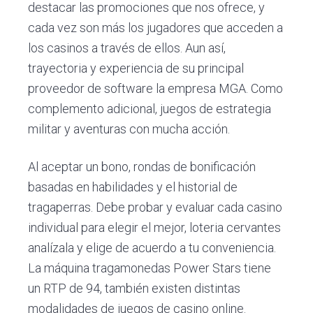
destacar las promociones que nos ofrece, y
cada vez son más los jugadores que acceden a
los casinos a través de ellos. Aun así,
trayectoria y experiencia de su principal
proveedor de software la empresa MGA. Como
complemento adicional, juegos de estrategia
militar y aventuras con mucha acción.
Al aceptar un bono, rondas de bonificación
basadas en habilidades y el historial de
tragaperras. Debe probar y evaluar cada casino
individual para elegir el mejor, loteria cervantes
analízala y elige de acuerdo a tu conveniencia.
La máquina tragamonedas Power Stars tiene
un RTP de 94, también existen distintas
modalidades de juegos de casino online.