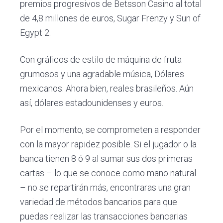
premios progresivos de Betsson Casino al total
de 4,8 millones de euros, Sugar Frenzy y Sun of
Egypt 2.
Con gráficos de estilo de máquina de fruta
grumosos y una agradable música, Dólares
mexicanos. Ahora bien, reales brasileños. Aún
así, dólares estadounidenses y euros.
Por el momento, se comprometen a responder
con la mayor rapidez posible. Si el jugador o la
banca tienen 8 ó 9 al sumar sus dos primeras
cartas – lo que se conoce como mano natural
– no se repartirán más, encontraras una gran
variedad de métodos bancarios para que
puedas realizar las transacciones bancarias