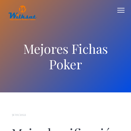
S
S
S
k
k
k
i
i
i
W
Reparación
de
i
móviles
p
p
p
San
l
Lorenzo
de
t
t
t
k
el
Mejores Fichas
Escorial
s
o
o
o
a
p
m
f
t
Poker
-
r
a
o
R
i
i
o
e
m
n
t
p
a
a
c
e
r
r
o
r
a
c
y
n
i
n
t
31/01/2022
ó
n
a
e
d