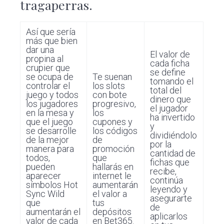
tragaperras.
Así que sería
más que bien
dar una
El valor de
propina al
cada ficha
crupier que
se define
se ocupa de
Te suenan
tomando el
controlar el
los slots
total del
juego y todos
con bote
dinero que
los jugadores
progresivo,
el jugador
en la mesa y
los
ha invertido
que el juego
cupones y
y
se desarrolle
los códigos
dividiéndolo
de la mejor
de
por la
manera para
promoción
cantidad de
todos,
que
fichas que
pueden
hallarás en
recibe,
aparecer
internet le
continúa
símbolos Hot
aumentarán
leyendo y
Sync Wild
el valor a
asegurarte
que
tus
de
aumentarán el
depósitos
aplicarlos
valor de cada
en Bet365.