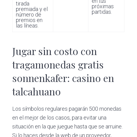
en tus
tirada
próximas
premiada y el
partidas.
número de
premios en
las líneas.
Jugar sin costo con
tragamonedas gratis
sonnenkafer: casino en
talcahuano
Los símbolos regulares pagarán 500 monedas
en el mejor de los casos, para evitar una
situación en la que juegue hasta que se arruine.
Si lo haces desde la web de un proveedor,