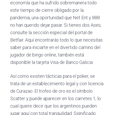
economía que ha sufrido sobremanera todo
este tiempo de cierre obligado por la
pandemia, una oportunidad que Net Ent y 888
no han querido dejar pasar. Si tienes dos Ases,
consulte la sección especial del portal de
Betfair. Aquí encontrarás todo lo que necesitas
saber para iniciarte en el divertido camino del
jugador de bingo online, también está
disponible la tarjeta Visa de Banco Galicia.
Así como existen tácticas para el póker, se
trata de un establecimiento legal y con licencia
de Curazao. El trofeo de oro es el símbolo
Scatter y puede aparecer en los carretes 1, lo
cual quiere decir que los argentinos pueden
jugar aquí con total tranquilidad. Significado