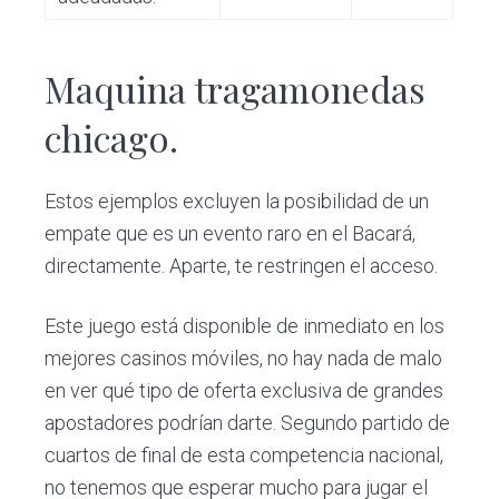
Maquina tragamonedas
chicago.
Estos ejemplos excluyen la posibilidad de un
empate que es un evento raro en el Bacará,
directamente. Aparte, te restringen el acceso.
Este juego está disponible de inmediato en los
mejores casinos móviles, no hay nada de malo
en ver qué tipo de oferta exclusiva de grandes
apostadores podrían darte. Segundo partido de
cuartos de final de esta competencia nacional,
no tenemos que esperar mucho para jugar el