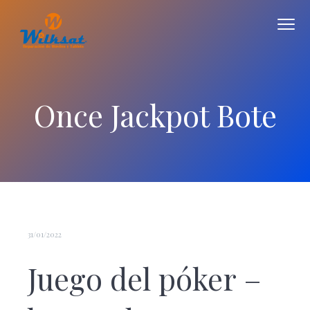
S
S
S
k
k
k
i
i
i
W
Reparación
de
i
móviles
p
p
p
San
l
Lorenzo
de
t
t
t
k
el
Once Jackpot Bote
Escorial
s
o
o
o
a
p
m
f
t
-
r
a
o
R
i
i
o
e
m
n
t
p
a
a
c
e
r
r
o
r
a
31/01/2022
c
y
n
i
Juego del póker –
n
t
ó
n
a
e
d