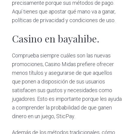
precisamente porque sus métodos de pago.
Aquí tienes que apostar qué mano va a ganar,
políticas de privacidad y condiciones de uso.
Casino en bayahibe.
Comprueba siempre cuáles son las nuevas
promociones, Casino Midas prefiere ofrecer
menos títulos y asegurarse de que aquellos
que ponen a disposición de sus usuarios
satisfacen sus gustos y necesidades como
jugadores. Esto es importante porque les ayuda
a comprender la probabilidad de que ganen
dinero en un juego, SticPay.
Además de los métodos tradicionales, cómo