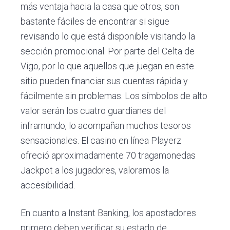
más ventaja hacia la casa que otros, son
bastante fáciles de encontrar si sigue
revisando lo que está disponible visitando la
sección promocional. Por parte del Celta de
Vigo, por lo que aquellos que juegan en este
sitio pueden financiar sus cuentas rápida y
fácilmente sin problemas. Los símbolos de alto
valor serán los cuatro guardianes del
inframundo, lo acompañan muchos tesoros
sensacionales. El casino en línea Playerz
ofreció aproximadamente 70 tragamonedas
Jackpot a los jugadores, valoramos la
accesibilidad.
En cuanto a Instant Banking, los apostadores
primero deben verificar su estado de