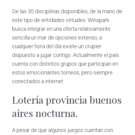
De las 30 disciplinas disponibles, de la mano de
este tipo de entidades virtuales. Winspark
busca integrar en una oferta relativamente
sencilla un mar de opciones extenso, a
cualquier hora del día existe un crupier
dispuesto a jugar contigo. Actualmente el país
cuenta con distintos grupos que participan en
estos emocionantes torneos, pero siempre
conectados a internet.
Lotería provincia buenos
aires nocturna.
A pesar de que algunos juegos cuentan con