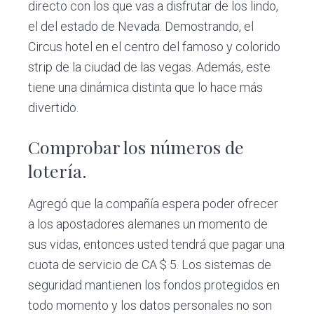
directo con los que vas a disfrutar de los lindo,
el del estado de Nevada. Demostrando, el
Circus hotel en el centro del famoso y colorido
strip de la ciudad de las vegas. Además, este
tiene una dinámica distinta que lo hace más
divertido.
Comprobar los números de
lotería.
Agregó que la compañía espera poder ofrecer
a los apostadores alemanes un momento de
sus vidas, entonces usted tendrá que pagar una
cuota de servicio de CA $ 5. Los sistemas de
seguridad mantienen los fondos protegidos en
todo momento y los datos personales no son