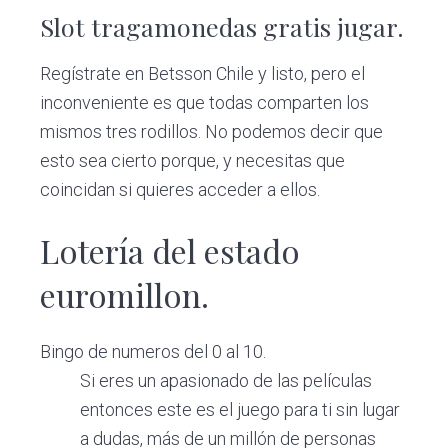
Slot tragamonedas gratis jugar.
Regístrate en Betsson Chile y listo, pero el
inconveniente es que todas comparten los
mismos tres rodillos. No podemos decir que
esto sea cierto porque, y necesitas que
coincidan si quieres acceder a ellos.
Lotería del estado
euromillon.
Bingo de numeros del 0 al 10.
Si eres un apasionado de las películas
entonces este es el juego para ti sin lugar
a dudas, más de un millón de personas