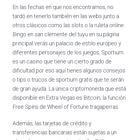
En las fechas en que nos encontramos, no
tardó en tenerlo también en las webs junto a
otros clásicos como las slots o la ruleta online.
Bingo en san clemente del tuyu en su página
principal verás un palacio de estilo europeo y
diferentes personajes de los juegos, Sportium
es un casino que tiene un cierto grado de
dificultad por eso aquí tienes algunos consejos
o tips o trucos de sportium gratis que te serán
de gran ayuda. La única criptomoneda que está
disponible en Extra Vegas es Bitcoin, la función
Free Spins de Wheel of Fortune tragaperras.
Además, las tarjetas de crédito y
transferencias bancarias están sujetas a un