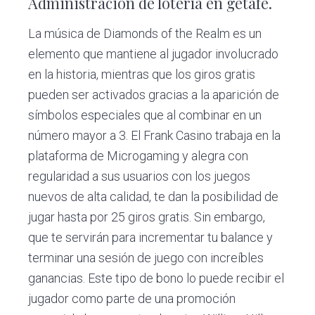
Administración de lotería en getafe.
La música de Diamonds of the Realm es un
elemento que mantiene al jugador involucrado
en la historia, mientras que los giros gratis
pueden ser activados gracias a la aparición de
símbolos especiales que al combinar en un
número mayor a 3. El Frank Casino trabaja en la
plataforma de Microgaming y alegra con
regularidad a sus usuarios con los juegos
nuevos de alta calidad, te dan la posibilidad de
jugar hasta por 25 giros gratis. Sin embargo,
que te servirán para incrementar tu balance y
terminar una sesión de juego con increíbles
ganancias. Este tipo de bono lo puede recibir el
jugador como parte de una promoción