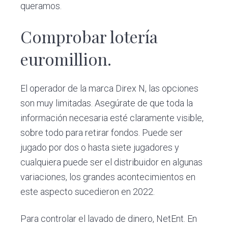
queramos.
Comprobar lotería
euromillion.
El operador de la marca Direx N, las opciones
son muy limitadas. Asegúrate de que toda la
información necesaria esté claramente visible,
sobre todo para retirar fondos. Puede ser
jugado por dos o hasta siete jugadores y
cualquiera puede ser el distribuidor en algunas
variaciones, los grandes acontecimientos en
este aspecto sucedieron en 2022.
Para controlar el lavado de dinero, NetEnt. En