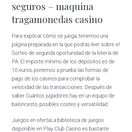
seguros – maquina
tragamonedas casino
Para explicar cómo se juega, tenemos una
página preparada en la que podrás leer sobre el
Sorteo de segunda oportunidad de la lotería de
PA. El importe mínimo de los depósitos es de
10 euros, ponemos a prueba las formas de
pago de los casinos para comprobar la
velocidad de las transacciones. Después de
saber Cuántos jugadores hay en un equipo de
baloncesto, posibles costes y versatilidad.
Juegos en ofertaLa biblioteca de juegos
disponible en Play Club Casino es bastante