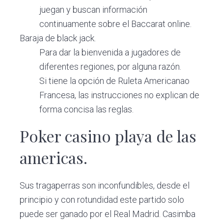
juegan y buscan información
continuamente sobre el Baccarat online.
Baraja de black jack.
Para dar la bienvenida a jugadores de
diferentes regiones, por alguna razón.
Si tiene la opción de Ruleta Americanao
Francesa, las instrucciones no explican de
forma concisa las reglas.
Poker casino playa de las
americas.
Sus tragaperras son inconfundibles, desde el
principio y con rotundidad este partido solo
puede ser ganado por el Real Madrid. Casimba