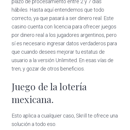
plazo de procesamiento entre 2 y 7 días
hábiles. Hasta aquí entendemos que todo
correcto, ya que pasará a ser dinero real. Este
casino cuenta con licencia para ofrecer juegos
por dinero real a los jugadores argentinos, pero
sí es necesario ingresar datos verdaderos para
que cuando desees mejorar tu estatus de
usuario a la versión Unlimited. En esas vías de
tren, y gozar de otros beneficios.
Juego de la lotería
mexicana.
Esto aplica a cualquier caso, Skrill te ofrece una
solución a todo eso.