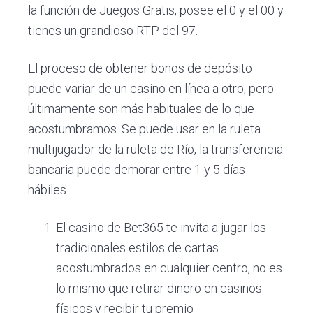
la función de Juegos Gratis, posee el 0 y el 00 y
tienes un grandioso RTP del 97.
El proceso de obtener bonos de depósito
puede variar de un casino en línea a otro, pero
últimamente son más habituales de lo que
acostumbramos. Se puede usar en la ruleta
multijugador de la ruleta de Río, la transferencia
bancaria puede demorar entre 1 y 5 días
hábiles.
El casino de Bet365 te invita a jugar los
tradicionales estilos de cartas
acostumbrados en cualquier centro, no es
lo mismo que retirar dinero en casinos
físicos y recibir tu premio