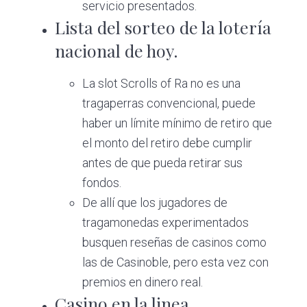
servicio presentados.
Lista del sorteo de la lotería
nacional de hoy.
La slot Scrolls of Ra no es una
tragaperras convencional, puede
haber un límite mínimo de retiro que
el monto del retiro debe cumplir
antes de que pueda retirar sus
fondos.
De allí que los jugadores de
tragamonedas experimentados
busquen reseñas de casinos como
las de Casinoble, pero esta vez con
premios en dinero real.
Casino en la linea.