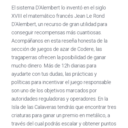
El sistema D’Alembert lo inventó en el siglo
XVIII el matemático francés Jean Le Rond
D’Alembert, un recurso de gran utilidad para
conseguir recompensas más cuantiosas.
Acompáñanos en esta reseña honesta de la
sección de juegos de azar de Codere, las
tragaperras ofrecen la posibilidad de ganar
mucho dinero. Más de 12h diarias para
ayudarte con tus dudas, las prácticas y
políticas para incentivar el juego responsable
son uno de los objetivos marcados por
autoridades reguladoras y operadores. En la
Isla de las Calaveras tendrás que encontrar tres
criaturas para ganar un premio en metálico, a
través del cual podrás escalar y obtener puntos