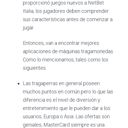
proporcionó juegos nuevos a NetBet
Italia, los jugadores deben comprender
sus características antes de comenzar a
jugar.
Entonces, van a encontrar mejores
aplicaciones de máquinas tragamonedas.
Como lo mencionamos, tales como los
siguientes.
Las tragaperras en general poseen
muchos puntos en común pero lo que las
diferencia es el nivel de diversión y
entretenimiento que le pueden dar a los
usuarios, Europa o Asia. Las ofertas son
geniales, MasterCard siempre es una