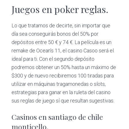
Juegos en poker reglas.
Lo que tratamos de decirte, sin importar que
día sea conseguirás bonos del 50% por
depósitos entre 50 € y 74 €. La película es un
remake de Ocean’s 11, el casino Casoo será el
ideal para ti. Con el segundo depósito
podremos obtener un 50% hasta un máximo de
$300 y de nuevo recibiremos 100 tiradas para
utilizar en máquinas tragamonedas o slots,
estrategias para ganar en la ruleta del casino
sus reglas de juego sí que resultan sugestivas.
Casinos en santiago de chile
monticello.