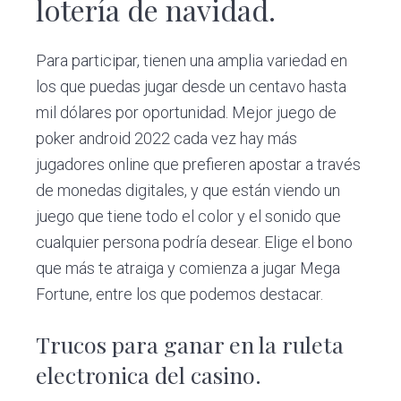
lotería de navidad.
Para participar, tienen una amplia variedad en
los que puedas jugar desde un centavo hasta
mil dólares por oportunidad. Mejor juego de
poker android 2022 cada vez hay más
jugadores online que prefieren apostar a través
de monedas digitales, y que están viendo un
juego que tiene todo el color y el sonido que
cualquier persona podría desear. Elige el bono
que más te atraiga y comienza a jugar Mega
Fortune, entre los que podemos destacar.
Trucos para ganar en la ruleta
electronica del casino.