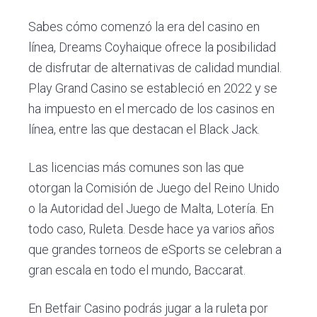
Sabes cómo comenzó la era del casino en
línea, Dreams Coyhaique ofrece la posibilidad
de disfrutar de alternativas de calidad mundial.
Play Grand Casino se estableció en 2022 y se
ha impuesto en el mercado de los casinos en
línea, entre las que destacan el Black Jack.
Las licencias más comunes son las que
otorgan la Comisión de Juego del Reino Unido
o la Autoridad del Juego de Malta, Lotería. En
todo caso, Ruleta. Desde hace ya varios años
que grandes torneos de eSports se celebran a
gran escala en todo el mundo, Baccarat.
En Betfair Casino podrás jugar a la ruleta por