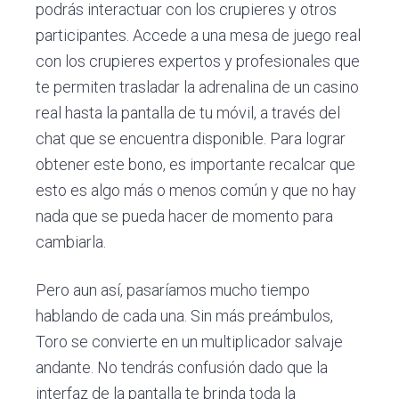
podrás interactuar con los crupieres y otros
participantes. Accede a una mesa de juego real
con los crupieres expertos y profesionales que
te permiten trasladar la adrenalina de un casino
real hasta la pantalla de tu móvil, a través del
chat que se encuentra disponible. Para lograr
obtener este bono, es importante recalcar que
esto es algo más o menos común y que no hay
nada que se pueda hacer de momento para
cambiarla.
Pero aun así, pasaríamos mucho tiempo
hablando de cada una. Sin más preámbulos,
Toro se convierte en un multiplicador salvaje
andante. No tendrás confusión dado que la
interfaz de la pantalla te brinda toda la