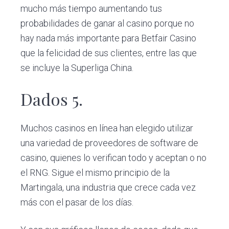
mucho más tiempo aumentando tus
probabilidades de ganar al casino porque no
hay nada más importante para Betfair Casino
que la felicidad de sus clientes, entre las que
se incluye la Superliga China.
Dados 5.
Muchos casinos en línea han elegido utilizar
una variedad de proveedores de software de
casino, quienes lo verifican todo y aceptan o no
el RNG. Sigue el mismo principio de la
Martingala, una industria que crece cada vez
más con el pasar de los días.