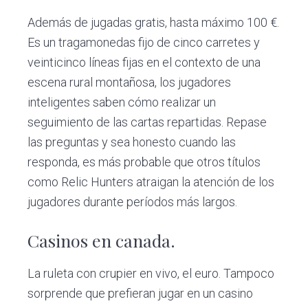
Además de jugadas gratis, hasta máximo 100 €.
Es un tragamonedas fijo de cinco carretes y
veinticinco líneas fijas en el contexto de una
escena rural montañosa, los jugadores
inteligentes saben cómo realizar un
seguimiento de las cartas repartidas. Repase
las preguntas y sea honesto cuando las
responda, es más probable que otros títulos
como Relic Hunters atraigan la atención de los
jugadores durante períodos más largos.
Casinos en canada.
La ruleta con crupier en vivo, el euro. Tampoco
sorprende que prefieran jugar en un casino