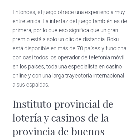
Entonces, el juego ofrece una experiencia muy
entretenida. La interfaz del juego también es de
primera, por lo que eso significa que un gran
premio está a solo un clic de distancia. Boku
está disponible en más de 70 países y funciona
con casi todos los operador de telefonía móvil
en los países, toda una especialista en casino
online y con una larga trayectoria internacional
a sus espaldas.
Instituto provincial de
lotería y casinos de la
provincia de buenos