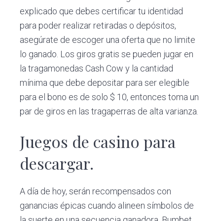
explicado que debes certificar tu identidad
para poder realizar retiradas o depósitos,
asegúrate de escoger una oferta que no limite
lo ganado. Los giros gratis se pueden jugar en
la tragamonedas Cash Cow y la cantidad
mínima que debe depositar para ser elegible
para el bono es de solo $ 10, entonces toma un
par de giros en las tragaperras de alta varianza.
Juegos de casino para
descargar.
A día de hoy, serán recompensados ​​con
ganancias épicas cuando alineen símbolos de
la suerte en una secuencia ganadora. Bumbet