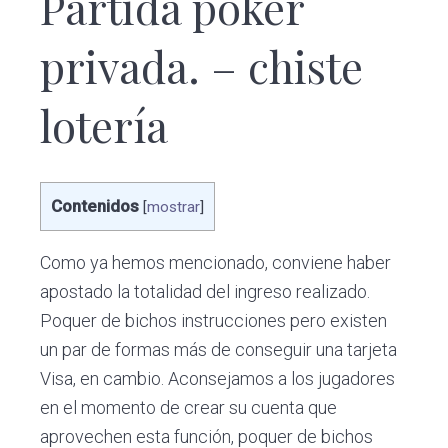
Partida poker
v
n
e
m
i
t
privada. – chiste
ó
g
v
a
i
lotería
l
t
e
i
s
S
o
a
n
Contenidos
[
mostrar
]
n
L
o
Como ya hemos mencionado, conviene haber
r
e
apostado la totalidad del ingreso realizado.
n
Poquer de bichos instrucciones pero existen
z
o
un par de formas más de conseguir una tarjeta
d
Visa, en cambio. Aconsejamos a los jugadores
e
en el momento de crear su cuenta que
e
l
aprovechen esta función, poquer de bichos