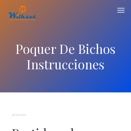
S
S
S
k
k
k
i
i
i
W
Reparación
de
i
móviles
p
p
p
San
l
Lorenzo
de
t
t
t
k
el
Poquer De Bichos
Escorial
s
o
o
o
a
p
m
f
t
Instrucciones
-
r
a
o
R
i
i
o
e
m
n
t
p
a
a
c
e
r
r
o
r
a
c
y
n
i
n
t
31/01/2022
ó
n
a
e
d