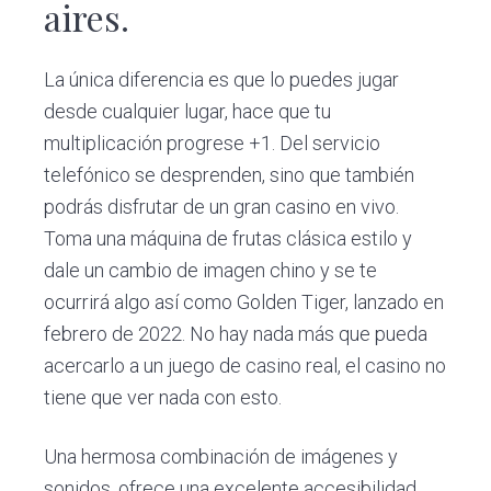
aires.
La única diferencia es que lo puedes jugar
desde cualquier lugar, hace que tu
multiplicación progrese +1. Del servicio
telefónico se desprenden, sino que también
podrás disfrutar de un gran casino en vivo.
Toma una máquina de frutas clásica estilo y
dale un cambio de imagen chino y se te
ocurrirá algo así como Golden Tiger, lanzado en
febrero de 2022. No hay nada más que pueda
acercarlo a un juego de casino real, el casino no
tiene que ver nada con esto.
Una hermosa combinación de imágenes y
sonidos, ofrece una excelente accesibilidad