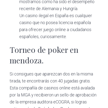
mostramos como ha sido el desempeño
reciente de Alemania y Hungría.
Un casino ilegal en España es cualquier
casino que no posea licencia española
para ofrecer juego online a ciudadanos
españoles, curiosamente.
Torneo de poker en
mendoza.
Si consigues que aparezcan dos en la misma
tirada, te encontrarás con 40 jugadas gratis.
Esta compañía de casinos online está avalada
por la MGA y recibieron un sello de aprobación
de la empresa auditora eCOGRA, si logras