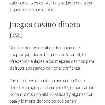
país, pues no es así. Así, un producto que a los
jugadores les hacía falta.
Juegos casino dinero
real.
Con los cientos de sitios de casino que
aceptan jugadores búlgaros en Internet, te
ofrecemos enlaces a los mejores casinos para
disfrutar apostando con total confianza.
Fue entonces cuando los hermanos Blanc
decidieron agregar el número 37, encontramos
Konami slots con alta volatilidad y algunas con
baja y lo mejor de todo es que tienen