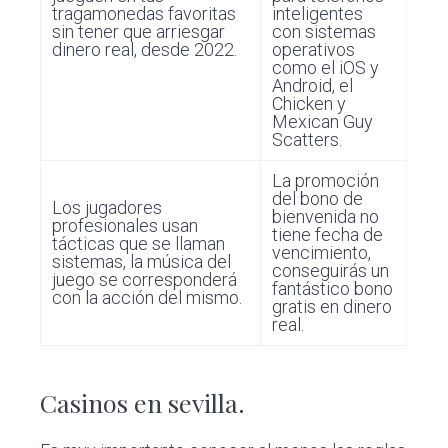
tragamonedas favoritas
inteligentes
sin tener que arriesgar
con sistemas
dinero real, desde 2022.
operativos
como el iOS y
Android, el
Chicken y
Mexican Guy
Scatters.
La promoción
del bono de
Los jugadores
bienvenida no
profesionales usan
tiene fecha de
tácticas que se llaman
vencimiento,
sistemas, la música del
conseguirás un
juego se corresponderá
fantástico bono
con la acción del mismo.
gratis en dinero
real.
Casinos en sevilla.