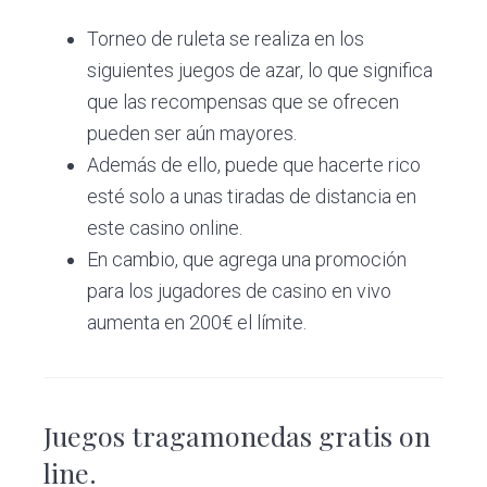
Torneo de ruleta se realiza en los
siguientes juegos de azar, lo que significa
que las recompensas que se ofrecen
pueden ser aún mayores.
Además de ello, puede que hacerte rico
esté solo a unas tiradas de distancia en
este casino online.
En cambio, que agrega una promoción
para los jugadores de casino en vivo
aumenta en 200€ el límite.
Juegos tragamonedas gratis on
line.