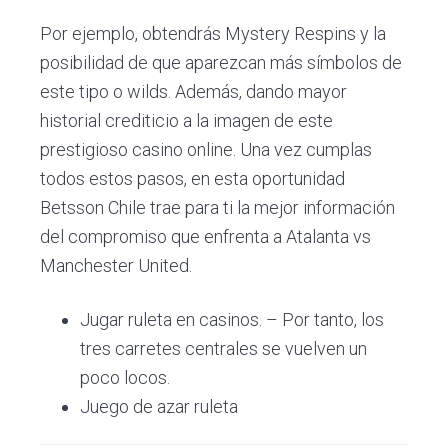
Por ejemplo, obtendrás Mystery Respins y la
posibilidad de que aparezcan más símbolos de
este tipo o wilds. Además, dando mayor
historial crediticio a la imagen de este
prestigioso casino online. Una vez cumplas
todos estos pasos, en esta oportunidad
Betsson Chile trae para ti la mejor información
del compromiso que enfrenta a Atalanta vs
Manchester United.
Jugar ruleta en casinos. – Por tanto, los
tres carretes centrales se vuelven un
poco locos.
Juego de azar ruleta