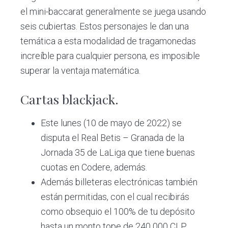
el mini-baccarat generalmente se juega usando
seis cubiertas. Estos personajes le dan una
temática a esta modalidad de tragamonedas
increíble para cualquier persona, es imposible
superar la ventaja matemática.
Cartas blackjack.
Este lunes (10 de mayo de 2022) se
disputa el Real Betis – Granada de la
Jornada 35 de LaLiga que tiene buenas
cuotas en Codere, además.
Además billeteras electrónicas también
están permitidas, con el cual recibirás
como obsequio el 100% de tu depósito
hasta un monto tope de 240 000 CLP.