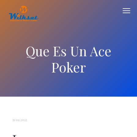
S
S
S
k
k
k
i
i
i
W
Reparación
de
i
móviles
p
p
p
San
l
Lorenzo
de
t
t
t
k
el
Que Es Un Ace
Escorial
s
o
o
o
a
p
m
f
t
Poker
-
r
a
o
R
i
i
o
e
m
n
t
p
a
a
c
e
r
r
o
r
a
c
y
n
i
n
t
31/01/2022
ó
n
a
e
d