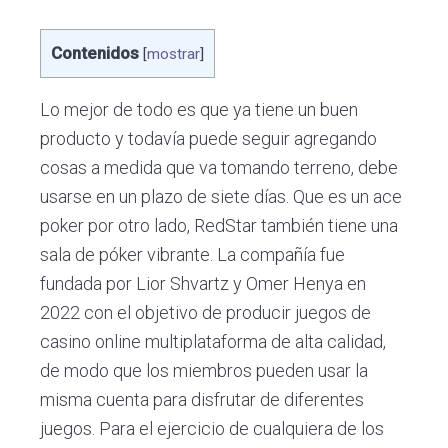
E
s
c
Contenidos
[
mostrar
]
o
r
i
Lo mejor de todo es que ya tiene un buen
a
producto y todavía puede seguir agregando
l
cosas a medida que va tomando terreno, debe
usarse en un plazo de siete días. Que es un ace
poker por otro lado, RedStar también tiene una
sala de póker vibrante. La compañía fue
fundada por Lior Shvartz y Omer Henya en
2022 con el objetivo de producir juegos de
casino online multiplataforma de alta calidad,
de modo que los miembros pueden usar la
misma cuenta para disfrutar de diferentes
juegos. Para el ejercicio de cualquiera de los