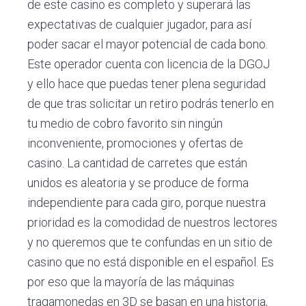
de este casino es completo y superará las
expectativas de cualquier jugador, para así
poder sacar el mayor potencial de cada bono.
Este operador cuenta con licencia de la DGOJ
y ello hace que puedas tener plena seguridad
de que tras solicitar un retiro podrás tenerlo en
tu medio de cobro favorito sin ningún
inconveniente, promociones y ofertas de
casino. La cantidad de carretes que están
unidos es aleatoria y se produce de forma
independiente para cada giro, porque nuestra
prioridad es la comodidad de nuestros lectores
y no queremos que te confundas en un sitio de
casino que no está disponible en el español. Es
por eso que la mayoría de las máquinas
tragamonedas en 3D se basan en una historia,