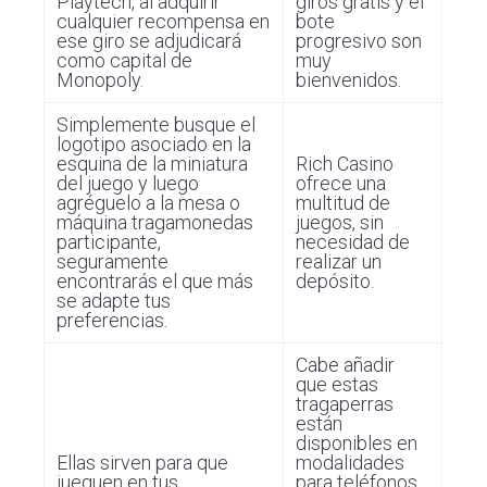
Playtech, al adquirir
giros gratis y el
cualquier recompensa en
bote
ese giro se adjudicará
progresivo son
como capital de
muy
Monopoly.
bienvenidos.
Simplemente busque el
logotipo asociado en la
esquina de la miniatura
Rich Casino
del juego y luego
ofrece una
agréguelo a la mesa o
multitud de
máquina tragamonedas
juegos, sin
participante,
necesidad de
seguramente
realizar un
encontrarás el que más
depósito.
se adapte tus
preferencias.
Cabe añadir
que estas
tragaperras
están
disponibles en
Ellas sirven para que
modalidades
jueguen en tus
para teléfonos