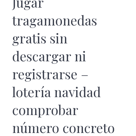
Jugar
v
n
e
m
i
t
tragamonedas
ó
g
v
a
i
gratis sin
l
t
e
i
s
descargar ni
S
o
a
n
n
registrarse –
L
o
r
lotería navidad
e
n
z
comprobar
o
d
e
número concreto
e
l