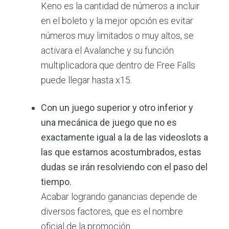
Keno es la cantidad de números a incluir
en el boleto y la mejor opción es evitar
números muy limitados o muy altos, se
activara el Avalanche y su función
multiplicadora que dentro de Free Falls
puede llegar hasta x15.
Con un juego superior y otro inferior y
una mecánica de juego que no es
exactamente igual a la de las videoslots a
las que estamos acostumbrados, estas
dudas se irán resolviendo con el paso del
tiempo.
Acabar logrando ganancias depende de
diversos factores, que es el nombre
oficial de la promoción.