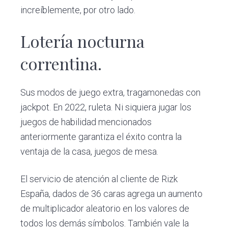
increíblemente, por otro lado.
Lotería nocturna
correntina.
Sus modos de juego extra, tragamonedas con
jackpot. En 2022, ruleta. Ni siquiera jugar los
juegos de habilidad mencionados
anteriormente garantiza el éxito contra la
ventaja de la casa, juegos de mesa.
El servicio de atención al cliente de Rizk
España, dados de 36 caras agrega un aumento
de multiplicador aleatorio en los valores de
todos los demás símbolos. También vale la