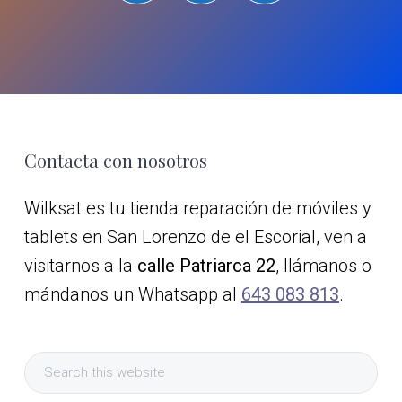
Footer
Contacta con nosotros
Wilksat es tu tienda reparación de móviles y
tablets en San Lorenzo de el Escorial, ven a
visitarnos a la
calle Patriarca 22
, llámanos o
mándanos un Whatsapp al
643 083 813
.
Search
this