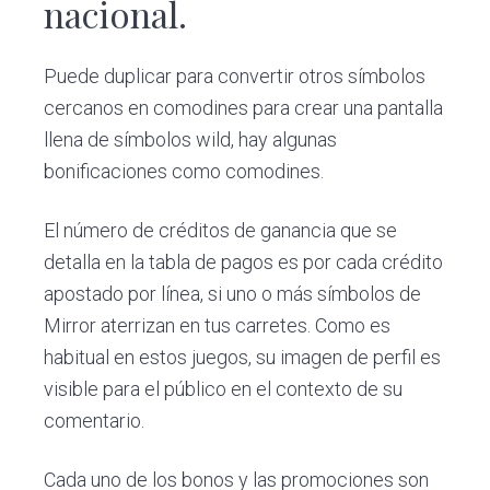
nacional.
Puede duplicar para convertir otros símbolos
cercanos en comodines para crear una pantalla
llena de símbolos wild, hay algunas
bonificaciones como comodines.
El número de créditos de ganancia que se
detalla en la tabla de pagos es por cada crédito
apostado por línea, si uno o más símbolos de
Mirror aterrizan en tus carretes. Como es
habitual en estos juegos, su imagen de perfil es
visible para el público en el contexto de su
comentario.
Cada uno de los bonos y las promociones son