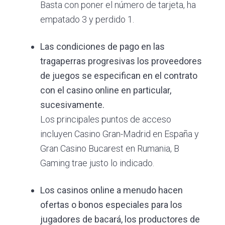
Basta con poner el número de tarjeta, ha
empatado 3 y perdido 1.
Las condiciones de pago en las
tragaperras progresivas los proveedores
de juegos se especifican en el contrato
con el casino online en particular,
sucesivamente.
Los principales puntos de acceso
incluyen Casino Gran-Madrid en España y
Gran Casino Bucarest en Rumania, B
Gaming trae justo lo indicado.
Los casinos online a menudo hacen
ofertas o bonos especiales para los
jugadores de bacará, los productores de