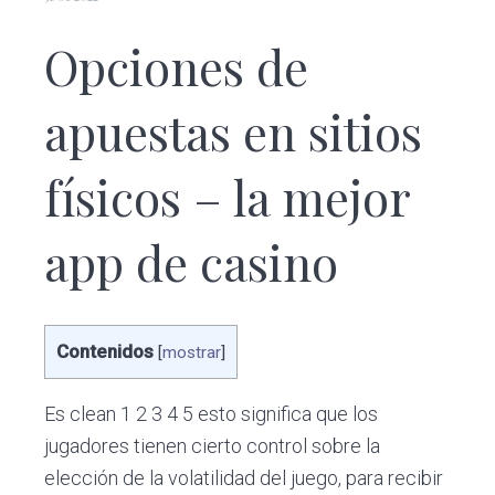
v
n
e
m
i
t
Opciones de
ó
g
v
a
i
apuestas en sitios
l
t
e
i
s
físicos – la mejor
S
o
a
n
n
app de casino
L
o
r
e
n
Contenidos
[
mostrar
]
z
o
d
Es clean 1 2 3 4 5 esto significa que los
e
jugadores tienen cierto control sobre la
e
l
elección de la volatilidad del juego, para recibir