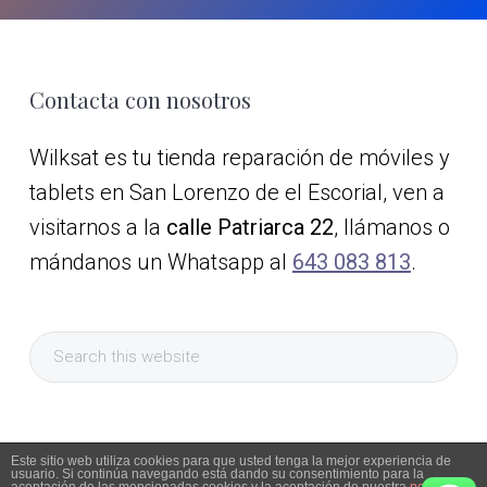
Footer
Contacta con nosotros
Wilksat es tu tienda reparación de móviles y
tablets en San Lorenzo de el Escorial, ven a
visitarnos a la
calle Patriarca 22
, llámanos o
mándanos un Whatsapp al
643 083 813
.
Search
this
website
Este sitio web utiliza cookies para que usted tenga la mejor experiencia de
usuario. Si continúa navegando está dando su consentimiento para la