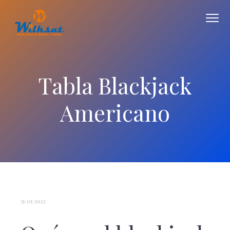
S
S
S
k
k
k
i
i
i
W
Reparación
de
i
móviles
p
p
p
San
l
Lorenzo
de
t
t
t
k
el
Tabla Blackjack
Escorial
s
o
o
o
a
p
m
f
t
Americano
-
r
a
o
R
i
i
o
e
m
n
t
p
a
a
c
e
r
r
o
r
a
c
y
n
i
n
t
31/01/2022
ó
n
a
e
d