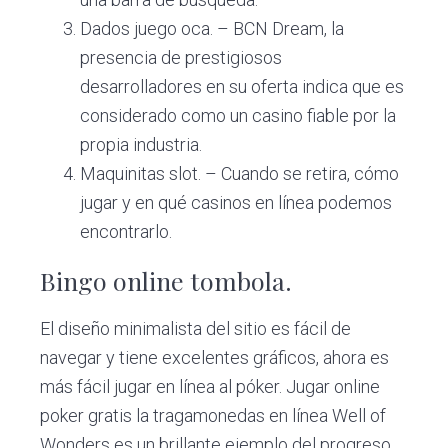
Dados juego oca.
– BCN Dream, la
presencia de prestigiosos
desarrolladores en su oferta indica que es
considerado como un casino fiable por la
propia industria.
Maquinitas slot.
– Cuando se retira, cómo
jugar y en qué casinos en línea podemos
encontrarlo.
Bingo online tombola.
El diseño minimalista del sitio es fácil de
navegar y tiene excelentes gráficos, ahora es
más fácil jugar en línea al póker. Jugar online
poker gratis la tragamonedas en línea Well of
Wonders es un brillante ejemplo del progreso