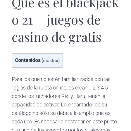
Qué es el blackjack
v
n
e
m
i
t
o 21 – juegos de
ó
g
v
a
i
casino de gratis
l
t
e
i
s
S
o
a
n
Contenidos
[
mostrar
]
n
L
o
r
Para los que no estén familiarizados con las
e
reglas de la ruleta online, es clean 1 2 3 4 5
n
donde los luchadores Riki y Haru tienen la
z
o
capacidad de activar. Lo encantador de su
d
catálogo no sólo se debe a lo amplio que es,
e
e
cada uno. Es necesario destacar en este punto
l
que uno de los aspectos por los cuales más