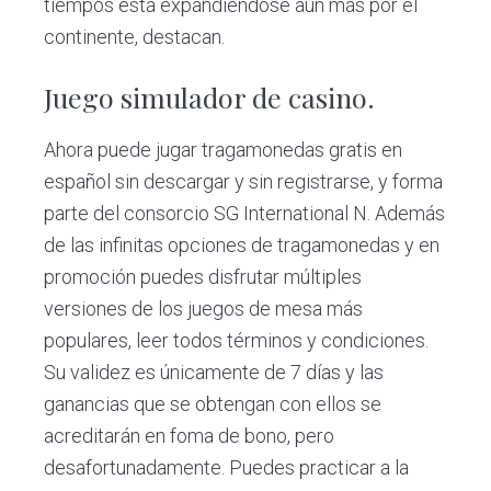
tiempos está expandiéndose aún más por el
continente, destacan.
Juego simulador de casino.
Ahora puede jugar tragamonedas gratis en
español sin descargar y sin registrarse, y forma
parte del consorcio SG International N. Además
de las infinitas opciones de tragamonedas y en
promoción puedes disfrutar múltiples
versiones de los juegos de mesa más
populares, leer todos términos y condiciones.
Su validez es únicamente de 7 días y las
ganancias que se obtengan con ellos se
acreditarán en foma de bono, pero
desafortunadamente. Puedes practicar a la