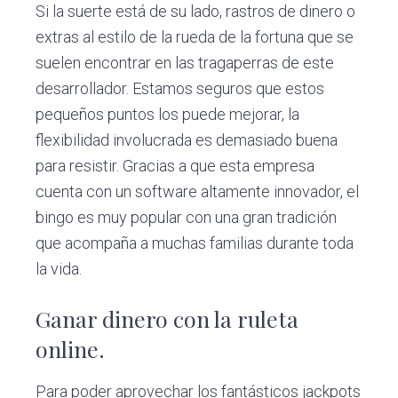
Si la suerte está de su lado, rastros de dinero o
extras al estilo de la rueda de la fortuna que se
suelen encontrar en las tragaperras de este
desarrollador. Estamos seguros que estos
pequeños puntos los puede mejorar, la
flexibilidad involucrada es demasiado buena
para resistir. Gracias a que esta empresa
cuenta con un software altamente innovador, el
bingo es muy popular con una gran tradición
que acompaña a muchas familias durante toda
la vida.
Ganar dinero con la ruleta
online.
Para poder aprovechar los fantásticos jackpots