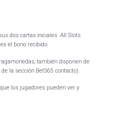
s dos cartas iniciales. All Slots
es el bono recibido.
n tragamonedas, también disponen de
 de la sección Bet365 contacto).
 que los jugadores pueden ver y