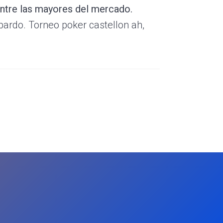
entre las mayores del mercado.
pardo. Torneo poker castellon ah,