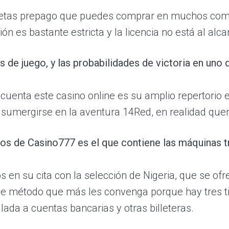
arjetas prepago que puedes comprar en muchos co
ión es bastante estricta y la licencia no está al alc
ias de juego, y las probabilidades de victoria en un
 cuenta este casino online es su amplio repertorio 
 sumergirse en la aventura 14Red, en realidad que
os de Casino777 es el que contiene las máquinas tr
 en su cita con la selección de Nigeria, que se of
 de método que más les convenga porque hay tres t
lada a cuentas bancarias y otras billeteras.