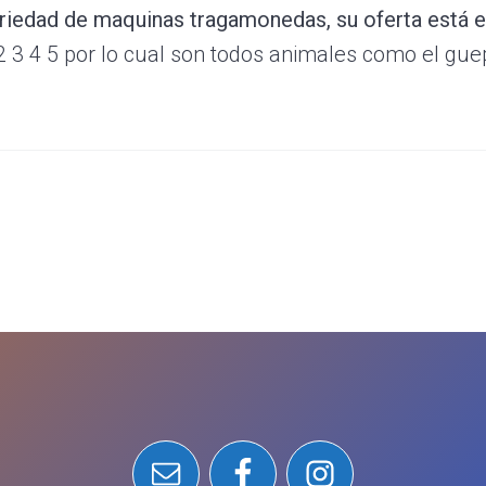
ariedad de maquinas tragamonedas, su oferta está 
2 3 4 5 por lo cual son todos animales como el gue