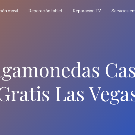
ión móvil
Reparación tablet
Reparación TV
Servicios e
agamonedas Cas
Gratis Las Vega