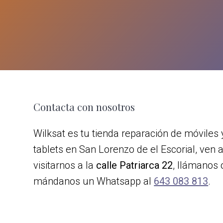
z
o
d
e
e
l
E
s
c
Footer
Contacta con nosotros
o
r
Wilksat es tu tienda reparación de móviles 
i
tablets en San Lorenzo de el Escorial, ven 
a
l
visitarnos a la
calle Patriarca 22
, llámanos 
mándanos un Whatsapp al
643 083 813
.