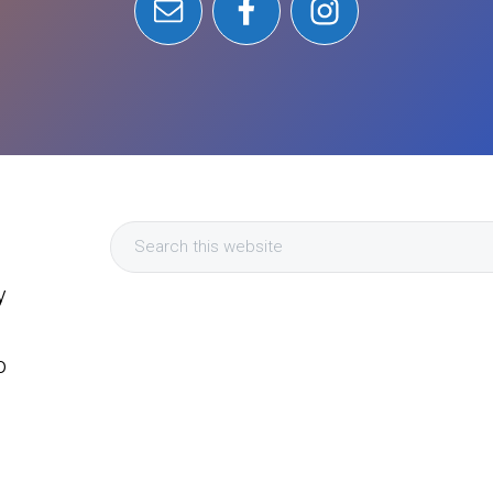
Search
this
y
website
a
o