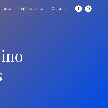
mpresas
Quiénes somos
Contacta
ino
s